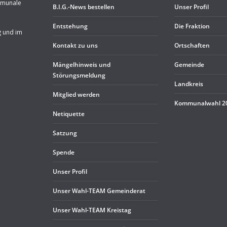
mmunale
B.I.G.-News bestel­len
Unser Pro­fil
Ent­ste­hung
Die Frak­tion
g und im
Kon­takt zu uns
Ort­schaf­ten
Män­gel­hin­weis und
Gemeinde
Störungsmeldung
Land­kreis
Mit­glied werden
Kom­mu­nal­wahl 
Neti­quette
Sat­zung
Spende
Unser Pro­fil
Unser Wahl-TEAM Gemeinderat
Unser Wahl-TEAM Kreistag