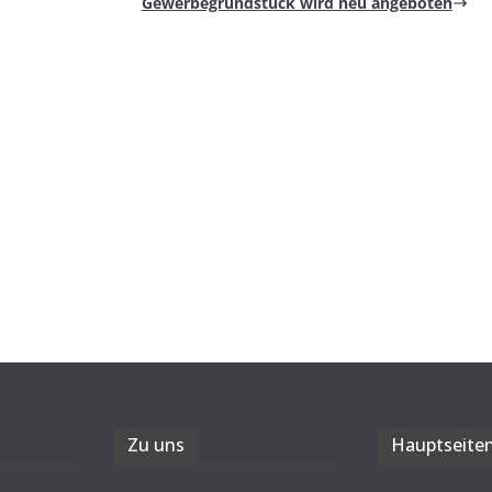
Gewer­be­grund­stück wird neu angeboten
Zu uns
Haupt­sei­te