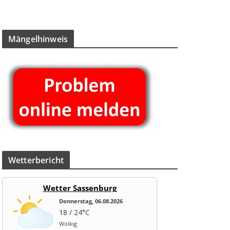
Män­gel­hin­weis
Wet­ter­be­richt
Wetter Sassenburg
Donnerstag, 06.08.2026
18 / 24°C
Wolkig