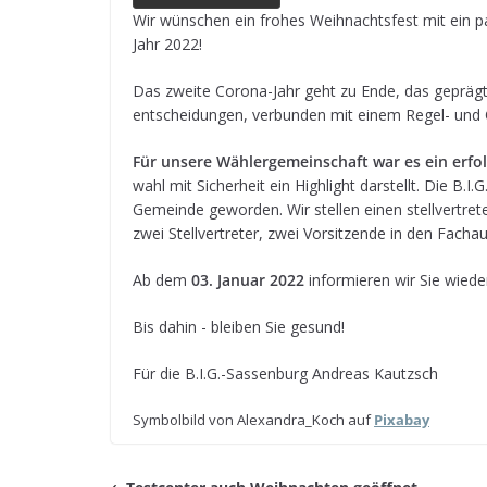
e
e
ts
e
g
l
n
Wir wün­schen ein fro­hes Weih­nachts­fest mit ein p
Jahr 2022!
b
n
A
a
r
o
g
p
d
a
Das zweite Corona-Jahr geht zu Ende, das geprägt w
ent­schei­dun­gen, ver­bun­den mit einem Regel- un
o
e
p
s
m
k
r
Für unsere Wäh­ler­ge­mein­schaft war es ein erfolg
wahl mit Sicher­heit ein High­light dar­stellt. Die B.I
Gemeinde gewor­den. Wir stel­len einen stell­ver­tre­t
zwei Stell­ver­tre­ter, zwei Vor­sit­zende in den Fach
Ab dem
03. Januar 2022
infor­mie­ren wir Sie wie
Bis dahin - blei­ben Sie gesund!
Für die B.I.G.-Sassenburg Andreas Kautzsch
Sym­bol­bild von Alexandra_Koch auf
Pix­a­bay