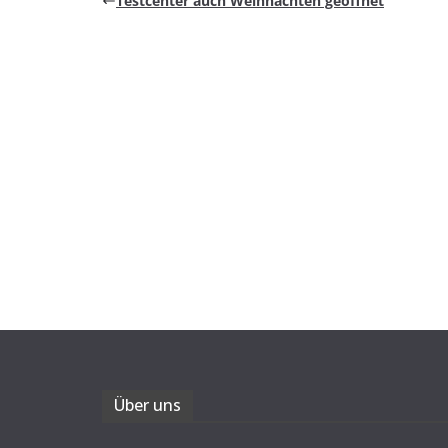
Test­cen­ter auch Weih­nach­ten geöffnet
Über uns