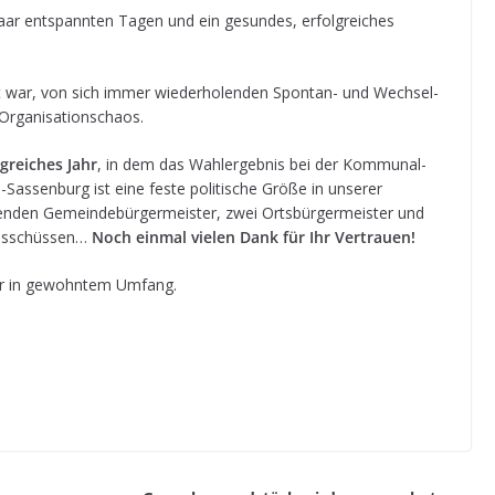
aar ent­spann­ten Tagen und ein gesun­des, erfolg­rei­ches
ar, von sich immer wie­der­ho­len­den Spon­tan- und Wech­sel­
d Organisationschaos.
­rei­ches Jahr
, in dem das Wahl­er­geb­nis bei der Kom­mu­nal­
.G.-Sassenburg ist eine feste poli­ti­sche Größe in unse­rer
en­den Gemein­de­bür­ger­meis­ter, zwei Orts­bür­ger­meis­ter und
­aus­schüs­sen…
Noch ein­mal vie­len Dank für Ihr Vertrauen!
­der in gewohn­tem Umfang.