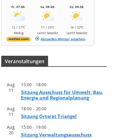
Fr, 07.08.
Sa, 08.08.
So, 09.08.
12 / 21°C
11 / 25°C
16 / 32°C
Wolkig
Leicht bewölkt
Leicht bewölkt
Aktuelles Wetter ansehen
Ver­an­stal­tun­gen
Aug.
15:00
-
18:00
11
Sit­zung Aus­schuss für Umwelt, Bau,
Ener­gie und Regionalplanung
Aug.
18:00
-
20:00
11
Sit­zung Orts­rat Triangel
Aug.
15:00
-
19:00
20
Sit­zung Verwaltungsausschuss