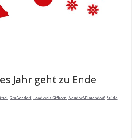
ches Jahr geht zu Ende
ttel
,
Grußendorf
,
Landkreis Gifhorn
,
Neudorf-Platendorf
,
Stüde
,