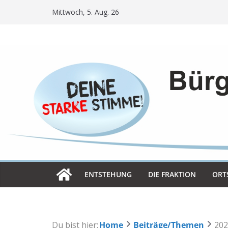
Skip
Mittwoch, 5. Aug. 26
to
content
ENT­STE­HUNG
DIE FRAK­TION
ORT­
Du bist hier:
Home
Beiträge/Themen
202