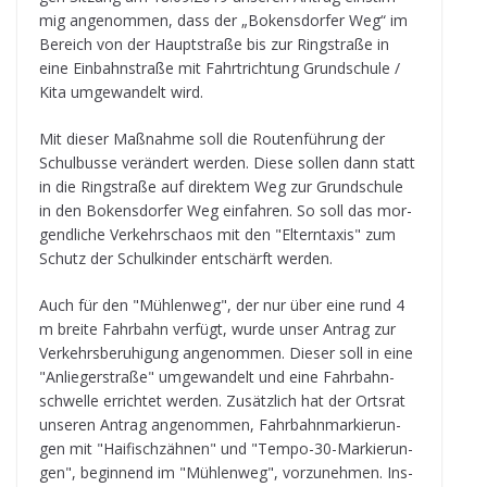
b
n
A
a
r
mig ange­nom­men, dass der „Bokens­dor­fer Weg“ im
o
g
p
d
a
Bereich von der Haupt­straße bis zur Ring­straße in
eine Ein­bahn­straße mit Fahrt­rich­tung Grund­schule /
o
e
p
s
m
Kita umge­wan­delt wird.
k
r
Mit die­ser Maß­nahme soll die Rou­ten­füh­rung der
Schul­busse ver­än­dert wer­den. Diese sol­len dann statt
in die Ring­straße auf direk­tem Weg zur Grund­schule
in den Bokens­dor­fer Weg ein­fah­ren. So soll das mor­
gend­li­che Ver­kehrs­chaos mit den "Eltern­ta­xis" zum
Schutz der Schul­kin­der ent­schärft werden.
Auch für den "Müh­len­weg", der nur über eine rund 4
m breite Fahr­bahn ver­fügt, wurde unser Antrag zur
Ver­kehrs­be­ru­hi­gung ange­nom­men. Die­ser soll in eine
"Anlie­ger­straße" umge­wan­delt und eine Fahr­bahn­
schwelle errich­tet wer­den. Zusätz­lich hat der Orts­rat
unse­ren Antrag ange­nom­men, Fahr­bahn­mar­kie­run­
gen mit "Hai­fisch­zäh­nen" und "Tempo-30-Mar­kie­run­
gen", begin­nend im "Müh­len­weg", vor­zu­neh­men. Ins­