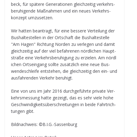
beck, für spä­tere Gene­ra­tio­nen gleich­zei­tig ver­kehrs­
be­ru­hi­gende Maß­nah­men und ein neues Ver­kehrs­
kon­zept umzusetzen.
Wir hat­ten bean­tragt, für eine bes­sere Ver­tei­lung der
Bus­hal­te­stel­len in der Ort­schaft die Bus­hal­te­stelle
"Am Hagen" Rich­tung Nor­den zu ver­le­gen und damit
gleich­zei­tig auf der viel befah­re­nen nörd­li­chen Haupt­
straße eine Ver­kehrs­be­ru­hi­gung zu erzie­len. Am nörd­l
i­chen Orts­ein­gang sollte zusätz­lich eine neue Bus­
wen­de­schleife ent­ste­hen, die gleich­zei­tig den ein- und
aus­fah­ren­den Ver­kehr beruhigt.
Eine von uns im Jahr 2016 durch­ge­führte pri­vate Ver­
kehrs­mes­sung hatte gezeigt, das es sehr viele hohe
Geschwin­dig­keits­über­schrei­tun­gen in beide Fahrt­rich­
tun­gen gibt.
Bild­nach­weis: ©B.I.G.-Sassenburg