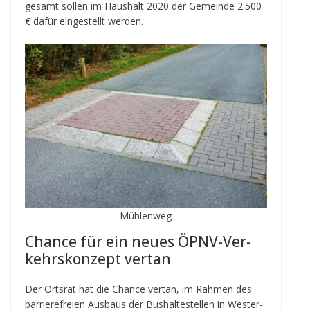
ge­samt sol­len im Haus­halt 2020 der Gemeinde 2.500
€ dafür ein­ge­stellt werden.
Müh­len­weg
Chance für ein neues ÖPNV-Ver­
kehrs­kon­zept vertan
Der Orts­rat hat die Chance ver­tan, im Rah­men des
bar­rie­re­freien Aus­baus der Bus­hal­te­stel­len in Wes­ter­