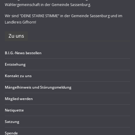
Wählergemeinschaft in der Gemeinde Sassenburg.
Wir sind "DEINE STARKE STIMME" in der Gemeinde Sassenburg und im
Landkreis Gifhorn!
Zu uns
B.I.G.-News bestel­len
Ent­ste­hung
Kon­takt zu uns
Män­gel­hin­weis und Störungsmeldung
Mit­glied werden
Neti­quette
Sat­zung
Spende