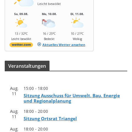
Leicht bewölkt
So, 09.08.
Mo, 10.08.
Di, 11.08.
13 / 32°C
16 / 25°C
10 / 21°C
Leicht bewölkt
Bedeckt
Wolkig
Aktuelles Wetter ansehen
Ver­an­stal­tun­gen
Aug.
15:00
-
18:00
11
Sit­zung Aus­schuss für Umwelt, Bau, Ener­gie
und Regionalplanung
Aug.
18:00
-
20:00
11
Sit­zung Orts­rat Triangel
Aug.
18:00
-
20:00