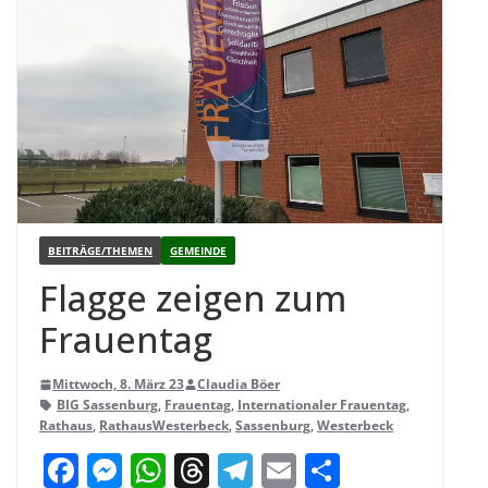
BEITRÄGE/THEMEN
GEMEINDE
Flagge zei­gen zum
Frauentag
Mittwoch, 8. März 23
Claudia Böer
BIG Sassenburg
,
Frauentag
,
Internationaler Frauentag
,
Rathaus
,
RathausWesterbeck
,
Sassenburg
,
Westerbeck
F
M
W
T
T
E
T