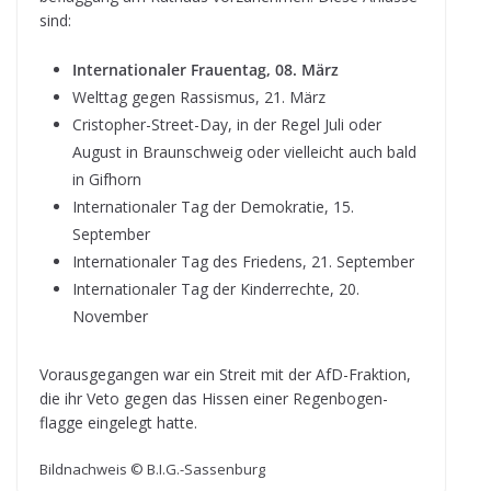
sind:
Inter­na­tio­na­ler Frau­en­tag, 08. März
Welt­tag gegen Ras­sis­mus, 21. März
Cris­to­pher-Street-Day, in der Regel Juli oder
August in Braun­schweig oder viel­leicht auch bald
in Gifhorn
Inter­na­tio­na­ler Tag der Demo­kra­tie, 15.
September
Inter­na­tio­na­ler Tag des Frie­dens, 21. September
Inter­na­tio­na­ler Tag der Kin­der­rechte, 20.
November
Vor­aus­ge­gan­gen war ein Streit mit der AfD-Frak­tion,
die ihr Veto gegen das His­sen einer Regen­bo­gen­
flagge ein­ge­legt hatte.
Bild­nach­weis © B.I.G.-Sassenburg