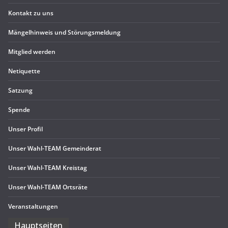
Kon­takt zu uns
Män­gel­hin­weis und Störungsmeldung
Mit­glied werden
Neti­quette
Sat­zung
Spende
Unser Pro­fil
Unser Wahl-TEAM Gemeinderat
Unser Wahl-TEAM Kreistag
Unser Wahl-TEAM Ortsräte
Ver­an­stal­tun­gen
Haupt­sei­ten