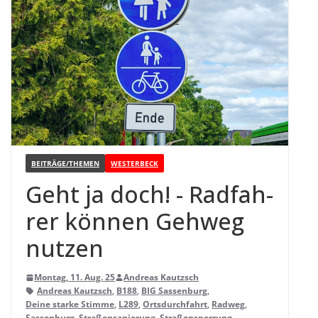
BEITRÄGE/THEMEN
WESTERBECK
Geht ja doch! - Rad­fah­
rer kön­nen Geh­weg
nutzen
Montag, 11. Aug. 25
Andreas Kautzsch
Andreas Kautzsch
,
B188
,
BIG Sassenburg
,
Deine starke Stimme
,
L289
,
Ortsdurchfahrt
,
Radweg
,
Sassenburg
,
Straßensanierung
,
Straßensperrung
,