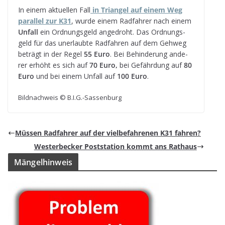
In einem aktu­el­len Fall
in Tri­an­gel auf einem Weg
par­al­lel zur K31
, wurde einem Rad­fah­rer nach einem
Unfall
ein Ord­nungs­geld ange­droht. Das Ord­nungs­
geld für das uner­laubte Rad­fah­ren auf dem Geh­weg
beträgt in der Regel
55 Euro
. Bei Behin­de­rung ande­
rer erhöht es sich auf
70 Euro,
bei Gefähr­dung auf
80
Euro
und bei einem Unfall auf
100 Euro
.
Bild­nach­weis © B.I.G.-Sassenburg
Müs­sen Rad­fah­rer auf der viel­be­fah­re­nen K31 fahren?
Wes­ter­be­cker Post­sta­tion kommt ans Rathaus
Män­gel­hin­weis