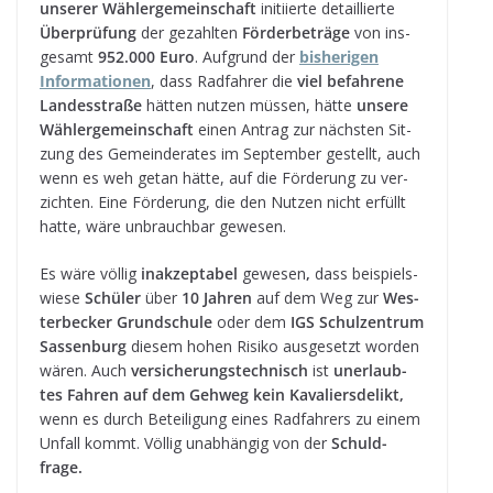
unse­rer Wäh­ler­ge­mein­schaft
initi­ierte detail­lierte
Über­prü­fung
der gezahl­ten
För­der­be­träge
von ins­
ge­samt
952.000 Euro
. Auf­grund der
bis­he­ri­gen
Infor­ma­tio­nen
, dass Rad­fah­rer die
viel befah­rene
Lan­des­straße
hät­ten nut­zen müs­sen, hätte
unsere
Wäh­ler­ge­mein­schaft
einen Antrag zur nächs­ten Sit­
zung des Gemein­de­ra­tes im Sep­tem­ber gestellt, auch
wenn es weh getan hätte, auf die För­de­rung zu ver­
zich­ten. Eine För­de­rung, die den Nut­zen nicht erfüllt
hatte, wäre unbrauch­bar gewesen.
Es wäre völ­lig
inak­zep­ta­bel
gewe­sen
,
dass bei­spiels­
wiese
Schü­ler
über
10 Jah­ren
auf dem Weg zur
Wes­
ter­be­cker Grund­schule
oder dem
IGS Schul­zen­trum
Sas­sen­burg
die­sem hohen Risiko aus­ge­setzt wor­den
wären. Auch
ver­si­che­rungs­tech­nisch
ist
uner­laub­
tes Fah­ren auf dem Geh­weg kein Kava­liers­de­likt,
wenn es durch Betei­li­gung eines Rad­fah­rers zu einem
Unfall kommt. Völ­lig unab­hän­gig von der
Schuld­
frage.