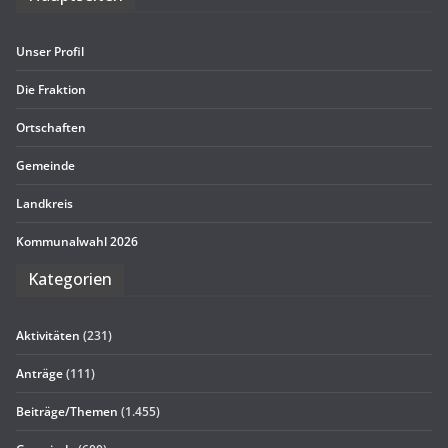
Unser Pro­fil
Die Frak­tion
Ort­schaf­ten
Gemeinde
Land­kreis
Kom­mu­nal­wahl 2026
Kate­go­rien
Aktivitäten
(231)
Anträge
(111)
Beiträge/Themen
(1.455)