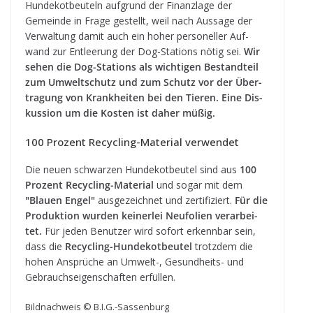
Hun­de­kot­beu­teln auf­grund der Finanz­lage der
Gemeinde in Frage gestellt, weil nach Aus­sage der
Ver­wal­tung damit auch ein hoher per­so­nel­ler Auf­
wand zur Ent­lee­rung der Dog-Sta­ti­ons nötig sei.
Wir
sehen die Dog-Sta­ti­ons als wich­ti­gen Bestand­teil
zum Umwelt­schutz und zum Schutz vor der Über­
tra­gung von Krank­hei­ten bei den Tie­ren. Eine Dis­
kus­sion um die Kos­ten ist daher müßig.
100 Pro­zent Recy­cling-Mate­rial verwendet
Die neuen schwar­zen Hun­de­kot­beu­tel sind aus
100
Pro­zent Recy­cling-Mate­rial
und sogar mit dem
"Blauen Engel"
aus­ge­zeich­net und zer­ti­fi­ziert.
Für die
Pro­duk­tion wur­den kei­ner­lei Neu­fo­lien ver­ar­bei­
tet.
Für jeden Benut­zer wird sofort erkenn­bar sein,
dass die
Recy­cling-Hun­de­kot­beu­tel
trotz­dem die
hohen Ansprü­che an Umwelt-, Gesund­heits- und
Gebrauchs­ei­gen­schaf­ten erfüllen.
Bild­nach­weis © B.I.G.-Sassenburg