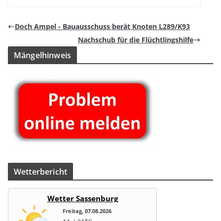
Doch Ampel - Bau­aus­schuss berät Kno­ten L289/K93
Nach­schub für die Flüchtlingshilfe
Män­gel­hin­weis
Wet­ter­be­richt
Wetter Sassenburg
Freitag, 07.08.2026