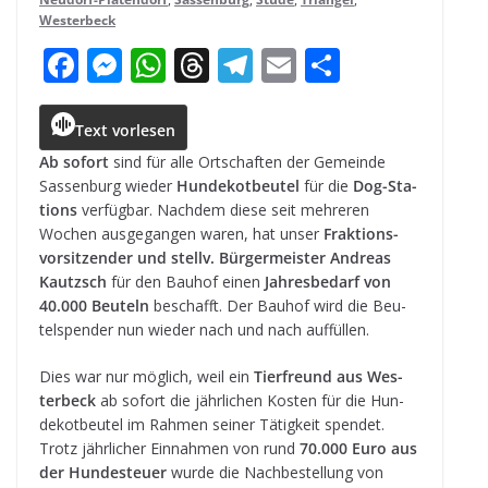
Westerbeck
F
M
W
T
T
E
T
a
e
h
h
el
m
ei
c
ss
a
r
e
ai
le
Text vorlesen
e
e
ts
e
g
l
n
Ab sofort
sind für alle Ort­schaf­ten der Gemeinde
Sas­sen­burg wie­der
Hun­de­kot­beu­tel
für die
Dog-Sta­
b
n
A
a
r
ti­ons
ver­füg­bar. Nach­dem diese seit meh­re­ren
o
g
p
d
a
Wochen aus­ge­gan­gen waren, hat unser
Frak­ti­ons­
vor­sit­zen­der und stellv. Bür­ger­meis­ter Andreas
o
e
p
s
m
Kau­t­zsch
für den Bau­hof einen
Jah­res­be­darf von
k
r
40.000 Beu­teln
beschafft. Der Bau­hof wird die Beu­
tel­spen­der nun wie­der nach und nach auffüllen.
Dies war nur mög­lich, weil ein
Tier­freund aus Wes­
ter­beck
ab sofort die jähr­li­chen Kos­ten für die Hun­
de­kot­beu­tel im Rah­men sei­ner Tätig­keit spen­det.
Trotz jähr­li­cher Ein­nah­men von rund
70.000 Euro aus
der Hun­de­steuer
wurde die Nach­be­stel­lung von