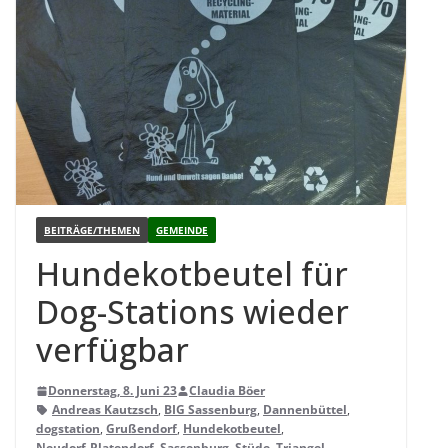
BEITRÄGE/THEMEN
GEMEINDE
Hun­de­kot­beu­tel für
Dog-Sta­ti­ons wie­der
verfügbar
Donnerstag, 8. Juni 23
Claudia Böer
Andreas Kautzsch
,
BIG Sassenburg
,
Dannenbüttel
,
dogstation
,
Grußendorf
,
Hundekotbeutel
,
Neudorf-Platendorf
,
Sassenburg
,
Stüde
,
Triangel
,