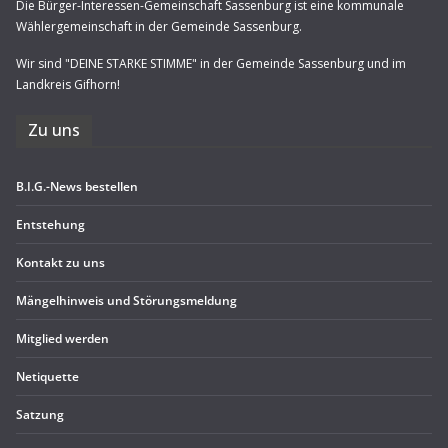
Die Bürger-Interessen-Gemeinschaft Sassenburg ist eine kommunale
Wählergemeinschaft in der Gemeinde Sassenburg.
Wir sind "DEINE STARKE STIMME" in der Gemeinde Sassenburg und im
Landkreis Gifhorn!
Zu uns
B.I.G.-News bestel­len
Ent­ste­hung
Kon­takt zu uns
Män­gel­hin­weis und Störungsmeldung
Mit­glied werden
Neti­quette
Sat­zung