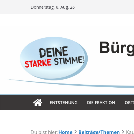
Skip
Donnerstag, 6. Aug. 26
to
content
ENT­STE­HUNG
DIE FRAK­TION
ORT­
Du bist hier:
Home
Beiträge/Themen
Kau