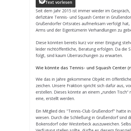
c
ss
a
r
e
ai
le
Text vorlesen
e
e
ts
e
g
l
n
Seit dem Jahr 2015 ist immer wie­der im Gespräch, 
defi­zi­täre Ten­nis- und Squash Cen­ter in Gru­ßen­do
b
n
A
a
r
Gru­ßen­dor­fer Orts­ra­tes auf­merk­sam ver­folgt hat
o
g
p
d
a
Arms und der Eigen­tü­me­rin Ver­hand­lun­gen zu ge
o
e
p
s
m
Diese könn­ten bereits kurz vor einer Eini­gung ste­h
k
r
lei­der nicht­öf­fent­li­che, Bera­tung erfol­gen. Da 
folgt, sind kaum Über­ra­schun­gen zu erwarten.
Wie könnte das Ten­nis- und Squash Cen­ter 
Wie das in Jahre gekom­mene Objekt im öffent­li­chen
zei­chen. Unsere Frak­tion spricht sich dafür aus, v
erstel­len. Die­ses könnte an einem „run­den Tisch“ mi
eine, erstellt werden.
Ein Mit­glied des "Ten­nis-Club Gru­ßen­dorf" hatte in 
wie­sen. Durch die Schlie­ßung in Gru­ßen­dorf sind d
Bokens­dorf oder Wes­ter­beck aus­zu­wei­chen. Sel
Ver­fü­gung stel­len sollte, dürfte es die­sem finan­z