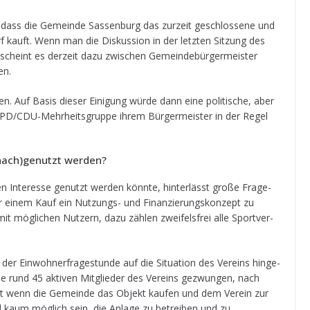
dass die Gemeinde Sas­sen­burg das zur­zeit geschlos­sene und
rf kauft. Wenn man die Dis­kus­sion in der letz­ten Sit­zung des
, scheint es der­zeit dazu zwi­schen Gemein­de­bür­ger­meis­ter
ben.
en. Auf Basis die­ser Eini­gung würde dann eine poli­ti­sche, aber
die SPD/CDU-Mehr­heits­gruppe ihrem Bür­ger­meis­ter in der Regel
(nach)genutzt werden?
 Inter­esse genutzt wer­den könnte, hin­ter­lässt große Fra­ge­
or einem Kauf ein Nut­zungs- und Finan­zie­rungs­kon­zept zu
t mög­li­chen Nut­zern, dazu zäh­len zwei­fels­frei alle Sport­ver­
der Ein­woh­ner­fra­ge­stunde auf die Situa­tion des Ver­eins hin­ge­
ie rund 45 akti­ven Mit­glie­der des Ver­eins gezwun­gen, nach
bst wenn die Gemeinde das Objekt kau­fen und dem Ver­ein zur
i­ell kaum mög­lich sein, die Anlage zu betrei­ben und zu