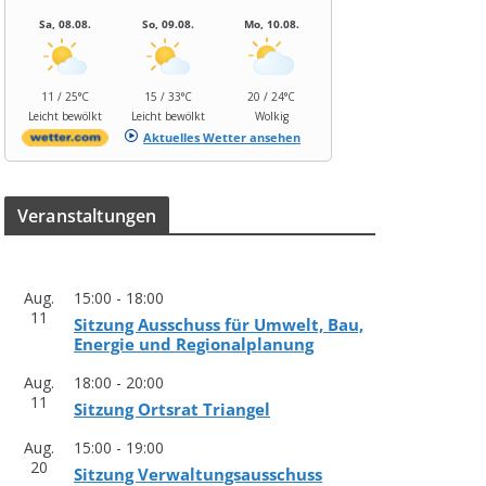
Sa, 08.08.
So, 09.08.
Mo, 10.08.
11 / 25°C
15 / 33°C
20 / 24°C
Leicht bewölkt
Leicht bewölkt
Wolkig
Aktuelles Wetter ansehen
Ver­an­stal­tun­gen
Aug.
15:00
-
18:00
11
Sit­zung Aus­schuss für Umwelt, Bau,
Ener­gie und Regionalplanung
Aug.
18:00
-
20:00
11
Sit­zung Orts­rat Triangel
Aug.
15:00
-
19:00
20
Sit­zung Verwaltungsausschuss