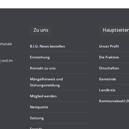
Zu uns
Haupt­sei­te
mmunale
B.I.G.-News bestel­len
Unser Pro­fil
Ent­ste­hung
Die Frak­tion
g und im
Kon­takt zu uns
Ort­schaf­ten
Män­gel­hin­weis und
Gemeinde
Störungsmeldung
Land­kreis
Mit­glied werden
Kom­mu­nal­wahl 
Neti­quette
Sat­zung
Spende