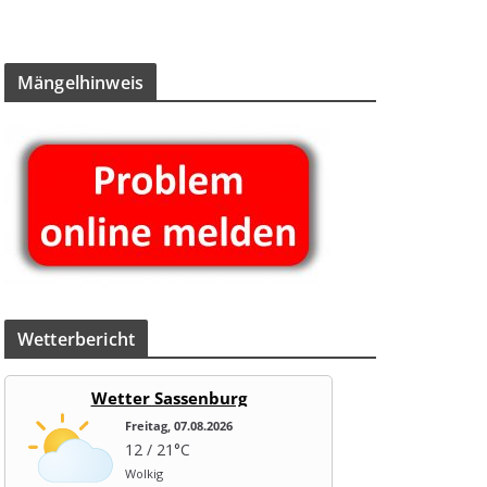
Män­gel­hin­weis
Wet­ter­be­richt
Wetter Sassenburg
Freitag, 07.08.2026
12 / 21°C
Wolkig