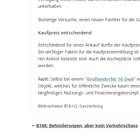
unterhalten.
Bis­he­rige Ver­su­che, einen neuen Päch­ter für die 
Kauf­preis entscheidend
Ent­schei­dend für einen Ankauf dürfte der Kauf­preis
Ein wich­ti­ger Fak­tor für die Kauf­preis­er­mitt­lung
ren Asbest belas­tet sind. Auch die Asche­plätze soll­
werden.
Fazit:
Selbst bei einem "
Gru­ßen­dor­fer 1€-Deal
" e
Objekt, wel­ches für öffent­li­che Zwe­cke kaum einen
lang­fris­ti­ges Nut­zungs- und Finan­zie­rungs­kon­ze
Bild­nach­weis © B.I.G.-Sassenburg
B188: Behin­de­run­gen, aber kein Verkehrschaos