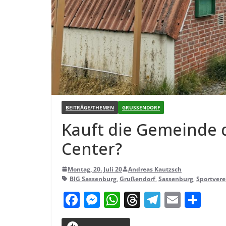
BEITRÄGE/THEMEN
GRUSSENDORF
Kauft die Gemeinde 
Center?
Montag, 20. Juli 20
Andreas Kautzsch
BIG Sassenburg
,
Grußendorf
,
Sassenburg
,
Sportvere
F
M
W
T
T
E
T
a
e
h
h
el
m
ei