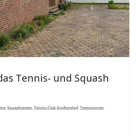
das Ten­nis- und Squash
ine
,
Squashcenter
,
Tennis-Club Grußendorf
,
Tenniscenter