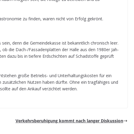
Gas­tro­no­mie zu fin­den, waren nicht von Erfolg gekrönt.
 sein, denn die Gemein­de­kasse ist bekannt­lich chro­nisch leer.
 ist , ob die Dach-/Fas­sa­den­plat­ten der Halle aus den 1980er Jah­
ten dazu bis in tie­fere Erd­schich­ten auf Schad­stoffe geprüft
nt­ste­hen große Betriebs- und Unter­hal­tungs­kos­ten für ein
 zusätz­li­chen Nut­zen haben dürfte. Ohne ein trag­fä­hi­ges und
pt sollte auf den Ankauf ver­zich­tet werden.
Ver­kehrs­be­ru­hi­gung kommt nach lan­ger Diskussion