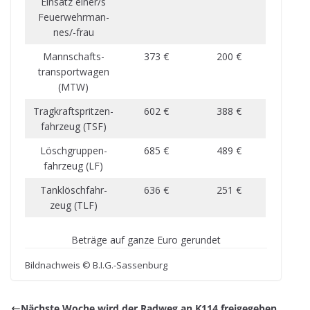
Ein­satz einer/s
Feu­er­wehr­man­
nes/-frau
Mann­schafts­
373 €
200 €
trans­port­wa­gen
(MTW)
Trag­kraft­sprit­zen­
602 €
388 €
fahr­zeug (TSF)
Lösch­grup­pen­
685 €
489 €
fahr­zeug (LF)
Tank­lösch­fahr­
636 €
251 €
zeug (TLF)
Beträge auf ganze Euro gerundet
Bild­nach­weis © B.I.G.-Sassenburg
Nächste Woche wird der Rad­weg an K114 freigegeben