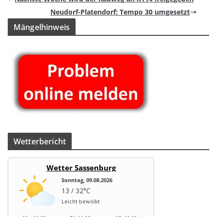
Neu­dorf-Pla­ten­dorf: Tempo 30 umgesetzt
Män­gel­hin­weis
Wet­ter­be­richt
Wetter Sassenburg
Sonntag, 09.08.2026
13 / 32°C
Leicht bewölkt