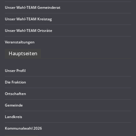
Unser Wahl-TEAM Gemeinderat
Unser Wahl-TEAM Kreistag
Unser Wahl-TEAM Ortsräte
Ver­an­stal­tun­gen
Haupt­sei­ten
Unser Pro­fil
Die Frak­tion
Ort­schaf­ten
Gemeinde
Land­kreis
Kom­mu­nal­wahl 2026