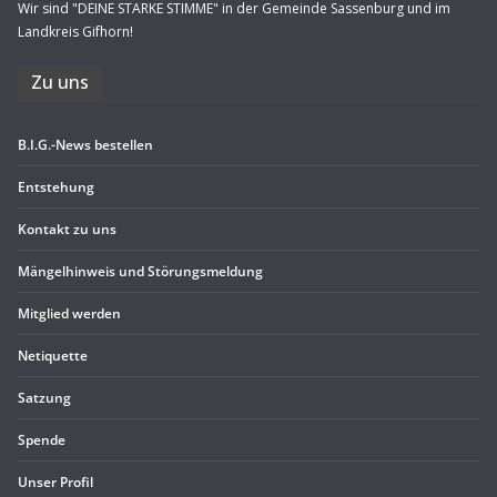
Wir sind "DEINE STARKE STIMME" in der Gemeinde Sassenburg und im
Landkreis Gifhorn!
Zu uns
B.I.G.-News bestel­len
Ent­ste­hung
Kon­takt zu uns
Män­gel­hin­weis und Störungsmeldung
Mit­glied werden
Neti­quette
Sat­zung
Spende
Unser Pro­fil