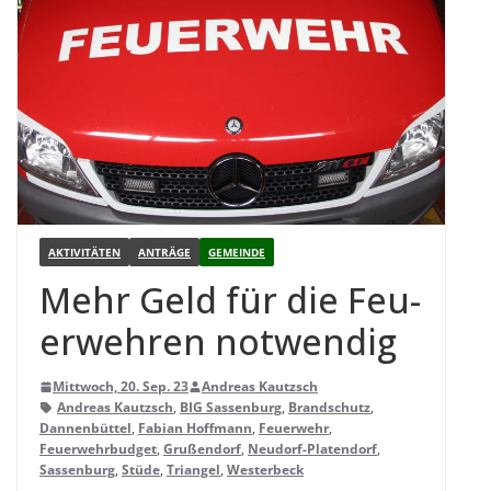
AKTIVITÄTEN
ANTRÄGE
GEMEINDE
Mehr Geld für die Feu­
er­weh­ren notwendig
Mittwoch, 20. Sep. 23
Andreas Kautzsch
Andreas Kautzsch
,
BIG Sassenburg
,
Brandschutz
,
Dannenbüttel
,
Fabian Hoffmann
,
Feuerwehr
,
Feuerwehrbudget
,
Grußendorf
,
Neudorf-Platendorf
,
Sassenburg
,
Stüde
,
Triangel
,
Westerbeck