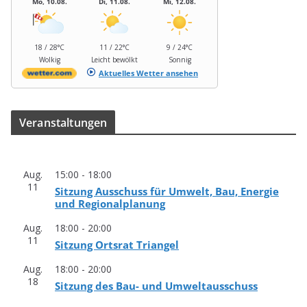
Mo, 10.08.
Di, 11.08.
Mi, 12.08.
18 / 28°C
11 / 22°C
9 / 24°C
Wolkig
Leicht bewölkt
Sonnig
Aktuelles Wetter ansehen
Ver­an­stal­tun­gen
Aug.
15:00
-
18:00
11
Sit­zung Aus­schuss für Umwelt, Bau, Ener­gie
und Regionalplanung
Aug.
18:00
-
20:00
11
Sit­zung Orts­rat Triangel
Aug.
18:00
-
20:00
18
Sit­zung des Bau- und Umweltausschuss