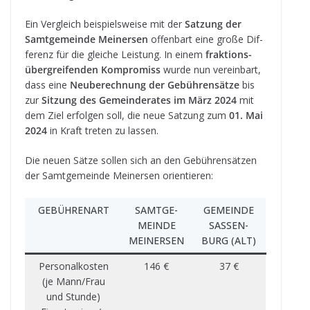
Ein Ver­gleich bei­spiels­weise mit der
Sat­zung der
Samt­ge­meinde Mei­ner­sen
offen­bart eine große Dif­
fe­renz für die glei­che Leis­tung. In einem
frak­ti­ons­
über­grei­fen­den Kom­pro­miss
wurde nun ver­ein­bart,
dass eine
Neu­be­rech­nung der Gebüh­ren­sätze
bis
zur
Sit­zung des Gemein­de­ra­tes im März 2024
mit
dem Ziel erfol­gen soll, die neue Sat­zung zum
01. Mai
2024
in Kraft tre­ten zu lassen.
Die neuen Sätze sol­len sich an den Gebüh­ren­sät­zen
der Samt­ge­meinde Mei­ner­sen orientieren:
GEBÜH­REN­ART
SAMT­GE­
GEMEINDE
MEINDE
SAS­SEN­
MEI­NER­SEN
BURG (ALT)
Per­so­nal­kos­ten
146 €
37 €
(je Mann/Frau
und Stunde)