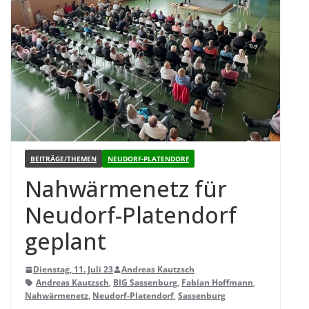
BEITRÄGE/THEMEN
NEUDORF-PLATENDORF
Nah­wär­me­netz für
Neu­dorf-Pla­ten­dorf
geplant
Dienstag, 11. Juli 23
Andreas Kautzsch
Andreas Kautzsch
,
BIG Sassenburg
,
Fabian Hoffmann
,
Nahwärmenetz
,
Neudorf-Platendorf
,
Sassenburg