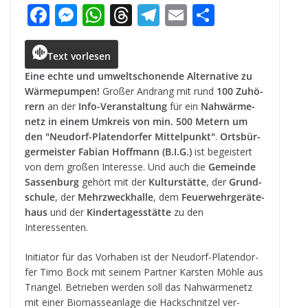
F
M
W
T
T
E
T
a
e
h
h
el
m
ei
c
ss
a
r
e
ai
le
Text vorlesen
e
e
ts
e
g
l
n
Eine echte und umwelt­scho­nende Alter­na­tive zu
Wär­me­pum­pen!
Gro­ßer Andrang mit rund
100 Zuhö­
b
n
A
a
r
rern
an der
Info-Ver­an­stal­tung
für ein
Nah­wär­me­
o
g
p
d
a
netz in einem Umkreis von min. 500 Metern um
den "Neu­dorf-Pla­ten­dor­fer Mit­tel­punkt"
.
Orts­bür­
o
e
p
s
m
ger­meis­ter Fabian Hoff­mann (B.I.G.)
ist begeis­tert
k
r
von dem gro­ßen Inter­esse. Und auch die
Gemeinde
Sas­sen­burg
gehört mit der
Kul­tur­stätte
, der
Grund­
schule
, der
Mehr­zweck­halle
, dem
Feu­er­wehr­ge­rä­te­
haus
und der
Kin­der­ta­ges­stätte
zu den
Interessenten.
Initia­tor für das Vor­ha­ben ist der Neu­dorf-Pla­ten­dor­
fer Timo Bock mit sei­nem Part­ner Kars­ten Möhle aus
Tri­an­gel. Betrie­ben wer­den soll das Nah­wär­me­netz
mit einer Bio­mas­se­an­lage die Hack­schnit­zel ver­