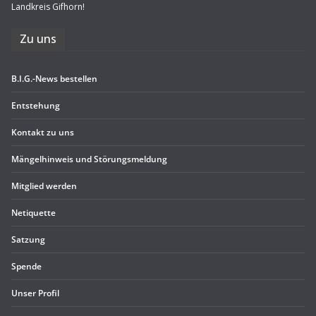
Landkreis Gifhorn!
Zu uns
B.I.G.-News bestel­len
Ent­ste­hung
Kon­takt zu uns
Män­gel­hin­weis und Störungsmeldung
Mit­glied werden
Neti­quette
Sat­zung
Spende
Unser Pro­fil