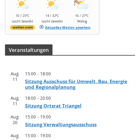
10 / 25°C
14 / 32°C
16 / 27°C
Leicht bewölkt
Leicht bewölkt
Wolkig
Aktuelles Wetter ansehen
Ver­an­stal­tun­gen
Aug.
15:00
-
18:00
11
Sit­zung Aus­schuss für Umwelt, Bau, Ener­gie
und Regionalplanung
Aug.
18:00
-
20:00
11
Sit­zung Orts­rat Triangel
Aug.
15:00
-
19:00
20
Sit­zung Verwaltungsausschuss
Aug.
15:00
-
19:00