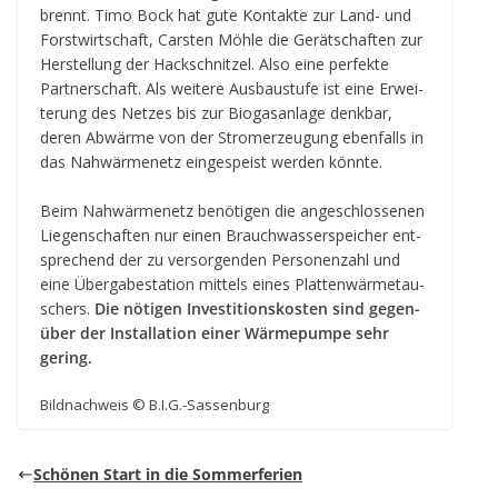
brennt. Timo Bock hat gute Kon­takte zur Land- und
Forst­wirt­schaft, Cars­ten Möhle die Gerät­schaf­ten zur
Her­stel­lung der Hack­schnit­zel. Also eine per­fekte
Part­ner­schaft. Als wei­tere Aus­bau­stufe ist eine Erwei­
te­rung des Net­zes bis zur Bio­gas­an­lage denk­bar,
deren Abwärme von der Strom­erzeu­gung eben­falls in
das Nah­wär­me­netz ein­ge­speist wer­den könnte.
Beim Nah­wär­me­netz benö­ti­gen die ange­schlos­se­nen
Lie­gen­schaf­ten nur einen Brauch­was­ser­spei­cher ent­
spre­chend der zu ver­sor­gen­den Per­so­nen­zahl und
eine Über­ga­be­sta­tion mit­tels eines Plat­ten­wär­me­tau­
schers.
Die nöti­gen Inves­ti­ti­ons­kos­ten sind gegen­
über der Instal­la­tion einer Wär­me­pumpe sehr
gering.
Bild­nach­weis © B.I.G.-Sassenburg
Schö­nen Start in die Sommerferien