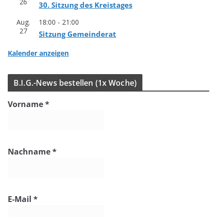
26
30. Sit­zung des Kreistages
Aug.
18:00
-
21:00
27
Sit­zung Gemeinderat
Kalender anzeigen
B.I.G.-News bestel­len (1x Woche)
Vorname
*
Nachname
*
E-Mail
*