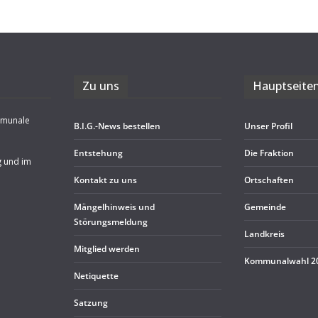
Zu uns
Haupt­sei­te
mmunale
B.I.G.-News bestel­len
Unser Pro­fil
Ent­ste­hung
Die Frak­tion
g und im
Kon­takt zu uns
Ort­schaf­ten
Män­gel­hin­weis und
Gemeinde
Störungsmeldung
Land­kreis
Mit­glied werden
Kom­mu­nal­wahl 
Neti­quette
Sat­zung