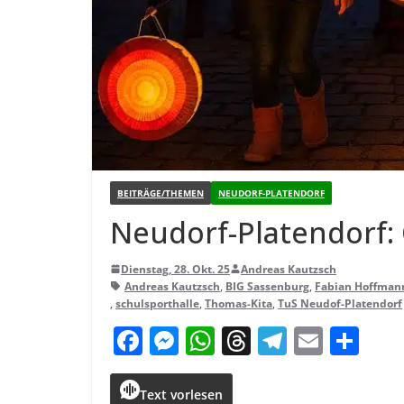
BEITRÄGE/THEMEN
NEUDORF-PLATENDORF
Neu­dorf-Pla­ten­dorf:
Dienstag, 28. Okt. 25
Andreas Kautzsch
Andreas Kautzsch
,
BIG Sassenburg
,
Fabian Hoffman
,
schulsporthalle
,
Thomas-Kita
,
TuS Neudof-Platendorf
F
M
W
T
T
E
T
a
e
h
h
el
m
ei
c
ss
a
r
e
ai
le
Text vorlesen