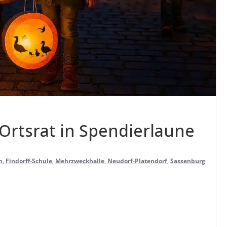
 Orts­rat in Spendierlaune
n
,
Findorff-Schule
,
Mehrzweckhalle
,
Neudorf-Platendorf
,
Sassenburg