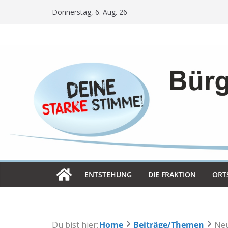
Skip
Donnerstag, 6. Aug. 26
to
content
ENT­STE­HUNG
DIE FRAK­TION
ORT­
Du bist hier:
Home
Beiträge/Themen
Neu