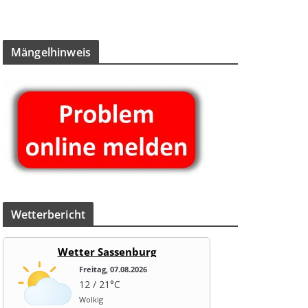
Män­gel­hin­weis
Wet­ter­be­richt
Wetter Sassenburg
Freitag, 07.08.2026
12 / 21°C
Wolkig