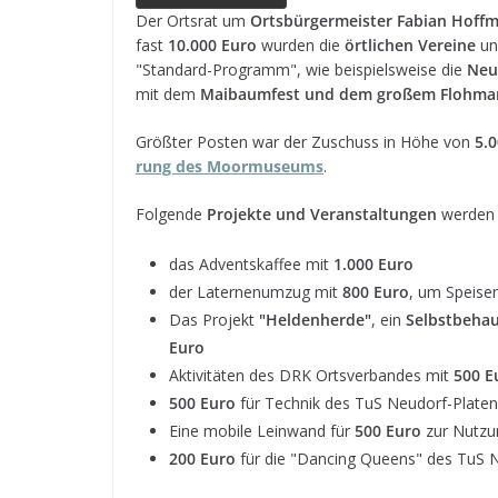
e
e
ts
e
g
l
n
Der Orts­rat um
Orts­bür­ger­meis­ter Fabian Hoff­m
fast
10.000 Euro
wur­den die
ört­li­chen Ver­eine
u
b
n
A
a
r
"Stan­dard-Pro­gramm", wie bei­spiels­weise die
Neu­
o
g
p
d
a
mit dem
Mai­baum­fest und dem gro­ßem Floh­m
o
e
p
s
m
Größ­ter Pos­ten war der Zuschuss in Höhe von
5.0
k
r
rung des Moor­mu­se­ums
.
Fol­gende
Pro­jekte und Ver­an­stal­tun­gen
wer­den 
das Advents­kaf­fee mit
1.000 Euro
der Later­nen­um­zug mit
800 Euro
, um Spei­se
Das Pro­jekt
"Hel­den­herde"
, ein
Selbst­be­hau
Euro
Akti­vi­tä­ten des DRK Orts­ver­ban­des mit
500 E
500 Euro
für Tech­nik des TuS Neudorf-Plate
Eine mobile Lein­wand für
500 Euro
zur Nut­zu
200 Euro
für die "Dancing Queens" des TuS 