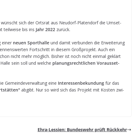
ünscht sich der Orts­rat aus Neu­dorf-Pla­ten­dorf die Umset­
 teil­weise bis ins
Jahr 2022
zurück.
g einer
neuen Sport­halle
und damit ver­bun­den die Erwei­te­rung
en­nens­wer­ten Fort­schritt in die­sem Groß­pro­jekt. Auch ein
t schon nicht mehr mög­lich. Bis­her ist noch nicht ein­mal geklärt
 Halle sein soll und wel­che
pla­nungs­recht­li­chen Vor­aus­set­
ie Gemein­de­ver­wal­tung eine
Inter­es­sen­be­kun­dung
für das
t­stät­ten"
abgibt. Nur so wird sich das Pro­jekt mit Kos­ten zwi­
Ehra-Les­sien: Bun­des­wehr prüft Rückkehr