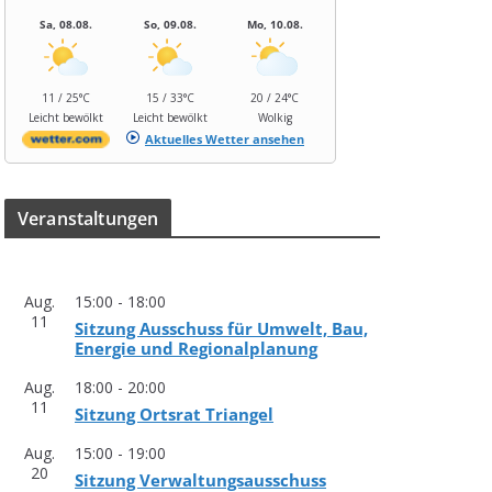
Sa, 08.08.
So, 09.08.
Mo, 10.08.
11 / 25°C
15 / 33°C
20 / 24°C
Leicht bewölkt
Leicht bewölkt
Wolkig
Aktuelles Wetter ansehen
Ver­an­stal­tun­gen
Aug.
15:00
-
18:00
11
Sit­zung Aus­schuss für Umwelt, Bau,
Ener­gie und Regionalplanung
Aug.
18:00
-
20:00
11
Sit­zung Orts­rat Triangel
Aug.
15:00
-
19:00
20
Sit­zung Verwaltungsausschuss