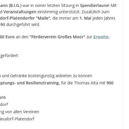
ann (B.I.G.)
war in sei­ner letz­ten Sit­zung in
Spen­dier­laune
! Mit
nd
Ver­an­stal­tun­gen
ein­stim­mig unter­stützt. Zusätz­lich zum
dorf-Pla­ten­dor­fer "Maile"
, die immer am
1. Mai
jeden Jah­res
arkt
durch­ge­führt wird.
00 Euro
an den
"För­der­ver­ein Gro­ßes Moor"
zur
Erwei­te­
gefördert:
n und Getränke kos­ten­güns­tig anbie­ten zu können
p­tungs- und Resi­li­en­z­trai­ning
, für die Tho­mas-Kita mit
900
uro
ndorf
ng von allen Vereinen
Neudorf-Platendorf