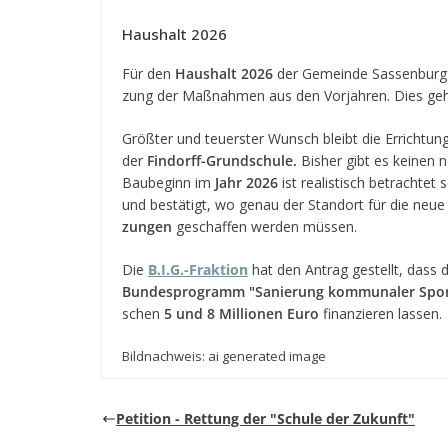
Haus­halt 2026
Für den
Haus­halt 2026
der Gemeinde Sas­sen­burg w
zung der Maß­nah­men aus den Vor­jah­ren. Dies geht
Größ­ter und teu­ers­ter Wunsch bleibt die Errich­tun
der
Fin­dorff-Grund­schule.
Bis­her gibt es kei­nen n
Bau­be­ginn im
Jahr 2026
ist rea­lis­tisch betrach­te
und bestä­tigt, wo genau der Stand­ort für die neue
zun­gen
geschaf­fen wer­den müssen.
Die
B.I.G.-Fraktion
hat den Antrag gestellt, dass d
Bun­des­pro­gramm
"Sanie­rung kom­mu­na­ler Spor
schen
5 und 8 Mil­lio­nen Euro
finan­zie­ren lassen.
Bild­nach­weis: ai gene­ra­ted image
Peti­tion - Ret­tung der "Schule der Zukunft"