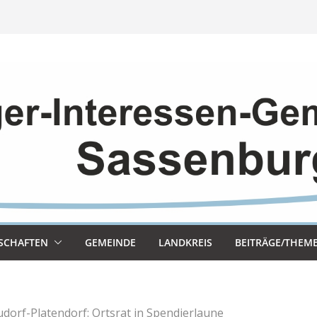
SCHAF­TEN
GEMEINDE
LAND­KREIS
BEITRÄGE/THEM
dorf-Platendorf: Ortsrat in Spendierlaune