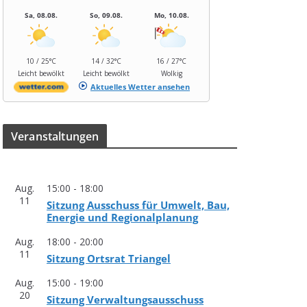
Sa, 08.08.
So, 09.08.
Mo, 10.08.
10 / 25°C
14 / 32°C
16 / 27°C
Leicht bewölkt
Leicht bewölkt
Wolkig
Aktuelles Wetter ansehen
Ver­an­stal­tun­gen
Aug.
15:00
-
18:00
11
Sit­zung Aus­schuss für Umwelt, Bau,
Ener­gie und Regionalplanung
Aug.
18:00
-
20:00
11
Sit­zung Orts­rat Triangel
Aug.
15:00
-
19:00
20
Sit­zung Verwaltungsausschuss