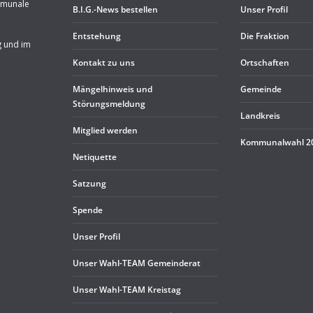
mmunale
B.I.G.-News bestel­len
Unser Pro­fil
Ent­ste­hung
Die Frak­tion
g und im
Kon­takt zu uns
Ort­schaf­ten
Män­gel­hin­weis und
Gemeinde
Störungsmeldung
Land­kreis
Mit­glied werden
Kom­mu­nal­wahl 
Neti­quette
Sat­zung
Spende
Unser Pro­fil
Unser Wahl-TEAM Gemeinderat
Unser Wahl-TEAM Kreistag