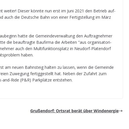
 wei­ter! Die­ser könnte nun erst im Juni 2021 den Betrieb auf­
nd auch die Deut­sche Bahn von einer Fer­tig­stel­lung im März
be­ginn hatte die Gemein­de­ver­wal­tung den Auf­trag­neh­mer
te die beauf­tragte Bau­firma die Arbei­ten "aus orga­ni­sa­to­ri­
­neh­mer auch den Mul­ti­funk­ti­ons­platz in Neu­dorf-Pla­ten­dorf
­täts­pro­blem haben.
rst am neuen Bahn­steig hal­ten zu las­sen, wenn die Gemeinde
­freien Zuwe­gung fer­tig­ge­stellt hat. Neben der Zufahrt zum
rk-and-Ride (P&R) Park­plätze entstehen.
Gru­ßen­dorf: Orts­rat berät über Windenergie