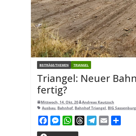
BEITRÄGE/THEMEN
TRIANGEL
Tri­an­gel: Neuer Bahn
fertig?
Mittwoch, 14. Okt. 20
Andreas Kautzsch
Ausbau
,
Bahnhof
,
Bahnhof Triangel
,
BIG Sassenburg
F
M
W
T
T
E
T
a
e
h
h
el
m
ei