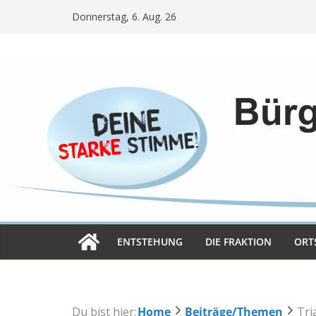
Skip
Donnerstag, 6. Aug. 26
to
content
ENT­STE­HUNG
DIE FRAK­TION
ORT­
Du bist hier:
Home
Beiträge/Themen
Tri