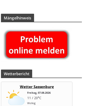
Män­gel­hin­weis
Wet­ter­be­richt
Wetter Sassenburg
Freitag, 07.08.2026
11 / 20°C
Wolkig