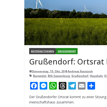
BEITRÄGE/THEMEN
GRUSSENDORF
Gru­ßen­dorf: Orts­ra
Donnerstag, 15. Okt. 20
Andreas Kautzsch
Barwedel
,
BIG Sassenburg
,
Grußendorf
,
Haushalt
,
O
F
M
W
T
T
E
T
a
e
h
h
el
m
ei
Der Gru­ßen­dor­fer Orts­rat kommt zu einer Sit­zun
c
ss
a
r
e
ai
le
mein­schafts­haus zusammen.