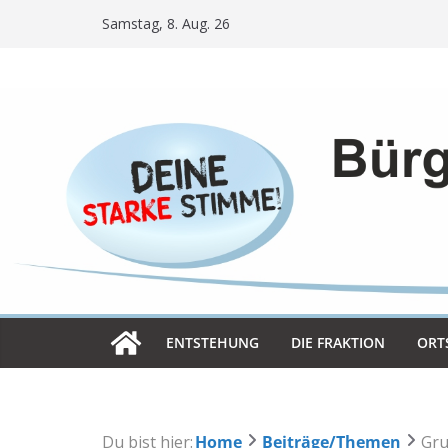
Skip
Samstag, 8. Aug. 26
to
content
ENT­STE­HUNG
DIE FRAK­TION
ORT­
Du bist hier:
Home
Beiträge/Themen
Gru