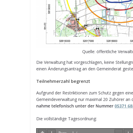
Quelle: öffent­li­che Ver­w
Die Ver­wal­tung hat vor­ge­schla­gen, keine Stel­lun
einen Ände­rungs­an­trag an den Gemein­de­rat geste
Teil­neh­mer­zahl begrenzt
Auf­grund der Restrik­tio­nen zum Schutz gegen eine
Gemein­de­ver­wal­tung nur maxi­mal 20 Zuhö­rer an d
nahme tele­fo­nisch unter der Num­mer
05371 68
Die voll­stän­dige Tagesordnung: