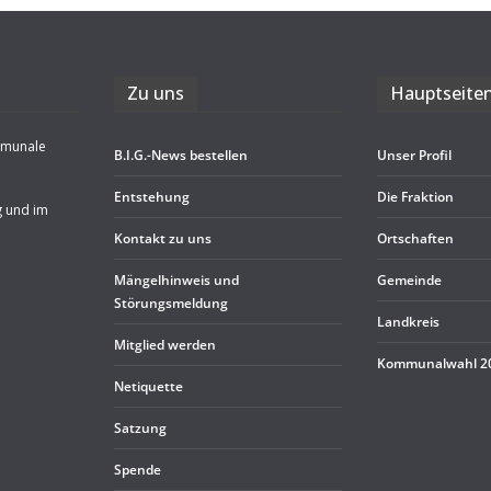
Zu uns
Haupt­sei­te
mmunale
B.I.G.-News bestel­len
Unser Pro­fil
Ent­ste­hung
Die Frak­tion
g und im
Kon­takt zu uns
Ort­schaf­ten
Män­gel­hin­weis und
Gemeinde
Störungsmeldung
Land­kreis
Mit­glied werden
Kom­mu­nal­wahl 
Neti­quette
Sat­zung
Spende