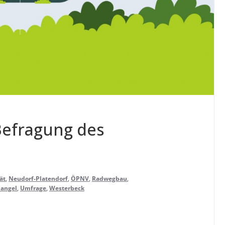
Befra­gung des
ät
,
Neudorf-Platendorf
,
ÖPNV
,
Radwegbau
,
iangel
,
Umfrage
,
Westerbeck