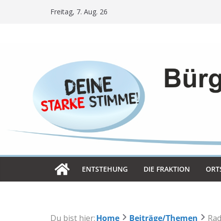
Skip
Freitag, 7. Aug. 26
to
content
ENT­STE­HUNG
DIE FRAK­TION
ORT­
Du bist hier:
Home
Beiträge/Themen
Rad