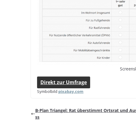
Screen­
Direkt zur Umfrage
Sym­bol­bild
pix​a​bay​.com
B-Plan Tri­an­gel: Rat über­stimmt Orts­rat und A
ss