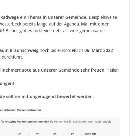
d Rad­wege ein Thema in unse­rer Gemeinde.
Bei­spiels­weise
Wes­ter­beck bereits lange auf der Agenda.
Mal mit einer
ät!
Bis­her gibt es nicht viel mehr als eine gemein­same
­raum Braun­schweig
noch bis ein­schließ­lich
06. März 2022
 durchführt.
il­neh­mer­quote aus unse­rer Gemeinde sehr freuen.
Tei­len
rungen!
rende soll­ten mit unge­nü­gend bewer­tet werden.