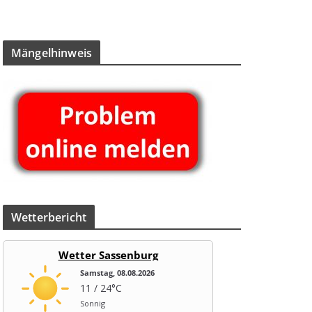
Män­gel­hin­weis
Wet­ter­be­richt
Wetter Sassenburg
Samstag, 08.08.2026
11 / 24°C
Sonnig