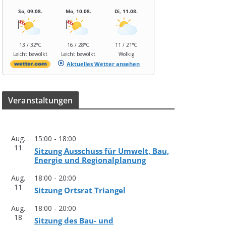
So, 09.08.
Mo, 10.08.
Di, 11.08.
13 / 32°C
16 / 28°C
11 / 21°C
Leicht bewölkt
Leicht bewölkt
Wolkig
Aktuelles Wetter ansehen
Ver­an­stal­tun­gen
Aug.
15:00
-
18:00
11
Sit­zung Aus­schuss für Umwelt, Bau,
Ener­gie und Regionalplanung
Aug.
18:00
-
20:00
11
Sit­zung Orts­rat Triangel
Aug.
18:00
-
20:00
18
Sit­zung des Bau- und