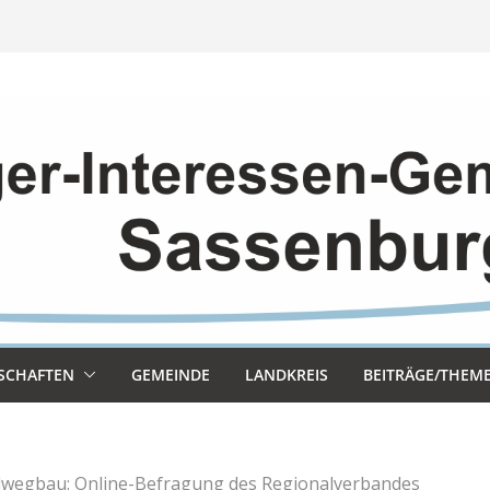
SCHAF­TEN
GEMEINDE
LAND­KREIS
BEITRÄGE/THEM
wegbau: Online-Befragung des Regionalverbandes