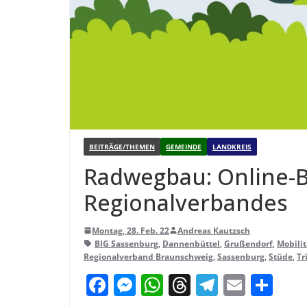
BEITRÄGE/THEMEN
GEMEINDE
LANDKREIS
Rad­weg­bau: Online-
Regionalverbandes
Montag, 28. Feb. 22
Andreas Kautzsch
BIG Sassenburg
,
Dannenbüttel
,
Grußendorf
,
Mobilit
Regionalverband Braunschweig
,
Sassenburg
,
Stüde
,
Tr
F
M
W
T
T
E
T
a
e
h
h
el
m
ei