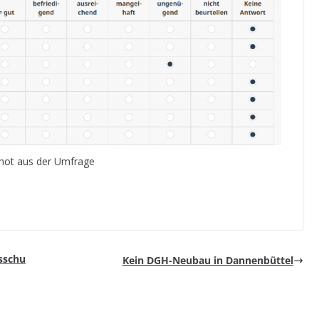
shot aus der Umfrage
usschu
Kein DGH-Neu­bau in Dannenbüttel