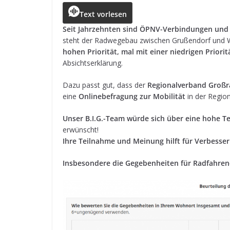
c
ss
a
r
e
ai
le
Text vorlesen
e
e
ts
e
g
l
n
Seit Jahr­zehn­ten sind ÖPNV-Ver­bin­dun­gen un
steht der Rad­we­ge­bau zwi­schen Gru­ßen­dorf und 
b
n
A
a
r
hohen Prio­ri­tät, mal mit einer nied­ri­gen Prio­ri­t
o
g
p
d
a
Absichtserklärung.
o
e
p
s
m
Dazu passt gut, dass der
Regio­nal­ver­band Groß
k
r
eine
Online­be­fra­gung zur Mobi­li­tät
in der Region
Unser B.I.G.-Team würde sich über eine hohe Te
erwünscht!
Ihre Teil­nahme und Mei­nung hilft für Verbesse
Ins­be­son­dere die Gege­ben­hei­ten für Rad­fah­