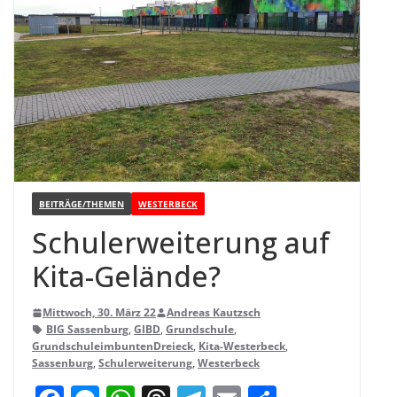
BEITRÄGE/THEMEN
WESTERBECK
Schul­erwei­te­rung auf
Kita-Gelände?
Mittwoch, 30. März 22
Andreas Kautzsch
BIG Sassenburg
,
GIBD
,
Grundschule
,
GrundschuleimbuntenDreieck
,
Kita-Westerbeck
,
Sassenburg
,
Schulerweiterung
,
Westerbeck