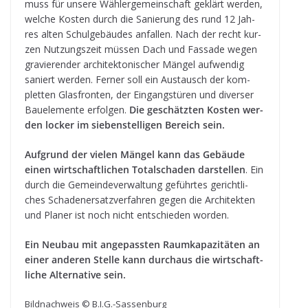
muss für unsere Wäh­ler­ge­mein­schaft geklärt wer­den,
wel­che Kos­ten durch die Sanie­rung des rund 12 Jah­
res alten Schul­ge­bäu­des anfal­len. Nach der recht kur­
zen Nut­zungs­zeit müs­sen Dach und Fas­sade wegen
gra­vie­ren­der archi­tek­to­ni­scher Män­gel auf­wen­dig
saniert wer­den. Fer­ner soll ein Aus­tausch der kom­
plet­ten Glas­fron­ten, der Ein­gangs­tü­ren und diver­ser
Bau­ele­mente erfol­gen.
Die geschätz­ten Kos­ten wer­
den locker im sie­ben­stel­li­gen Bereich sein.
Auf­grund der vie­len Män­gel kann das Gebäude
einen wirt­schaft­li­chen Total­scha­den dar­stel­len
. Ein
durch die Gemein­de­ver­wal­tung geführ­tes gericht­li­
ches Scha­den­er­satz­ver­fah­ren gegen die Archi­tek­ten
und Pla­ner ist noch nicht ent­schie­den worden.
Ein Neu­bau mit ange­pass­ten Raum­ka­pa­zi­tä­ten an
einer ande­ren Stelle kann durch­aus die wirt­schaft­
li­che Alter­na­tive sein.
Bild­nach­weis © B.I.G.-Sassenburg