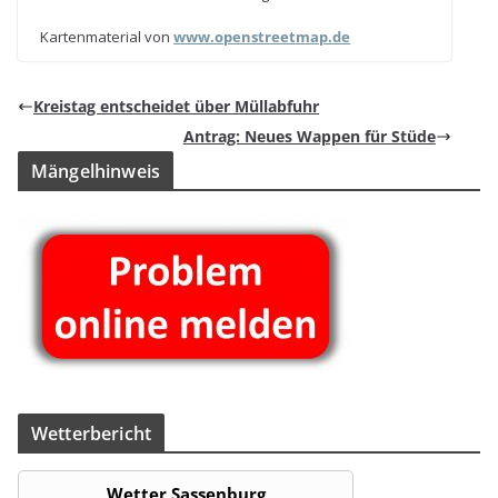
Kar­ten­ma­te­rial von
www​.open​street​map​.de
Kreis­tag ent­schei­det über Müllabfuhr
Antrag: Neues Wap­pen für Stüde
Män­gel­hin­weis
Wet­ter­be­richt
Wetter Sassenburg