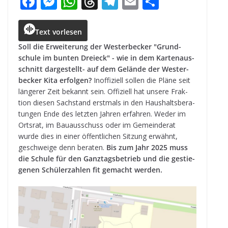
F
M
W
T
T
E
T
a
e
h
h
el
m
ei
c
ss
a
r
e
ai
le
Text vorlesen
e
e
ts
e
g
l
n
Soll die Erwei­te­rung der Wes­ter­be­cker "Grund­
schule im bun­ten Drei­eck" - wie in dem Kar­ten­aus­
b
n
A
a
r
schnitt dar­ge­stellt- auf dem Gelände der Wes­ter­
o
g
p
d
a
be­cker Kita erfol­gen?
Inof­fi­zi­ell sol­len die Pläne seit
län­ge­rer Zeit bekannt sein. Offi­zi­ell hat unsere Frak­
o
e
p
s
m
tion die­sen Sach­stand erst­mals in den Haus­halts­be­ra­
k
r
tun­gen Ende des letz­ten Jah­ren erfah­ren. Weder im
Orts­rat, im Bau­aus­schuss oder im Gemein­de­rat
wurde dies in einer öffent­li­chen Sit­zung erwähnt,
geschweige denn bera­ten.
Bis zum Jahr 2025 muss
die Schule für den Ganz­tags­be­trieb und die gestie­
ge­nen Schü­ler­zah­len fit gemacht werden.