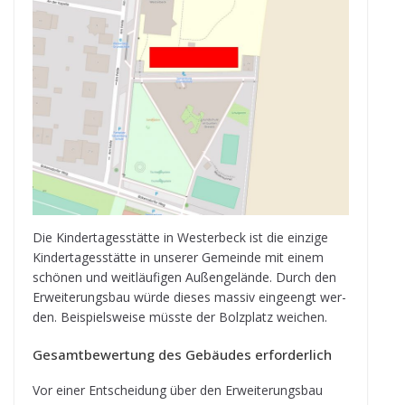
Die Kin­der­ta­ges­stätte in Wes­ter­beck ist die ein­zige
Kin­der­ta­ges­stätte in unse­rer Gemeinde mit einem
schö­nen und weit­läu­fi­gen Außen­ge­lände. Durch den
Erwei­te­rungs­bau würde die­ses mas­siv ein­ge­engt wer­
den. Bei­spiels­weise müsste der Bolz­platz weichen.
Gesamt­be­wer­tung des Gebäu­des erforderlich
Vor einer Ent­schei­dung über den Erwei­te­rungs­bau