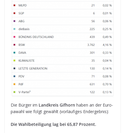
Die Bür­ger im
Land­kreis Gif­horn
haben an der Euro­
pa­wahl wie folgt gewählt (vor­läu­fi­ges Endergebnis):
Die Wahl­be­tei­li­gung lag bei 65,87 Prozent.