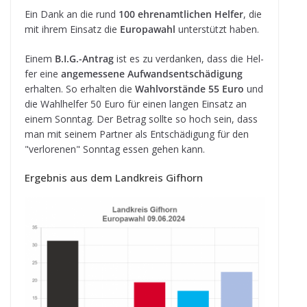
Ein Dank an die rund
100 ehren­amt­li­chen Hel­fer
, die
mit ihrem Ein­satz die
Euro­pa­wahl
unter­stützt haben.
Einem
B.I.G.-Antrag
ist es zu ver­dan­ken, dass die Hel­
fer eine
ange­mes­sene Auf­wands­ent­schä­di­gung
erhal­ten. So erhal­ten die
Wahl­vor­stände 55 Euro
und
die Wahl­hel­fer 50 Euro für einen lan­gen Ein­satz an
einem Sonn­tag. Der Betrag sollte so hoch sein, dass
man mit sei­nem Part­ner als Ent­schä­di­gung für den
"ver­lo­re­nen" Sonn­tag essen gehen kann.
Ergeb­nis aus dem Land­kreis Gifhorn