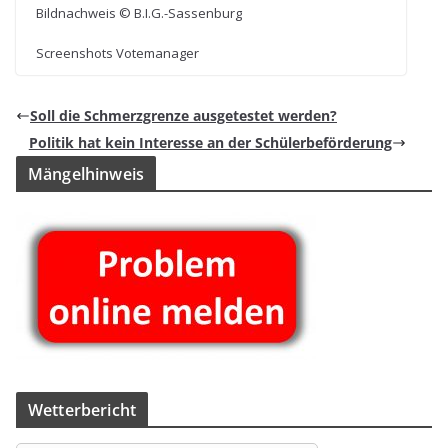
Bild­nach­weis © B.I.G.-Sassenburg
Screen­shots Votemanager
Soll die Schmerz­grenze aus­ge­tes­tet werden?
Poli­tik hat kein Inter­esse an der Schülerbeförderung
Män­gel­hin­weis
Wet­ter­be­richt