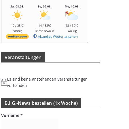
Sa, 08.08.
So, 09.08.
Mo, 10.08.
10 / 25°C
14 / 33°C
18 / 30°C
Sonnig
Leicht bewölkt
Wolkig
Aktuelles Wetter ansehen
Ver­an­stal­tun­gen
Es sind keine anstehenden Veranstaltungen
H
vorhanden.
i
n
B.I.G.-News bestel­len (1x Woche)
w
e
Vorname
*
i
s