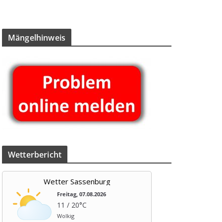
Män­gel­hin­weis
Wet­ter­be­richt
Wetter Sassenburg
Freitag, 07.08.2026
11 / 20°C
Wolkig