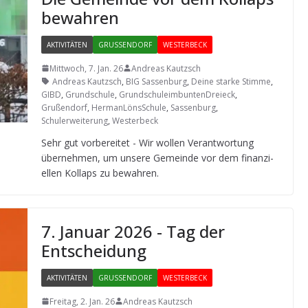
bewahren
AKTIVITÄTEN
GRUSSENDORF
WESTERBECK
Mittwoch, 7. Jan. 26
Andreas Kautzsch
Andreas Kautzsch
,
BIG Sassenburg
,
Deine starke Stimme
,
GIBD
,
Grundschule
,
GrundschuleimbuntenDreieck
,
Grußendorf
,
HermanLönsSchule
,
Sassenburg
,
Schulerweiterung
,
Westerbeck
Sehr gut vor­be­rei­tet - Wir wol­len Ver­ant­wor­tung
über­neh­men, um unsere Gemeinde vor dem finan­zi­
el­len Kol­laps zu bewahren.
7. Januar 2026 - Tag der
Entscheidung
AKTIVITÄTEN
GRUSSENDORF
WESTERBECK
Freitag, 2. Jan. 26
Andreas Kautzsch