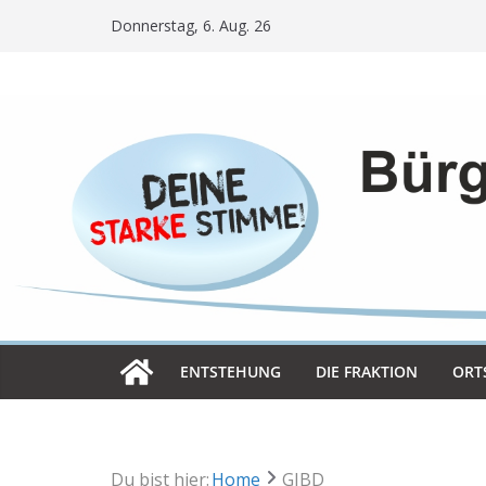
Skip
Donnerstag, 6. Aug. 26
to
content
ENT­STE­HUNG
DIE FRAK­TION
ORT­
Du bist hier:
Home
GIBD