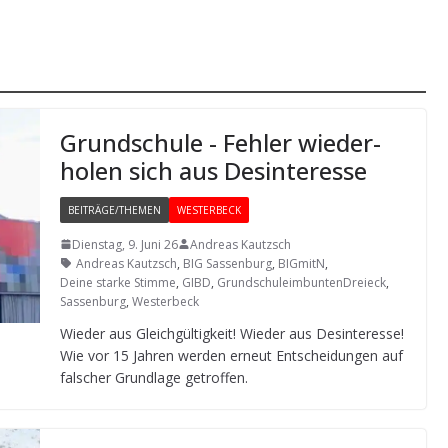
Grund­schule - Feh­ler wie­der­
ho­len sich aus Desinteresse
BEITRÄGE/THEMEN
WESTERBECK
Dienstag, 9. Juni 26
Andreas Kautzsch
Andreas Kautzsch
,
BIG Sassenburg
,
BIGmitN
,
Deine starke Stimme
,
GIBD
,
GrundschuleimbuntenDreieck
,
Sassenburg
,
Westerbeck
Wie­der aus Gleich­gül­tig­keit! Wie­der aus Des­in­ter­esse!
Wie vor 15 Jah­ren wer­den erneut Ent­schei­dun­gen auf
fal­scher Grund­lage getroffen.