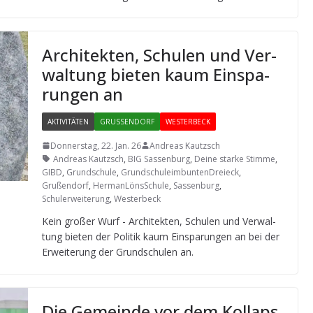
Archi­tek­ten, Schu­len und Ver­
wal­tung bie­ten kaum Ein­spa­
run­gen an
AKTIVITÄTEN
GRUSSENDORF
WESTERBECK
Donnerstag, 22. Jan. 26
Andreas Kautzsch
Andreas Kautzsch
,
BIG Sassenburg
,
Deine starke Stimme
,
GIBD
,
Grundschule
,
GrundschuleimbuntenDreieck
,
Grußendorf
,
HermanLönsSchule
,
Sassenburg
,
Schulerweiterung
,
Westerbeck
Kein gro­ßer Wurf - Archi­tek­ten, Schu­len und Ver­wal­
tung bie­ten der Poli­tik kaum Ein­spa­run­gen an bei der
Erwei­te­rung der Grund­schu­len an.
Die Gemeinde vor dem Kol­laps