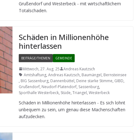
Gru­ßen­dorf und Wes­ter­beck - mit wirt­schaft­li­chem
Totalschaden.
Schä­den in Mil­lio­nen­höhe
hinterlassen
BEITRÄGE/THEMEN
GEMEINDE
Mittwoch, 27. Aug. 25
Andreas Kautzsch
Amtshaftung
,
Andreas Kautzsch
,
Baumängel
,
Bernsteinsee
,
BIG Sassenburg
,
Dannenbüttel
,
Deine starke Stimme
,
GIBD
,
Grußendorf
,
Neudorf-Platendorf
,
Sassenburg
,
Sporthalle Westerbeck
,
Stüde
,
Triangel
,
Westerbeck
Schä­den in Mil­lio­nen­höhe hin­ter­las­sen - Es sich lohnt
unbe­quem zu sein, um genau diese Machen­schaf­ten
aufzudecken.