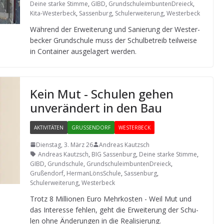
Deine starke Stimme
,
GIBD
,
GrundschuleimbuntenDreieck
,
Kita-Westerbeck
,
Sassenburg
,
Schulerweiterung
,
Westerbeck
Wäh­rend der Erwei­te­rung und Sanie­rung der Wes­ter­
be­cker Grund­schule muss der Schul­be­treib teil­weise
in Con­tai­ner aus­ge­la­gert werden.
Kein Mut - Schu­len gehen
unver­än­dert in den Bau
AKTIVITÄTEN
GRUSSENDORF
WESTERBECK
Dienstag, 3. März 26
Andreas Kautzsch
Andreas Kautzsch
,
BIG Sassenburg
,
Deine starke Stimme
,
GIBD
,
Grundschule
,
GrundschuleimbuntenDreieck
,
Grußendorf
,
HermanLönsSchule
,
Sassenburg
,
Schulerweiterung
,
Westerbeck
Trotz 8 Mil­lio­nen Euro Mehr­kos­ten - Weil Mut und
das Inter­esse feh­len, geht die Erwei­te­rung der Schu­
len ohne Ände­run­gen in die Realisierung.