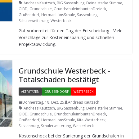
Andreas Kautzsch
,
BIG Sassenburg
,
Deine starke Stimme
,
GIBD
,
Grundschule
,
GrundschuleimbuntenDreieck
,
Grußendorf
,
HermanLönsSchule
,
Sassenburg
,
Schulerweiterung
,
Westerbeck
Gut vor­be­rei­tet für den Tag der Ent­schei­dung - Viele
Vor­schläge zur Kos­ten­ein­spa­rung und schnel­len
Projektabwicklung.
Grund­schule Wes­ter­beck -
Total­scha­den bestätigt
AKTIVITÄTEN
GRUSSENDORF
WESTERBECK
Donnerstag, 18. Dez. 25
Andreas Kautzsch
Andreas Kautzsch
,
BIG Sassenburg
,
Deine starke Stimme
,
GIBD
,
Grundschule
,
GrundschuleimbuntenDreieck
,
Grußendorf
,
HermanLönsSchule
,
Kita-Westerbeck
,
Sassenburg
,
Schulerweiterung
,
Westerbeck
Kos­ten­schock bei der Sanie­rung der Grund­schu­len in