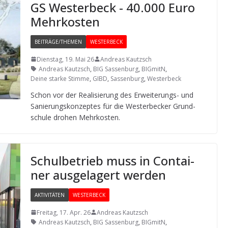
GS Wes­ter­beck - 40.000 Euro
Mehrkosten
BEITRÄGE/THEMEN
WESTERBECK
Dienstag, 19. Mai 26
Andreas Kautzsch
Andreas Kautzsch
,
BIG Sassenburg
,
BIGmitN
,
Deine starke Stimme
,
GIBD
,
Sassenburg
,
Westerbeck
Schon vor der Rea­li­sie­rung des Erwei­te­rungs- und
Sanie­rungs­kon­zep­tes für die Wes­ter­be­cker Grund­
schule dro­hen Mehrkosten.
Schul­be­trieb muss in Con­tai­
ner aus­ge­la­gert werden
AKTIVITÄTEN
WESTERBECK
Freitag, 17. Apr. 26
Andreas Kautzsch
Andreas Kautzsch
,
BIG Sassenburg
,
BIGmitN
,