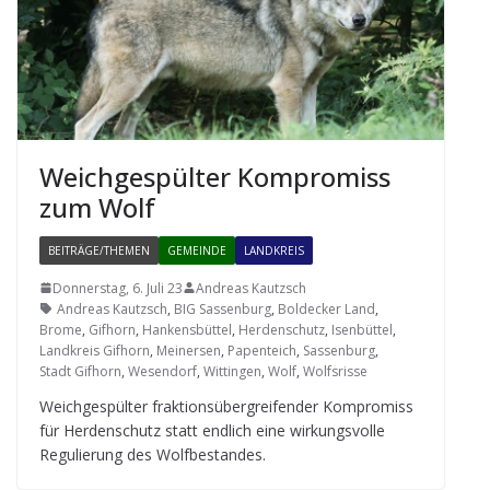
Weich­ge­spül­ter Kom­pro­miss
zum Wolf
BEITRÄGE/THEMEN
GEMEINDE
LANDKREIS
Donnerstag, 6. Juli 23
Andreas Kautzsch
Andreas Kautzsch
,
BIG Sassenburg
,
Boldecker Land
,
Brome
,
Gifhorn
,
Hankensbüttel
,
Herdenschutz
,
Isenbüttel
,
Landkreis Gifhorn
,
Meinersen
,
Papenteich
,
Sassenburg
,
Stadt Gifhorn
,
Wesendorf
,
Wittingen
,
Wolf
,
Wolfsrisse
Weich­ge­spül­ter frak­ti­ons­über­grei­fen­der Kom­pro­miss
für Her­den­schutz statt end­lich eine wir­kungs­volle
Regu­lie­rung des Wolfbestandes.