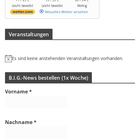
Leicht bewölkt
Leicht bewölkt
Wolkig
Aktuelles Wetter ansehen
Ver­an­stal­tun­gen
Es sind keine anstehenden Veranstaltungen vorhanden.
H
i
n
B.I.G.-News bestel­len (1x Woche)
w
e
Vorname
*
i
s
Nachname
*