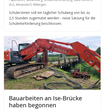
VLG
,
Wesendorf
,
Wittingen
Schüler:innen soll ein täg­li­cher Schul­weg von bis zu
2,5 Stun­den zuge­mu­tet wer­den - neue Sat­zung für die
Schü­ler­be­för­de­rung beschlossen.
Bau­ar­bei­ten an Ise-Brü­cke
haben begonnen