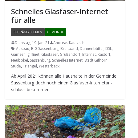
Schnel­les Glas­fa­ser-Inter­net
für alle
BEITRÄGE/THEMEN
GEMEINDE
Dienstag, 19. Jan. 21
Andreas Kautzsch
Ausbau
,
BIG Sassenburg
,
Breitband
,
Dannenbüttel
,
DSL
,
Gamsen
,
giffinet
,
Glasfaser
,
Grußendorf
,
Internet
,
Kästorf
,
Neubokel
,
Sassenburg
,
Schnelles Internet
,
Stadt Gifhorn
,
Stüde
,
Triangel
,
Westerbeck
Ab April 2021 kön­nen alle Haus­halte in der Gemeinde
Sas­sen­burg doch noch einen Glas­fa­ser-Inter­net­an­
schluss bekommen.