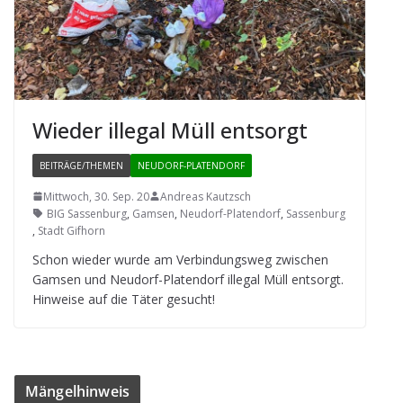
Wie­der ille­gal Müll entsorgt
BEITRÄGE/THEMEN
NEUDORF-PLATENDORF
Mittwoch, 30. Sep. 20
Andreas Kautzsch
BIG Sassenburg
,
Gamsen
,
Neudorf-Platendorf
,
Sassenburg
,
Stadt Gifhorn
Schon wie­der wurde am Ver­bin­dungs­weg zwi­schen
Gam­sen und Neu­dorf-Pla­ten­dorf ille­gal Müll ent­sorgt.
Hin­weise auf die Täter gesucht!
Män­gel­hin­weis