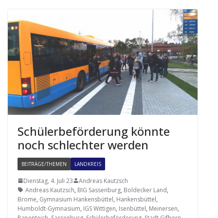
Schü­ler­be­för­de­rung könnte
noch schlech­ter werden
BEITRÄGE/THEMEN
LANDKREIS
Dienstag, 4. Juli 23
Andreas Kautzsch
Andreas Kautzsch
,
BIG Sassenburg
,
Boldecker Land
,
Brome
,
Gymnasium Hankensbüttel
,
Hankensbüttel
,
Humboldt-Gymnasium
,
IGS Wittigen
,
Isenbüttel
,
Meinersen
,
Papenteich
,
Sassenburg
,
Schülerbeförderung
,
Stadt Gifhorn
,