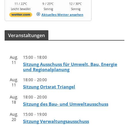
11 / 22°C
9 / 25°C
12 / 30°C
Leicht bewölkt
Sonnig
Sonnig
Aktuelles Wetter ansehen
Ver­an­stal­tun­gen
Aug.
15:00
-
18:00
11
Sit­zung Aus­schuss für Umwelt, Bau, Ener­gie
und Regionalplanung
Aug.
18:00
-
20:00
11
Sit­zung Orts­rat Triangel
Aug.
18:00
-
20:00
18
Sit­zung des Bau- und Umweltausschuss
Aug.
15:00
-
19:00
20
Sit­zung Verwaltungsausschuss