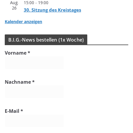
Aug.
15:00
-
19:00
26
30. Sit­zung des Kreistages
Kalender anzeigen
B.I.G.-News bestel­len (1x Woche)
Vorname
*
Nachname
*
E-Mail
*