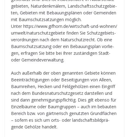
ge­bie­ten, Natur­denk­mä­lern, Land­schafts­schutz­ge­bie­
ten, Gebie­ten mit Bebau­ungs­plä­nen oder Gemein­den
mit Baum­schutz­sat­zun­gen mög­lich.
Unter https://​www​.gif​horn​.de/​w​i​r​t​s​c​h​a​f​t​-​u​n​d​-​w​o​h​n​e​n​/​
u​m​w​e​l​t​/​n​a​t​u​r​s​c​h​u​t​z​g​e​b​i​ete fin­den Sie Schutz­ge­biets­
ver­ord­nun­gen nach dem Natur­schutz­recht. Ob eine
Baum­schutz­sat­zung oder ein Bebau­ungs­plan vor­lie­
gen, erfra­gen Sie bitte bei Ihrer zustän­di­gen Stadt-
oder Gemeindeverwaltung.
Auch außer­halb der oben genann­ten Gebiete kön­nen
Beein­träch­ti­gun­gen oder Besei­ti­gun­gen von Alleen,
Baum­rei­hen, Hecken und Feld­ge­höl­zen einen Ein­griff
nach dem Bun­des­na­tur­schutz­ge­setz dar­stel­len und
sind dann geneh­mi­gungs­pflich­tig. Dies gilt ebenso für
Ein­zel­bäume oder Baum­grup­pen – auch im bebau­ten
Bereich bzw. von gärt­ne­risch genutz­ten Grund­flä­chen
– sofern es sich um orts- oder land­schafts­bild­prä­
gende Gehölze handelt.