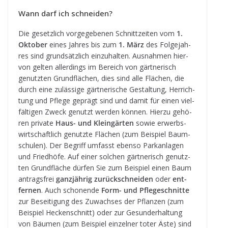
Wann darf ich schneiden?
Die gesetz­lich vor­ge­ge­be­nen Schnitt­zei­ten vom
1.
Okto­ber
eines Jah­res bis zum
1. März
des Fol­ge­jah­
res sind grund­sätz­lich ein­zu­hal­ten. Aus­nah­men hier­
von gel­ten aller­dings im Bereich von gärt­ne­risch
genutz­ten Grund­flä­chen, dies sind alle Flä­chen, die
durch eine zuläs­sige gärt­ne­ri­sche Gestal­tung, Her­rich­
tung und Pflege geprägt sind und damit für einen viel­
fäl­ti­gen Zweck genutzt wer­den kön­nen. Hierzu gehö­
ren pri­vate
Haus- und Klein­gär­ten
sowie erwerbs­
wirt­schaft­lich genutzte Flä­chen (zum Bei­spiel Baum­
schu­len). Der Begriff umfasst ebenso Park­an­la­gen
und Fried­höfe. Auf einer sol­chen gärt­ne­risch genutz­
ten Grund­flä­che dür­fen Sie zum Bei­spiel einen Baum
antrags­frei
ganz­jäh­rig zurück­schnei­den
oder
ent­
fer­nen
. Auch scho­nende
Form- und Pfle­ge­schnitte
zur Besei­ti­gung des Zuwach­ses der Pflan­zen (zum
Bei­spiel Hecken­schnitt) oder zur Gesund­erhal­tung
von Bäu­men (zum Bei­spiel ein­zel­ner toter Äste) sind