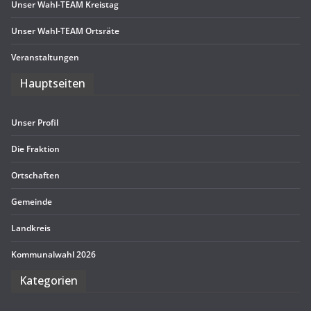
Unser Wahl-TEAM Kreistag
Unser Wahl-TEAM Ortsräte
Ver­an­stal­tun­gen
Haupt­sei­ten
Unser Pro­fil
Die Frak­tion
Ort­schaf­ten
Gemeinde
Land­kreis
Kom­mu­nal­wahl 2026
Kate­go­rien