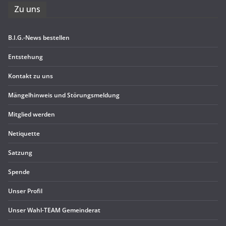
Zu uns
B.I.G.-News bestel­len
Ent­ste­hung
Kon­takt zu uns
Män­gel­hin­weis und Störungsmeldung
Mit­glied werden
Neti­quette
Sat­zung
Spende
Unser Pro­fil
Unser Wahl-TEAM Gemeinderat