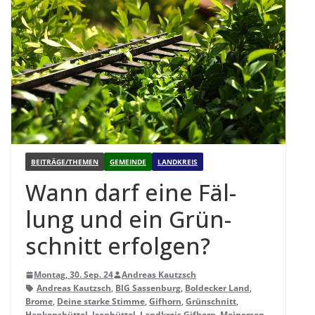
BEITRÄGE/THEMEN
GEMEINDE
LANDKREIS
Wann darf eine Fäl­
lung und ein Grün­
schnitt erfolgen?
Montag, 30. Sep. 24
Andreas Kautzsch
Andreas Kautzsch
,
BIG Sassenburg
,
Boldecker Land
,
Brome
,
Deine starke Stimme
,
Gifhorn
,
Grünschnitt
,
Hankensbüttel
,
Isenbüttel
,
Landkreis Gifhorn
,
Meinersen
,