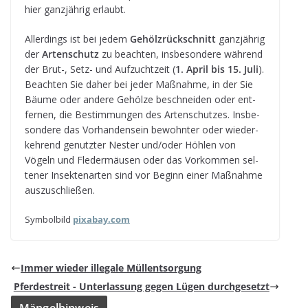
hier ganz­jäh­rig erlaubt.
Aller­dings ist bei jedem
Gehölz­rück­schnitt
ganz­jäh­rig
der
Arten­schutz
zu beach­ten, ins­be­son­dere wäh­rend
der Brut-, Setz- und Auf­zucht­zeit (
1. April bis 15. Juli
).
Beach­ten Sie daher bei jeder Maß­nahme, in der Sie
Bäume oder andere Gehölze beschnei­den oder ent­
fer­nen, die Bestim­mun­gen des Arten­schut­zes. Ins­be­
son­dere das Vor­han­den­sein bewohn­ter oder wie­der­
keh­rend genutz­ter Nes­ter und/oder Höh­len von
Vögeln und Fle­der­mäu­sen oder das Vor­kom­men sel­
te­ner Insek­ten­ar­ten sind vor Beginn einer Maß­nahme
auszuschließen.
Sym­bol­bild
pix​a​bay​.com
Immer wie­der ille­gale Müllentsorgung
Pfer­de­streit - Unter­las­sung gegen Lügen durchgesetzt
Män­gel­hin­weis