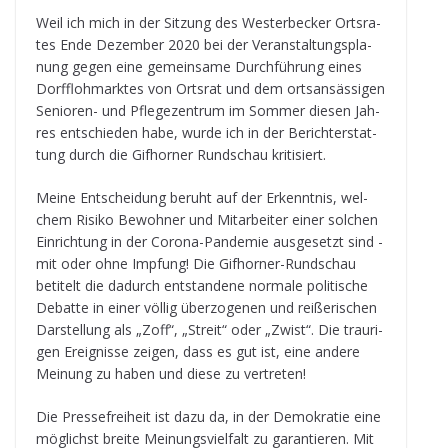
Weil ich mich in der Sit­zung des Wes­ter­be­cker Orts­ra­
tes Ende Dezem­ber 2020 bei der Ver­an­stal­tungs­pla­
nung gegen eine gemein­same Durch­füh­rung eines
Dorf­f­loh­mark­tes von Orts­rat und dem orts­an­säs­si­gen
Senio­ren- und Pfle­ge­zen­trum im Som­mer die­sen Jah­
res ent­schie­den habe, wurde ich in der Bericht­erstat­
tung durch die Gif­hor­ner Rund­schau kritisiert.
Meine Ent­schei­dung beruht auf der Erkennt­nis, wel­
chem Risiko Bewoh­ner und Mit­ar­bei­ter einer sol­chen
Ein­rich­tung in der Corona-Pan­de­mie aus­ge­setzt sind -
mit oder ohne Imp­fung! Die Gif­hor­ner-Rund­schau
beti­telt die dadurch ent­stan­dene nor­male poli­ti­sche
Debatte in einer völ­lig über­zo­ge­nen und rei­ße­ri­schen
Dar­stel­lung als „Zoff“, „Streit“ oder „Zwist“. Die trau­ri­
gen Ereig­nisse zei­gen, dass es gut ist, eine andere
Mei­nung zu haben und diese zu vertreten!
Die Pres­se­frei­heit ist dazu da, in der Demo­kra­tie eine
mög­lichst breite Mei­nungs­viel­falt zu garan­tie­ren. Mit