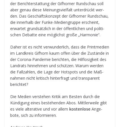
der Bericht­erstat­tung der Gif­hor­ner Rund­schau soll
aber genau diese Mei­nungs­viel­falt unter­drückt wer­
den. Das Geschäfts­kon­zept der Gif­hor­ner Rund­schau,
die inner­halb der Funke-Medi­en­gruppe erscheint,
erwar­tet grund­sätz­lich in der öffent­li­chen und poli­ti­
schen Debatte eine mög­lichst große „Har­mo­nie“.
Daher ist es nicht ver­wun­der­lich, dass die Print­me­dien
im Land­kreis Gif­horn kaum offen über die Zustände in
der Corona-Pan­de­mie berich­ten, die Hilf­lo­sig­keit des
Land­rats hin­neh­men und schüt­zen. Warum wer­den
die Fall­zah­len, die Lage der Hot­spots und die Maß­
nah­men nicht kri­tisch hin­ter­fragt und trans­pa­rent
berichtet?
Die Medien ver­ste­hen Kri­tik am Bes­ten durch die
Kün­di­gung eines bestehen­den Abos. Mitt­ler­weile gibt
es viele altera­tive und vor allem
kos­ten­lose
Ange­
bote, sich zu informieren.