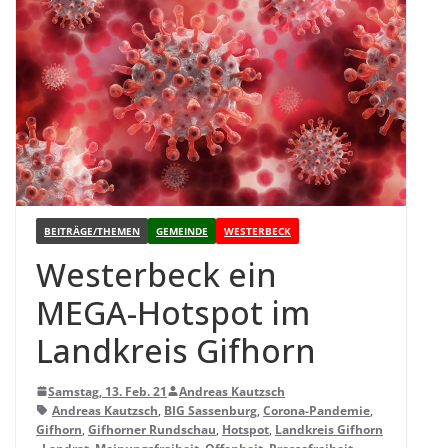
BEITRÄGE/THEMEN
GEMEINDE
WESTERBECK
Wes­ter­beck ein
MEGA-Hot­spot im
Land­kreis Gifhorn
Samstag, 13. Feb. 21
Andreas Kautzsch
Andreas Kautzsch
,
BIG Sassenburg
,
Corona-Pandemie
,
Gifhorn
,
Gifhorner Rundschau
,
Hotspot
,
Landkreis Gifhorn