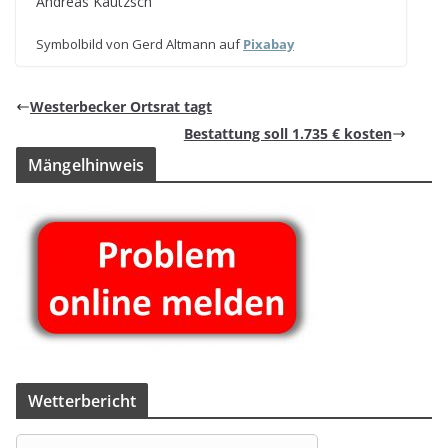
Andreas Kau­t­zsch
Sym­bol­bild von Gerd Alt­mann auf
Pix­a­bay
Wes­ter­be­cker Orts­rat tagt
Bestat­tung soll 1.735 € kosten
Män­gel­hin­weis
Wet­ter­be­richt