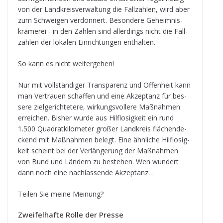
von der Land­kreis­ver­wal­tung die Fall­zah­len, wird aber
zum Schwei­gen ver­don­nert. Beson­dere Geheim­nis­
krä­me­rei - in den Zah­len sind aller­dings nicht die Fall­
zah­len der loka­len Ein­rich­tun­gen enthalten.
So kann es nicht weitergehen!
Nur mit voll­stän­di­ger Trans­pa­renz und Offen­heit kann
man Ver­trauen schaf­fen und eine Akzep­tanz für bes­
sere ziel­ge­rich­te­tere, wir­kungs­vol­lere Maß­nah­men
errei­chen. Bis­her wurde aus Hilf­lo­sig­keit ein rund
1.500 Qua­drat­ki­lo­me­ter gro­ßer Land­kreis flä­chen­de­
ckend mit Maß­nah­men belegt. Eine ähn­li­che Hilf­lo­sig­
keit scheint bei der Ver­län­ge­rung der Maß­nah­men
von Bund und Län­dern zu bestehen. Wen wun­dert
dann noch eine nach­las­sende Akzeptanz…
Tei­len Sie meine Meinung?
Zwei­fel­hafte Rolle der Presse