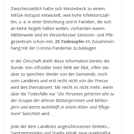
Zwi­schen­zeit­lich hatte sich Wes­ter­beck zu einem
MEGA-Hot­spot ent­wi­ckelt, weil hohe Infek­ti­ons­zah­
len, u. a. in einer Ein­rich­tung und in Fami­lien, die sich
an keine Regeln hal­ten wol­len, vor­han­den waren.
Mitt­ler­weile sind im Wes­ter­be­cker Senio­ren- und Pfle­
ge­zen­trum schon min.
25 Todes­op­fer
im Zusam­men­
hang mit der Corona-Pan­de­mie zu beklagen.
In der Ort­schaft dreht diese Infor­ma­tion bereits die
Runde. Von offi­zi­el­ler Seite fehlt der Mut, offen dar­
über zu spre­chen. Weder von der Gemeinde, noch
vom Land­kreis und erst recht nicht von der Presse
wird dies the­ma­ti­siert. Mir reicht es nicht mehr, wenn
über die Todes­fälle nur "
Die Per­so­nen gehör­ten alle zu
der Gruppe der älte­ren Mit­bür­ge­rin­nen und Mit­bür­
gern und waren wohn­haft in einem Alten- und Pfle­ge­
heim
" berich­tet wird.
Jede der dem Land­kreis ange­schlos­se­nen Ein­heits-,
Samt­ge­mein­den und Städte erhält zwar regel­mä­ßig