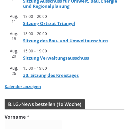
Sit­zung Aus­schuss für Umwelt, Bau, Ener­gie
und Regionalplanung
Aug.
18:00
-
20:00
11
Sit­zung Orts­rat Triangel
Aug.
18:00
-
20:00
18
Sit­zung des Bau- und Umweltausschuss
Aug.
15:00
-
19:00
20
Sit­zung Verwaltungsausschuss
Aug.
15:00
-
19:00
26
30. Sit­zung des Kreistages
Kalender anzeigen
B.I.G.-News bestel­len (1x Woche)
Vorname
*