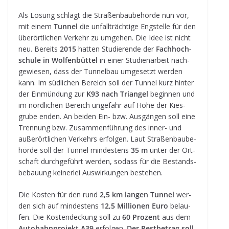
Als Lösung schlägt die Stra­ßen­bau­be­hörde nun vor,
mit einem
Tun­nel
die unfall­träch­tige Eng­stelle für den
über­ört­li­chen Ver­kehr zu umge­hen. Die Idee ist nicht
neu. Bereits
2015
hat­ten Stu­die­rende der
Fach­hoch­
schule in Wol­fen­büt­tel
in einer Stu­di­en­ar­beit nach­
ge­wie­sen, dass der Tun­nel­bau umge­setzt wer­den
kann. Im süd­li­chen Bereich soll der Tun­nel kurz hin­ter
der Ein­mün­dung zur
K93 nach Tri­an­gel
begin­nen und
im nörd­li­chen Bereich unge­fähr auf Höhe der Kies­
grube enden. An bei­den Ein- bzw. Aus­gän­gen soll eine
Tren­nung bzw. Zusam­men­füh­rung des inner- und
außer­ört­li­chen Ver­kehrs erfol­gen. Laut Stra­ßen­bau­be­
hörde soll der Tun­nel min­des­tens
35 m
unter der Ort­
schaft durch­ge­führt wer­den, sodass für die Bestands­
be­bau­ung kei­ner­lei Aus­wir­kun­gen bestehen.
Die Kos­ten für den rund
2,5 km lan­gen Tun­nel
wer­
den sich auf min­des­tens
12,5 Mil­lio­nen Euro
belau­
fen. Die Kos­ten­de­ckung soll zu
60 Pro­zent
aus dem
Auto­bahn­pro­jekt A39
erfol­gen.
Der Rest­be­trag soll