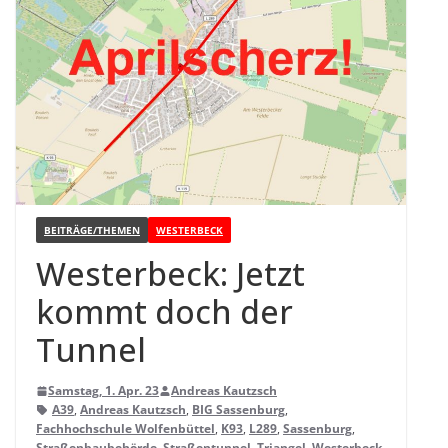
BEITRÄGE/THEMEN
WESTERBECK
Wes­ter­beck: Jetzt
kommt doch der
Tunnel
Samstag, 1. Apr. 23
Andreas Kautzsch
A39
,
Andreas Kautzsch
,
BIG Sassenburg
,
Fachhochschule Wolfenbüttel
,
K93
,
L289
,
Sassenburg
,
Straßenbaubehörde
,
Straßentunnel
,
Triangel
,
Westerbeck