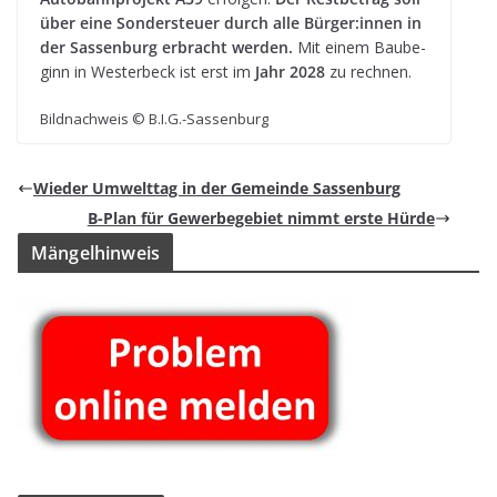
über eine Son­der­steuer durch alle Bürger:innen in
der Sas­sen­burg erbracht wer­den.
Mit einem Bau­be­
ginn in Wes­ter­beck ist erst im
Jahr 2028
zu rechnen.
Bild­nach­weis © B.I.G.-Sassenburg
Wie­der Umwelt­tag in der Gemeinde Sassenburg
B-Plan für Gewer­be­ge­biet nimmt erste Hürde
Män­gel­hin­weis