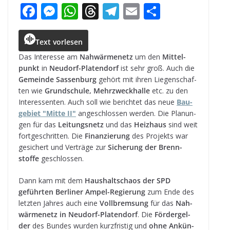
F
M
W
T
T
E
T
a
e
h
h
el
m
ei
c
ss
a
r
e
ai
le
Text vorlesen
e
e
ts
e
g
l
n
Das Inter­esse am
Nah­wär­me­netz
um den
Mit­tel­
punkt
in
Neu­dorf-Pla­ten­dorf
ist sehr groß. Auch die
b
n
A
a
r
Gemeinde Sas­sen­burg
gehört mit ihren Lie­gen­schaf­
o
g
p
d
a
ten wie
Grund­schule, Mehr­zweck­halle
etc. zu den
Inter­es­sen­ten. Auch soll wie berich­tet das neue
Bau­
o
e
p
s
m
ge­biet "Mitte II"
ange­schlos­sen wer­den. Die Pla­nun­
k
r
gen für das
Lei­tungs­netz
und das
Heiz­haus
sind weit
fort­ge­schrit­ten. Die
Finan­zie­rung
des Pro­jekts war
gesi­chert und Ver­träge zur
Siche­rung der Brenn­
stoffe
geschlossen.
Dann kam mit dem
Haus­halts­chaos der SPD
geführ­ten Ber­li­ner Ampel-Regie­rung
zum Ende des
letz­ten Jah­res auch eine
Voll­brem­sung
für das
Nah­
wär­me­netz in Neu­dorf-Pla­ten­dorf
. Die
För­der­gel­
der
des Bun­des wur­den kurz­fris­tig und
ohne Ankün­