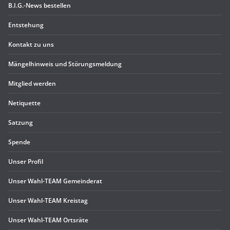
B.I.G.-News bestel­len
Ent­ste­hung
Kon­takt zu uns
Män­gel­hin­weis und Störungsmeldung
Mit­glied werden
Neti­quette
Sat­zung
Spende
Unser Pro­fil
Unser Wahl-TEAM Gemeinderat
Unser Wahl-TEAM Kreistag
Unser Wahl-TEAM Ortsräte