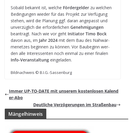
Sobald bekannt ist, wel­che
För­der­gel­der
zu wel­chen
Bedin­gun­gen wie­der für das Pro­jekt zur Ver­fü­gung
ste­hen, wird die Pla­nung ggf. daran ange­passt und
unver­züg­lich die erfor­der­li­chen
Geneh­mi­gun­gen
bean­tragt. Nach wie vor geht
Initia­tor Timo Bock
davon aus, im
Jahr 2024
mit dem Bau des Nah­wär­
me­net­zes begin­nen zu kön­nen. Vor Bau­be­ginn wer­
den alle Inter­es­sen­ten noch ein­mal zu einer fina­len
Info-Ver­an­stal­tung
eingeladen.
Bild­nach­weis © B.I.G.-Sassenburg
Immer UP-TO-DATE mit unse­rem kos­ten­lo­sen Kalend
er-Abo
Deut­li­che Ver­zö­ge­run­gen im Straßenbau
Män­gel­hin­weis