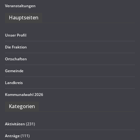
Ver­an­stal­tun­gen
Haupt­sei­ten
Unser Pro­fil
Die Frak­tion
Ort­schaf­ten
Gemeinde
Land­kreis
Kom­mu­nal­wahl 2026
Kate­go­rien
Aktivitäten
(231)
Anträge
(111)