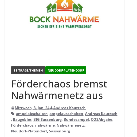
BEITRÄGE/THEMEN
NEUDORF-PLATENDORF
För­der­chaos bremst
Nah­wär­me­netz aus
Mittwoch, 3. Jan. 24
Andreas Kautzsch
ampelabschalten
,
ampelausschalten
,
Andreas Kautzsch
,
Baugebiet
,
BIG Sassenburg
,
Bundesampel
,
CO2Abgabe
,
Förderchaos
,
nahwärme
,
Nahwärmenetz
,
Neudorf-Platendorf
,
Sassenburg