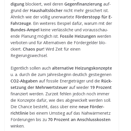
di­gung
blo­ckiert, weil deren
Gegen­fi­nan­zie­rung
auf­
grund der
Haus­halts­lö­cher
nicht mehr gesi­chert ist.
Ähn­lich wie der völ­lig uner­war­tete
För­der­stopp für E-
Fahr­zeuge
. Ein wei­te­res Bespiel dafür, warum mit der
Bun­des-Ampel
keine ver­läss­li­che und vor­aus­schau­
ende Pla­nung mög­lich ist.
Fos­sile Hei­zun­gen
wer­den
ver­bo­ten und für Alter­na­ti­ven die För­der­gel­der blo­
ckiert.
Chaos pur!
Wird Zeit für einen
Regierungswechsel.
Eigent­lich sol­len auch
alter­na­tive Hei­zungs­kon­zepte
u. a. durch die zum Jah­res­be­ginn deut­lich gestie­ge­nen
CO2-Abga­ben
auf fos­sile Ener­gie­trä­ger und die
Rück­
set­zung der Mehr­wert­steuer
auf wie­der
19 Pro­zent
finan­ziert wer­den. Zur­zeit feh­len jedoch noch immer
die Kon­zepte dafür, wie dies abge­wi­ckelt wer­den soll.
Die Chance besteht, dass über eine
neue För­der­
richt­li­nie
bei einem Umstieg auf das Nah­wär­me­netz
För­de­run­gen bis zu
70 Pro­zent an Anschluss­kos­ten
winken.