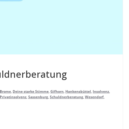
huldnerberatung
Brome
,
Deine starke Stimme
,
Gifhorn
,
Hankensbüttel
,
Insolvenz
,
Privatinsolvenz
,
Sassenburg
,
Schuldnerberatung
,
Wesendorf
,