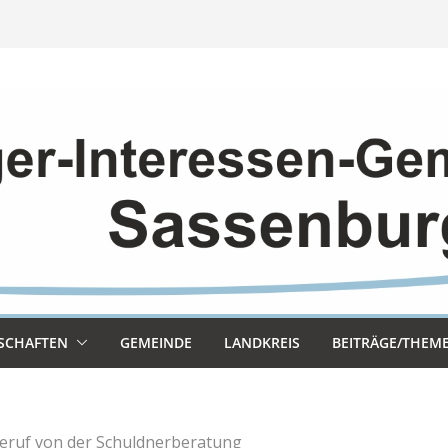
SCHAF­TEN
GEMEINDE
LAND­KREIS
BEITRÄGE/THEM
feruf von der Schuldnerberatung