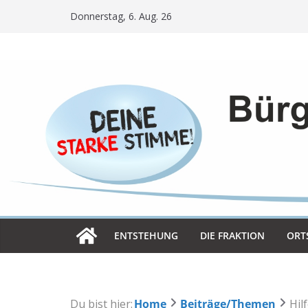
Skip
Donnerstag, 6. Aug. 26
to
content
ENT­STE­HUNG
DIE FRAK­TION
ORT­
Du bist hier:
Home
Beiträge/Themen
Hil