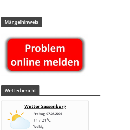
Män­gel­hin­weis
Wet­ter­be­richt
Wetter Sassenburg
Freitag, 07.08.2026
11 / 21°C
Wolkig