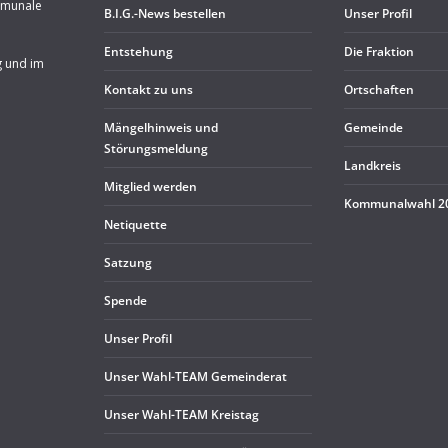
mmunale
B.I.G.-News bestel­len
Unser Pro­fil
Ent­ste­hung
Die Frak­tion
g und im
Kon­takt zu uns
Ort­schaf­ten
Män­gel­hin­weis und
Gemeinde
Störungsmeldung
Land­kreis
Mit­glied werden
Kom­mu­nal­wahl 
Neti­quette
Sat­zung
Spende
Unser Pro­fil
Unser Wahl-TEAM Gemeinderat
Unser Wahl-TEAM Kreistag