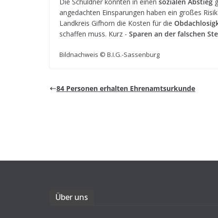
Die Schuld­ner könn­ten in einen
sozia­len Abstieg
g
ange­dach­ten Ein­spa­run­gen haben ein gro­ßes Risi­k
Land­kreis Gif­horn die Kos­ten für die
Obdach­lo­sig­
schaf­fen muss. Kurz -
Spa­ren an der fal­schen Ste
Bild­nach­weis © B.I.G.-Sassenburg
84 Per­so­nen erhal­ten Ehrenamtsurkunde
Über uns