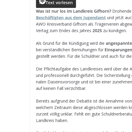
c
ss
a
r
e
ai
le
Text vorlesen
e
e
ts
e
g
l
n
Was ist nur los im Land­kreis Gif­horn?
Dro­hend
Beschäf­tig­ten aus dem Jugend­amt
und jetzt au
b
n
A
a
r
AWO Kreis­ver­band Gif­horn als Trä­ger­ver­ein abge­w
o
g
p
d
a
Ver­tag zum Endes des Jah­res
2025
zu kündigen.
o
e
p
s
m
Als Grund für die Kün­di­gung wird die
ange­spannte 
k
r
bei ver­ständ­li­chen Bemü­hun­gen für
Ein­spa­run­ge
ge­stellt wer­den. Für die Schuld­ner und auch für die
Die Pflicht­auf­gabe des Land­krei­ses wird über di
und pro­fes­sio­nell durch­ge­führt. Die Sicher­stel­lung 
na­len Daseins­vor­sorge und ist bei einer zuneh­me
auf kei­nen Fall verzichtbar.
Bereits auf­grund der Debatte ist die Annahme vo
wel­chem Zeit­raum diese abge­schlos­sen wer­den k
zur­zeit völ­lig unklar. Fehlt ein gute Schuld­ner­be­ra
Land­kreis haben.