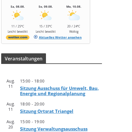
Sa, 08.08.
So, 09.08.
Mo, 10.08.
11 / 25°C
15 / 33°C
20 / 24°C
Leicht bewölkt
Leicht bewölkt
Wolkig
Aktuelles Wetter ansehen
Ver­an­stal­tun­gen
Aug.
15:00
-
18:00
11
Sit­zung Aus­schuss für Umwelt, Bau,
Ener­gie und Regionalplanung
Aug.
18:00
-
20:00
11
Sit­zung Orts­rat Triangel
Aug.
15:00
-
19:00
20
Sit­zung Verwaltungsausschuss