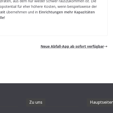
era­ten, aus dem nur wie­der schwer raus­zu­kom­men ist. Die
o­po­ten­tial für eher höhere Kos­ten, wenn bei­spiels­weise der
keit
über­neh­men und in
Ein­rich­tun­gen mehr Kapa­zi­tä­ten
lle!
Neue Abfall-App ab sofort verfügbar
Zu uns
Haupt­sei­te