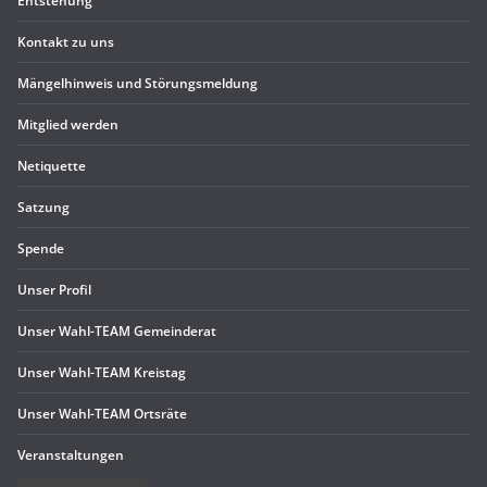
Ent­ste­hung
Kon­takt zu uns
Män­gel­hin­weis und Störungsmeldung
Mit­glied werden
Neti­quette
Sat­zung
Spende
Unser Pro­fil
Unser Wahl-TEAM Gemeinderat
Unser Wahl-TEAM Kreistag
Unser Wahl-TEAM Ortsräte
Ver­an­stal­tun­gen