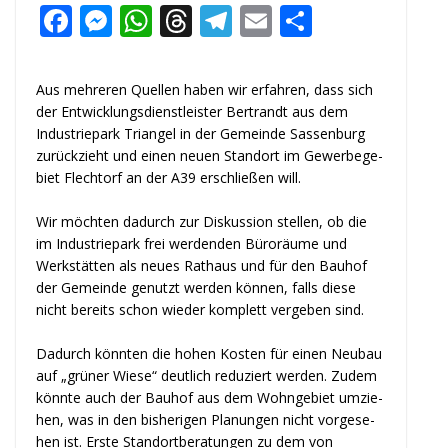
F
M
W
T
T
E
T
a
e
h
h
el
m
ei
c
ss
a
r
e
ai
le
Aus meh­re­ren Quel­len haben wir erfah­ren, dass sich
e
e
ts
e
g
l
n
der Ent­wick­lungs­dienst­leis­ter Bert­randt
aus dem
Indus­trie­park Tri­an­gel in der Gemeinde Sas­sen­burg
b
n
A
a
r
zurück­zieht und einen
neuen Stand­ort im Gewer­be­ge­
o
g
p
d
a
biet Flech­torf an der A39 erschlie­ßen will.
o
e
p
s
m
Wir möch­ten dadurch zur Dis­kus­sion stel­len, ob die
k
r
im Indus­trie­park frei wer­den­den Büro
räume und
Werk­stät­ten als neues Rat­haus und für den Bau­hof
der Gemeinde genutzt wer­den
kön­nen, falls diese
nicht bereits schon wie­der kom­plett ver­ge­ben sind.
Dadurch könn­ten die hohen Kos­ten für einen Neu­bau
auf „grü­ner Wiese“ deut­lich
redu­ziert wer­den. Zudem
könnte auch der Bau­hof aus dem Wohn­ge­biet umzie­
hen, was in
den bis­he­ri­gen Pla­nun­gen nicht vor­ge­se­
hen ist. Erste Stand­ort­be­ra­tun­gen zu dem von