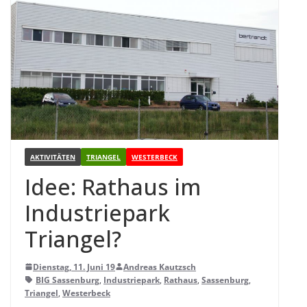
AKTIVITÄTEN
TRIANGEL
WESTERBECK
Idee: Rat­haus im
Indus­trie­park
Triangel?
Dienstag, 11. Juni 19
Andreas Kautzsch
BIG Sassenburg
,
Industriepark
,
Rathaus
,
Sassenburg
,
Triangel
,
Westerbeck