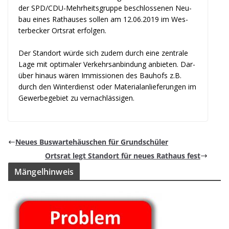
der
SPD/CDU-Mehr­heits­gruppe beschlos­se­nen Neu­
bau eines Rat­hau­ses sol­len am 12.06.2019
im Wes­
ter­be­cker Orts­rat erfolgen.
Der Stand­ort würde sich zudem durch eine zen­trale
Lage mit opti­ma­ler Ver­kehrs­an­bin­dung
anbie­ten. Dar­
über hin­aus wären Immis­sio­nen des Bau­hofs z.B.
durch den Win­ter­dienst oder
Mate­ri­al­an­lie­fe­run­gen im
Gewer­be­ge­biet zu vernachlässigen.
Neues Bus­war­te­häus­chen für Grundschüler
Orts­rat legt Stand­ort für neues Rat­haus fest
Män­gel­hin­weis