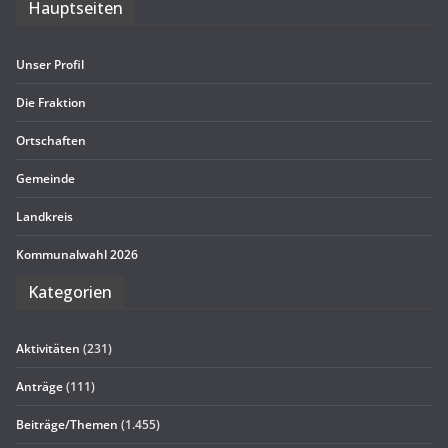
Haupt­sei­ten
Unser Pro­fil
Die Frak­tion
Ort­schaf­ten
Gemeinde
Land­kreis
Kom­mu­nal­wahl 2026
Kate­go­rien
Aktivitäten
(231)
Anträge
(111)
Beiträge/Themen
(1.455)