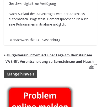
Geschwin­dig­keit zur Verfügung.
Nach Aus­lauf des Alt­ver­tra­ges wird der Anschluss
auto­ma­tisch umge­stellt. Dem­entspre­chend ist auch
eine Ruf­num­mern­mit­nahme möglich.
Bild­nach­weis: ©B.I.G.-Sassenburg
Bür­ger­ver­ein infor­miert über Lage am Bernsteinsee
VA trifft Vor­ent­schei­dung zu Bern­stein­see und Haush
alt
Män­gel­hin­weis