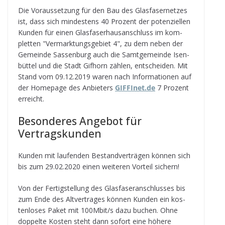
Die Vor­aus­set­zung für den Bau des Glas­fa­ser­net­zes
ist, dass sich min­des­tens 40 Pro­zent der poten­zi­el­len
Kun­den für einen Glas­fa­ser­haus­an­schluss im kom­
plet­ten "Ver­mark­tungs­ge­biet 4", zu dem neben der
Gemeinde Sas­sen­burg auch die Samt­ge­meinde Isen­
büt­tel und die Stadt Gif­horn zäh­len, ent­schei­den. Mit
Stand vom 09.12.2019 waren nach Infor­ma­tio­nen auf
der Home­page des Anbie­ters
GIF​FInet​.de
7 Pro­zent
erreicht.
Beson­de­res Ange­bot für
Vertragskunden
Kun­den mit lau­fen­den Bestand­ver­trä­gen kön­nen sich
bis zum 29.02.2020 einen wei­te­ren Vor­teil sichern!
Von der Fer­tig­stel­lung des Glas­fa­ser­an­schlus­ses bis
zum Ende des Alt­ver­tra­ges kön­nen Kun­den ein kos­
ten­lo­ses Paket mit 100Mbit/s dazu buchen. Ohne
dop­pelte Kos­ten steht dann sofort eine höhere