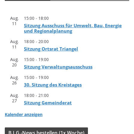
Aug.
15:00
-
18:00
11
Sit­zung Aus­schuss für Umwelt, Bau, Ener­gie
und Regionalplanung
Aug.
18:00
-
20:00
11
Sit­zung Orts­rat Triangel
Aug.
15:00
-
19:00
20
Sit­zung Verwaltungsausschuss
Aug.
15:00
-
19:00
26
30. Sit­zung des Kreistages
Aug.
18:00
-
21:00
27
Sit­zung Gemeinderat
Kalender anzeigen
B.I.G.-News bestel­len (1x Woche)