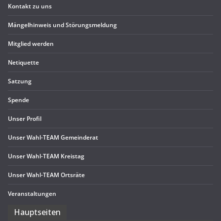
Kon­takt zu uns
Män­gel­hin­weis und Störungsmeldung
Mit­glied werden
Neti­quette
Sat­zung
Spende
Unser Pro­fil
Unser Wahl-TEAM Gemeinderat
Unser Wahl-TEAM Kreistag
Unser Wahl-TEAM Ortsräte
Ver­an­stal­tun­gen
Haupt­sei­ten