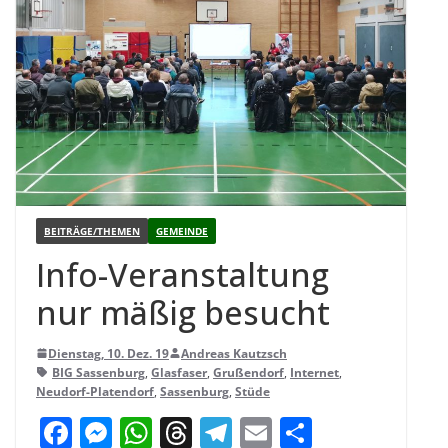
BEITRÄGE/THEMEN
GEMEINDE
Info-Ver­an­stal­tung
nur mäßig besucht
Dienstag, 10. Dez. 19
Andreas Kautzsch
BIG Sassenburg
,
Glasfaser
,
Grußendorf
,
Internet
,
Neudorf-Platendorf
,
Sassenburg
,
Stüde
F
M
W
T
T
E
T