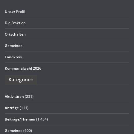
Unser Pro­fil
Die Frak­tion
Ort­schaf­ten
Gemeinde
Land­kreis
Kom­mu­nal­wahl 2026
Kate­go­rien
Aktivitäten
(231)
Anträge
(111)
Beiträge/Themen
(1.454)
Gemeinde
(600)