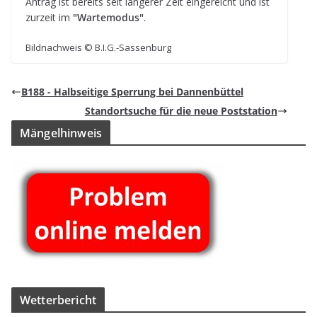
Antrag ist bereits seit län­ge­rer Zeit ein­ge­reicht und ist
zur­zeit im
"War­te­mo­dus"
.
Bild­nach­weis © B.I.G.-Sassenburg
B188 - Halb­sei­tige Sper­rung bei Dannenbüttel
Stand­ort­su­che für die neue Poststation
Män­gel­hin­weis
Wet­ter­be­richt