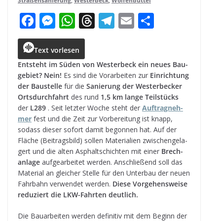
Straßensanierung
,
Westerbeck
,
Wolfenbüttel
F
M
W
T
T
E
T
a
e
h
h
el
m
ei
c
ss
a
r
e
ai
le
Text vorlesen
e
e
ts
e
g
l
n
Ent­steht im Süden von Wes­ter­beck ein neues Bau­
ge­biet? Nein!
Es sind die Vor­ar­bei­ten zur
Ein­rich­tung
b
n
A
a
r
der Bau­stelle
für die
Sanie­rung der Wes­ter­be­cker
o
g
p
d
a
Orts­durch­fahrt
des rund
1,5 km lange Teil­stücks
der
L289
. Seit letz­ter Woche steht der
Auf­trag­neh­
o
e
p
s
m
mer
fest und die Zeit zur Vor­be­rei­tung ist knapp,
k
r
sodass die­ser sofort damit begon­nen hat. Auf der
Flä­che (Bei­trags­bild) sol­len Mate­ria­lien zwi­schen­ge­la­
gert und die alten Asphalt­schich­ten mit einer
Brech­
an­lage
auf­ge­ar­bei­tet wer­den. Anschlie­ßend soll das
Mate­rial an glei­cher Stelle für den Unter­bau der neuen
Fahr­bahn ver­wen­det wer­den.
Diese Vor­ge­hens­weise
redu­ziert die LKW-Fahr­ten deutlich.
Die Bau­ar­bei­ten wer­den defi­ni­tiv mit dem Beginn der