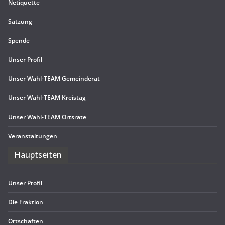
Neti­quette
Sat­zung
Spende
Unser Pro­fil
Unser Wahl-TEAM Gemeinderat
Unser Wahl-TEAM Kreistag
Unser Wahl-TEAM Ortsräte
Ver­an­stal­tun­gen
Haupt­sei­ten
Unser Pro­fil
Die Frak­tion
Ort­schaf­ten