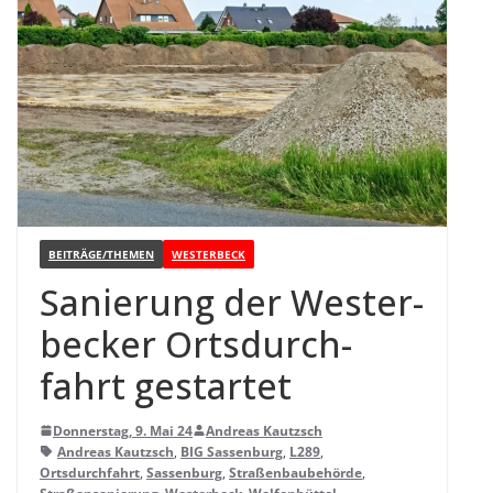
BEITRÄGE/THEMEN
WESTERBECK
Sanie­rung der Wes­ter­
be­cker Orts­durch­
fahrt gestartet
Donnerstag, 9. Mai 24
Andreas Kautzsch
Andreas Kautzsch
,
BIG Sassenburg
,
L289
,
Ortsdurchfahrt
,
Sassenburg
,
Straßenbaubehörde
,