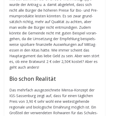
wurde der Antrag u. a. damit abge­lehnt, dass sich
nicht alle Bür­ger die höhe­ren Preise für Bio- und Pre­
mi­um­pro­dukte leis­ten könn­ten. Es sei zwar grund­
sätz­lich rich­tig, mehr auf Qua­li­tät zu ach­ten, aber
man wolle die Bür­ger nicht ent­mün­di­gen. Zudem
könnte die Gemeinde nicht mit guten Bei­spiel vor­an­
ge­hen, da die Umset­zung der Emp­feh­lung bei­spiels­
weise spür­bare finan­zi­elle Aus­wir­kun­gen auf Mit­tag­
essen in den Kitas hätte. Wie immer scheint das
Haupt­ar­gu­ment das liebe Geld zu sein. Aber wen stört
es, ob eine Brat­wurst 2 € oder 2,50€ kos­tet? Aber es
geht auch anders!
Bio schon Realität
Das mehr­fach aus­ge­zeich­nete Mensa-Kon­zept der
IGS-Sas­sen­burg zeigt auf, dass für einen täg­li­chen
Preis von 3,90 € sehr wohl eine wei­test­ge­hende
regio­nale und bio­lo­gi­sche Ernäh­rung mög­lich ist. Ein
Groß­teil der ver­wen­de­ten Roh­wa­ren für das Schu­les­