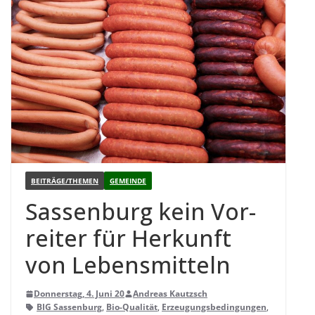
BEITRÄGE/THEMEN
GEMEINDE
Sas­sen­burg kein Vor­
rei­ter für Her­kunft
von Lebensmitteln
Donnerstag, 4. Juni 20
Andreas Kautzsch
BIG Sassenburg
,
Bio-Qualität
,
Erzeugungsbedingungen
,