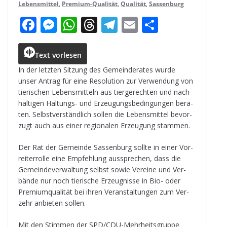
Lebensmittel
,
Premium-Qualität
,
Qualität
,
Sassenburg
F
M
W
T
T
E
T
a
e
h
h
el
m
ei
c
ss
a
r
e
ai
le
Text vorlesen
e
e
ts
e
g
l
n
In der letz­ten Sit­zung des Gemein­de­ra­tes wurde
unser Antrag für eine Reso­lu­tion zur Ver­wen­dung von
b
n
A
a
r
tie­ri­schen Lebens­mit­teln aus tier­ge­rech­ten und nach­
o
g
p
d
a
hal­ti­gen Hal­tungs- und Erzeu­gungs­be­din­gun­gen bera­
ten. Selbst­ver­ständ­lich sol­len die Lebens­mit­tel bevor­
o
e
p
s
m
zugt auch aus einer regio­na­len Erzeu­gung stammen.
k
r
Der Rat der Gemeinde Sas­sen­burg sollte in einer Vor­
rei­ter­rolle eine Emp­feh­lung aus­spre­chen, dass die
Gemein­de­ver­wal­tung selbst sowie Ver­eine und Ver­
bände nur noch tie­ri­sche Erzeug­nisse in Bio- oder
Pre­mi­um­qua­li­tät bei ihren Ver­an­stal­tun­gen zum Ver­
zehr anbie­ten sollen.
Mit den Stim­men der SPD/CDU-Mehr­heits­gruppe