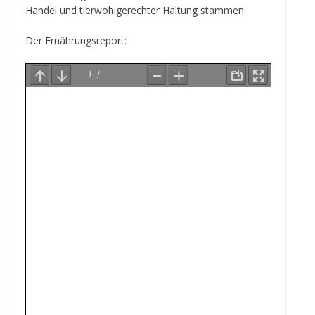
Han­del und tier­wohl­ge­rech­ter Hal­tung stammen.
Der Ernäh­rungs­re­port: