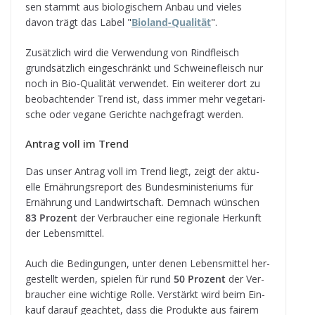
sen stammt aus bio­lo­gi­schem Anbau und vie­les
davon trägt das Label "
Bio­land-Qua­li­tät
".
Zusätz­lich wird die Ver­wen­dung von Rind­fleisch
grund­sätz­lich ein­ge­schränkt und Schwei­ne­fleisch nur
noch in Bio-Qua­li­tät ver­wen­det. Ein wei­te­rer dort zu
beob­ach­ten­der Trend ist, dass immer mehr vege­ta­ri­
sche oder vegane Gerichte nach­ge­fragt werden.
Antrag voll im Trend
Das unser Antrag voll im Trend liegt, zeigt der aktu­
elle Ernäh­rungs­re­port des Bun­des­mi­nis­te­ri­ums für
Ernäh­rung und Land­wirt­schaft. Dem­nach wün­schen
83 Pro­zent
der Ver­brau­cher eine regio­nale Her­kunft
der Lebensmittel.
Auch die Bedin­gun­gen, unter denen Lebens­mit­tel her­
ge­stellt wer­den, spie­len für rund
50 Pro­zent
der Ver­
brau­cher eine wich­tige Rolle. Ver­stärkt wird beim Ein­
kauf dar­auf geach­tet, dass die Pro­dukte aus fai­rem