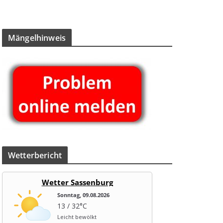
Män­gel­hin­weis
Wet­ter­be­richt
Wetter Sassenburg
Sonntag, 09.08.2026
13 / 32°C
Leicht bewölkt