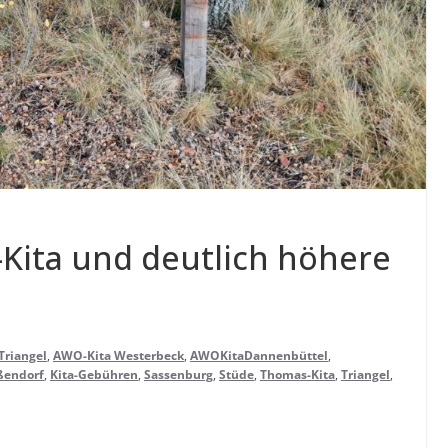
-Kita und deut­lich höhere
Triangel
,
AWO-Kita Westerbeck
,
AWOKitaDannenbüttel
,
ßendorf
,
Kita-Gebühren
,
Sassenburg
,
Stüde
,
Thomas-Kita
,
Triangel
,