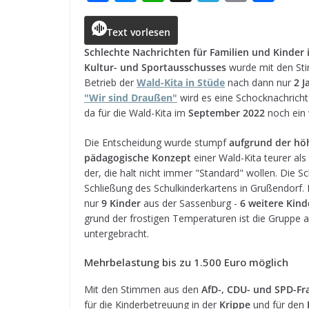
a
e
h
h
el
m
ei
c
ss
a
r
e
ai
le
Text vorlesen
e
e
ts
e
g
l
n
Schlechte Nach­rich­ten für Fami­lien und Kin­der
Kul­tur- und Sport­aus­schus­ses
wurde mit den St
b
n
A
a
r
Betrieb der
Wald-Kita in Stüde
nach dann nur
2 J
o
g
p
d
a
"Wir sind Drau­ßen"
wird es eine Schock­nach­richt 
da für die Wald-Kita im
Sep­tem­ber 2022
noch ein w
o
e
p
s
m
k
r
Die Ent­schei­dung wurde stumpf
auf­grund der höh
päd­ago­gi­sche Kon­zept
einer Wald-Kita teu­rer als d
der, die halt nicht immer "Stan­dard" wol­len. Die S
Schlie­ßung des Schul­kin­der­kar­tens in Gru­ßen­dorf
nur
9 Kin­der
aus der Sas­sen­burg -
6 wei­tere Kin­d
grund der fros­ti­gen Tem­pe­ra­tu­ren ist die Gruppe a
untergebracht.
Mehr­be­las­tung bis zu 1.500 Euro möglich
Mit den Stim­men aus den
AfD-, CDU- und SPD-Fra
für die Kin­der­be­treu­ung in der
Krippe
und für den