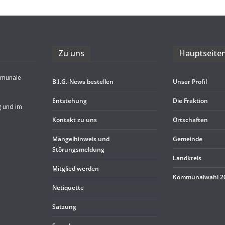
Zu uns
Haupt­sei­te
mmunale
B.I.G.-News bestel­len
Unser Pro­fil
Ent­ste­hung
Die Frak­tion
g und im
Kon­takt zu uns
Ort­schaf­ten
Män­gel­hin­weis und
Gemeinde
Störungsmeldung
Land­kreis
Mit­glied werden
Kom­mu­nal­wahl 
Neti­quette
Sat­zung