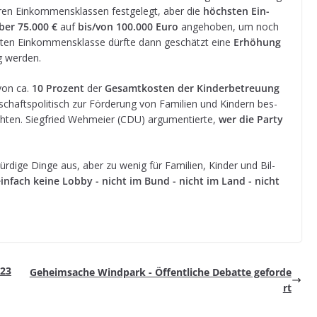
en Ein­kom­mens­klas­sen fest­ge­legt, aber die
höchs­ten Ein­
ber 75.000 €
auf
bis/von 100.000 Euro
ange­ho­ben, um noch
s­ten Ein­kom­mens­klasse dürfte dann geschätzt eine
Erhö­hung
lig werden.
von ca.
10 Pro­zent
der
Gesamt­kos­ten der Kin­der­be­treu­ung
chafts­po­li­tisch zur För­de­rung von Fami­lien und Kin­dern bes­
ch­ten. Sieg­fried Weh­meier (CDU) argu­men­tierte,
wer die Party
wür­dige Dinge aus, aber zu wenig für Fami­lien, Kin­der und Bil­
 ein­fach keine Lobby - nicht im Bund - nicht im Land - nicht
023
Geheim­sa­che Wind­park - Öffent­li­che Debatte geforde
rt