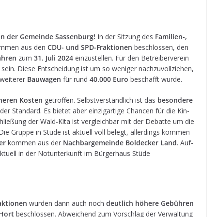
 in der Gemeinde Sas­sen­burg!
In der Sit­zung des
Fami­lien-,
im­men aus den
CDU- und SPD-Frak­tio­nen
beschlos­sen, den
ah­ren
zum
31. Juli 2024
ein­zu­stel­len. Für den Betrei­ber­ver­ein
sein. Diese Ent­schei­dung ist um so weni­ger nach­zu­voll­zie­hen,
ei­te­rer
Bau­wa­gen
für rund
40.000 Euro
beschafft wurde.
e­ren Kos­ten
getrof­fen. Selbst­ver­ständ­lich ist das
beson­dere
er Stan­dard. Es bie­tet aber ein­zig­ar­tige Chan­cen für die Kin­
chlie­ßung der Wald-Kita ist ver­gleich­bar mit der Debatte um die
. Die Gruppe in Stüde ist aktu­ell voll belegt, aller­dings kom­men
er
kom­men aus der
Nach­bar­ge­meinde Bol­de­cker Land
. Auf­
ktu­ell in der Not­un­ter­kunft im Bür­ger­haus Stüde
k­tio­nen
wur­den dann auch noch
deut­lich höhere Gebüh­ren
Hort
beschlos­sen. Abwei­chend zum Vor­schlag der Ver­wal­tung