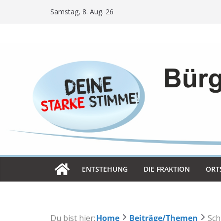
Skip
Samstag, 8. Aug. 26
to
content
ENT­STE­HUNG
DIE FRAK­TION
ORT­
Du bist hier:
Home
Beiträge/Themen
Sch