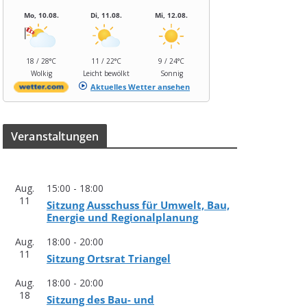
Mo, 10.08.
Di, 11.08.
Mi, 12.08.
18 / 28°C
11 / 22°C
9 / 24°C
Wolkig
Leicht bewölkt
Sonnig
Aktuelles Wetter ansehen
Ver­an­stal­tun­gen
Aug.
15:00
-
18:00
11
Sit­zung Aus­schuss für Umwelt, Bau,
Ener­gie und Regionalplanung
Aug.
18:00
-
20:00
11
Sit­zung Orts­rat Triangel
Aug.
18:00
-
20:00
18
Sit­zung des Bau- und