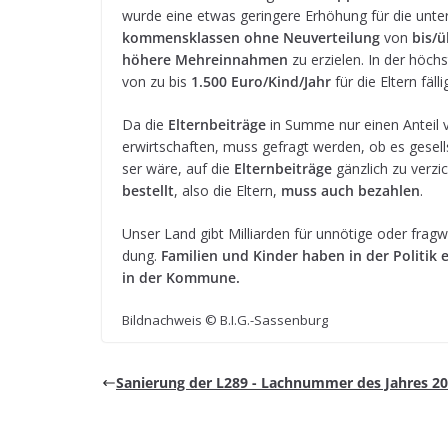
wurde eine etwas gerin­gere Erhö­hung für die unte­r
kom­mens­klas­sen ohne Neu­ver­tei­lung
von
bis/ü
höhere Mehr­ein­nah­men
zu erzie­len. In der höch
von zu bis
1.500 Euro/Kind/Jahr
für die Eltern fäl­
Da die
Eltern­bei­träge
in Summe nur einen Anteil 
erwirt­schaf­ten, muss gefragt wer­den, ob es gesell­s
ser wäre, auf die
Eltern­bei­träge
gänz­lich zu ver­zi
bestellt
, also die Eltern,
muss auch bezah­len
.
Unser Land gibt Mil­li­ar­den für unnö­tige oder frag­
dung.
Fami­lien und Kin­der haben in der Poli­tik
in der Kommune.
Bild­nach­weis © B.I.G.-Sassenburg
Sanie­rung der L289 - Lach­num­mer des Jah­res 2