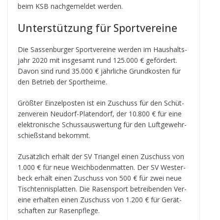
beim KSB nach­ge­mel­det werden.
Unter­stüt­zung für Sportvereine
Die Sas­sen­bur­ger Sport­ver­eine wer­den im Haus­halts­
jahr 2020 mit ins­ge­samt rund 125.000 € geför­dert.
Davon sind rund 35.000 € jähr­li­che Grund­kos­ten für
den Betrieb der Sportheime.
Größ­ter Ein­zel­pos­ten ist ein Zuschuss für den Schüt­
zen­ver­ein Neu­dorf-Pla­ten­dorf, der 10.800 € für eine
elek­tro­ni­sche Schuss­aus­wer­tung für den Luft­ge­wehr­
schieß­stand bekommt.
Zusätz­lich erhält der SV Tri­an­gel einen Zuschuss von
1.000 € für neue Weich­bo­den­mat­ten. Der SV Wes­ter­
beck erhält einen Zuschuss von 500 € für zwei neue
Tisch­ten­nis­plat­ten. Die Rasen­sport betrei­ben­den Ver­
eine erhal­ten einen Zuschuss von 1.200 € für Gerät­
schaf­ten zur Rasenpflege.