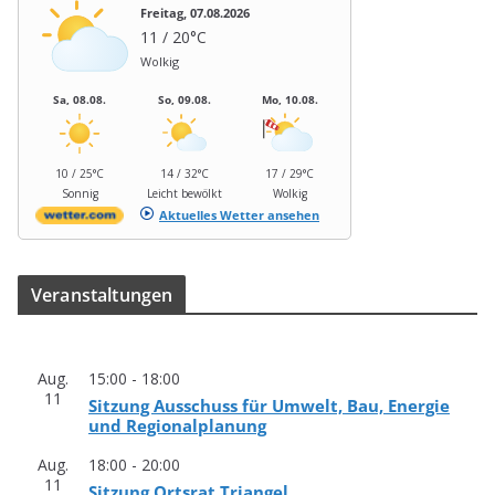
Freitag, 07.08.2026
11 / 20°C
Wolkig
Sa, 08.08.
So, 09.08.
Mo, 10.08.
10 / 25°C
14 / 32°C
17 / 29°C
Sonnig
Leicht bewölkt
Wolkig
Aktuelles Wetter ansehen
Ver­an­stal­tun­gen
Aug.
15:00
-
18:00
11
Sit­zung Aus­schuss für Umwelt, Bau, Ener­gie
und Regionalplanung
Aug.
18:00
-
20:00
11
Sit­zung Orts­rat Triangel