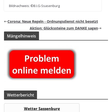
Bild­nach­weis: ©B.I.G-Ssasenburg
Corona: Neue Regeln - Ord­nungs­dienst nicht besetzt
Aktion: Glücks­steine zum DANKE sagen
Män­gel­hin­weis
Wet­ter­be­richt
Wetter Sassenburg