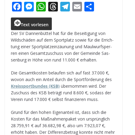
F
M
W
T
T
E
T
a
e
h
h
el
m
ei
c
ss
a
r
e
ai
le
Text vorlesen
e
e
ts
e
g
l
n
Der SV Dan­nen­büt­tel hat für die Besei­ti­gung von
Wild­schä­den auf dem Sport­platz sowie für die Errich­
b
n
A
a
r
tung einer Sport­platz­ein­zäu­nung und Maul­wurf­sper­
o
g
p
d
a
ren einen Gesamt­zu­schuss von der Gemeinde Sas­
sen­burg in Höhe von rund 11.000 € erhalten.
o
e
p
s
m
k
r
Die Gesamt­kos­ten belau­fen sich auf fast 37.000 €,
wovon auch ein Anteil durch die Sport­för­de­rung des
Kreis­sport­bun­des (KSB)
über­nom­men wird. Der
Zuschuss des KSB beträgt rund 8.600 €, sodass der
Ver­ein rund 17.000 € selbst finan­zie­ren muss.
Grund für den hohen Eigen­an­teil ist, dass sich die
Kos­ten für das Maß­nah­men­pa­ket von ursprüng­lich
28.759,91 € auf 36.682,98 €, also um 7.923,07 €,
erhöht haben. Der Dif­fe­renz­be­trag konnte nicht mehr