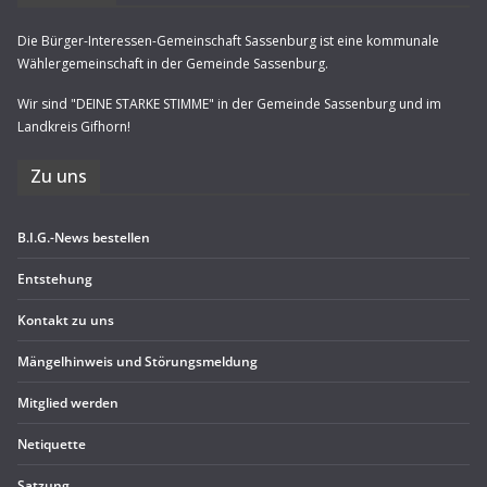
Die Bürger-Interessen-Gemeinschaft Sassenburg ist eine kommunale
Wählergemeinschaft in der Gemeinde Sassenburg.
Wir sind "DEINE STARKE STIMME" in der Gemeinde Sassenburg und im
Landkreis Gifhorn!
Zu uns
B.I.G.-News bestel­len
Ent­ste­hung
Kon­takt zu uns
Män­gel­hin­weis und Störungsmeldung
Mit­glied werden
Neti­quette
Sat­zung