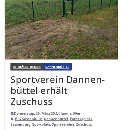
BEITRÄGE/THEMEN
DANNENBÜTTEL
Sport­ver­ein Dan­nen­
büt­tel erhält
Zuschuss
Donnerstag, 26. März 20
Claudia Böer
BIG Sassenburg
,
Dannenbüttel
,
Fördergelder
,
Sassenburg
,
Sportplatz
,
Sportvereine
,
Zuschuss