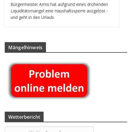
Bür­ger­meis­ter Arms hat auf­grund eines dro­hen­den
Liqui­di­täts­man­gel eine Haus­halts­sperre aus­ge­löst -
und geht in den Urlaub.
Män­gel­hin­weis
Wet­ter­be­richt