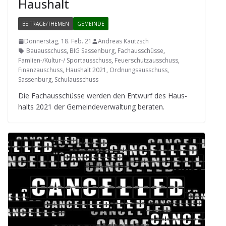
Haushalt
BEITRÄGE/THEMEN
GEMEINDE
Donnerstag, 18. Feb. 21
Andreas Kautzsch
Bauausschuss
,
BIG Sassenburg
,
Fachausschüsse
,
Famlien-/Kultur-/ Sportausschuss
,
Feuerschutzausschuss
,
Finanzauschuss
,
Haushalt 2021
,
Ordnungsausschuss
,
Sassenburg
,
Schulausschuss
Die Fach­aus­schüsse wer­den den Ent­wurf des Haus­
halts 2021 der Gemein­de­ver­wal­tung beraten.