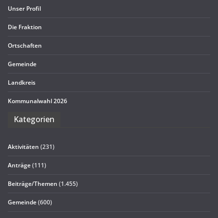
Unser Pro­fil
Die Frak­tion
Ort­schaf­ten
Gemeinde
Land­kreis
Kom­mu­nal­wahl 2026
Kate­go­rien
Aktivitäten
(231)
Anträge
(111)
Beiträge/Themen
(1.455)
Gemeinde
(600)