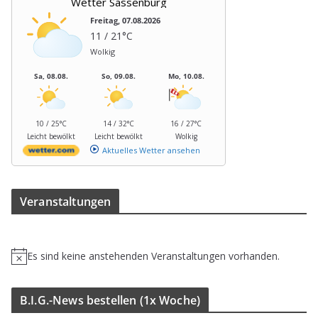
Wetter Sassenburg
Freitag, 07.08.2026
11 / 21°C
Wolkig
Sa, 08.08.
So, 09.08.
Mo, 10.08.
10 / 25°C
14 / 32°C
16 / 27°C
Leicht bewölkt
Leicht bewölkt
Wolkig
Aktuelles Wetter ansehen
Ver­an­stal­tun­gen
Es sind keine anstehenden Veranstaltungen vorhanden.
H
i
n
B.I.G.-News bestel­len (1x Woche)
w