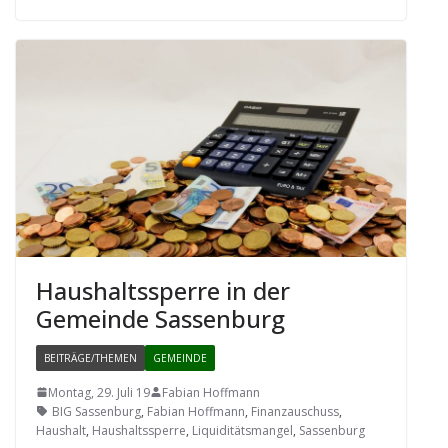
Haus­halts­sperre in der
Gemeinde Sassenburg
BEITRÄGE/THEMEN
GEMEINDE
Montag, 29. Juli 19
Fabian Hoffmann
BIG Sassenburg
,
Fabian Hoffmann
,
Finanzauschuss
,
Haushalt
,
Haushaltssperre
,
Liquiditätsmangel
,
Sassenburg