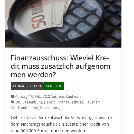
Finanz­aus­schuss: Wie­viel Kre­
dit muss zusätz­lich auf­ge­nom­
men werden?
BEITRÄGE/THEMEN
GEMEINDE
Montag, 19. Okt. 20
Andreas Kautzsch
BIG Sassenburg
,
Defizit
,
Finanzauschuss
,
Haushalt
,
Kreditaufnahme
,
Sassenburg
Geht es nach dem Ent­wurf der Ver­wal­tung, muss mit
dem Nach­trags­haus­halt ein zusätz­li­cher Kre­dit von
rund 500.000 Euro auf­neh­men werden.