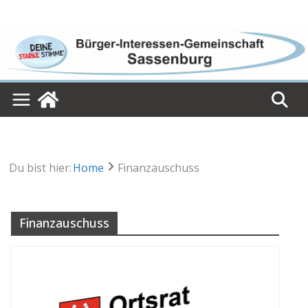
Skip
to
content
Du bist hier:
Home
Finanzauschuss
Finanzauschuss