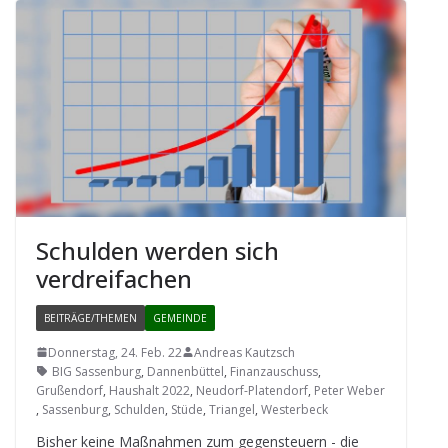
Schul­den wer­den sich
verdreifachen
BEITRÄGE/THEMEN
GEMEINDE
Donnerstag, 24. Feb. 22
Andreas Kautzsch
BIG Sassenburg
,
Dannenbüttel
,
Finanzauschuss
,
Grußendorf
,
Haushalt 2022
,
Neudorf-Platendorf
,
Peter Weber
,
Sassenburg
,
Schulden
,
Stüde
,
Triangel
,
Westerbeck
Bis­her keine Maß­nah­men zum gegen­steu­ern - die