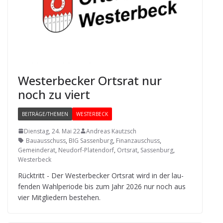
Wes­ter­be­cker Orts­rat nur
noch zu viert
BEITRÄGE/THEMEN
WESTERBECK
Dienstag, 24. Mai 22
Andreas Kautzsch
Bauausschuss
,
BIG Sassenburg
,
Finanzauschuss
,
Gemeinderat
,
Neudorf-Platendorf
,
Ortsrat
,
Sassenburg
,
Westerbeck
Rück­tritt - Der Wes­ter­be­cker Orts­rat wird in der lau­
fen­den Wahl­pe­ri­ode bis zum Jahr 2026 nur noch aus
vier Mit­glie­dern bestehen.