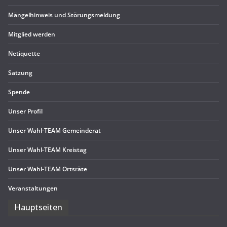
Män­gel­hin­weis und Störungsmeldung
Mit­glied werden
Neti­quette
Sat­zung
Spende
Unser Pro­fil
Unser Wahl-TEAM Gemeinderat
Unser Wahl-TEAM Kreistag
Unser Wahl-TEAM Ortsräte
Ver­an­stal­tun­gen
Haupt­sei­ten