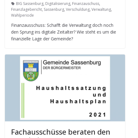
BIG Sassenburg
,
Digitalisierung
,
Finanzauschuss
,
Finanzlagebericht
,
Sassenburg
,
Verschuldung
,
Verwaltung
,
Wahlperiode
Finanz­aus­schuss: Schafft die Ver­wal­tung doch noch
den Sprung ins digi­tale Zeit­al­ter? Wie steht es um die
finan­zi­elle Lage der Gemeinde?
Fach­aus­schüsse bera­ten den