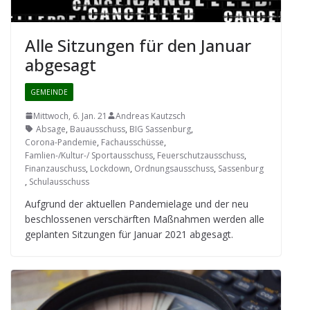
Alle Sit­zun­gen für den Januar
abgesagt
GEMEINDE
Mittwoch, 6. Jan. 21
Andreas Kautzsch
Absage
,
Bauausschuss
,
BIG Sassenburg
,
Corona-Pandemie
,
Fachausschüsse
,
Famlien-/Kultur-/ Sportausschuss
,
Feuerschutzausschuss
,
Finanzauschuss
,
Lockdown
,
Ordnungsausschuss
,
Sassenburg
,
Schulausschuss
Auf­grund der aktu­el­len Pan­de­mie­lage und der neu
beschlos­se­nen ver­schärf­ten Maß­nah­men wer­den alle
geplan­ten Sit­zun­gen für Januar 2021 abgesagt.