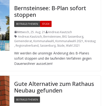
Bern­stein­see: B-Plan sofort
stoppen
BEITRÄGE/THEMEN
STÜDE
Mittwoch, 25. Aug. 21
Andreas Kautzsch
Andreas Kautzsch
,
Bernsteinsee
,
BIG Sassenburg
,
Gemeinderat
,
Kommunalwahl
,
Kommunalwahl 2021
,
Kreistag
,
Regionalverband
,
Sassenburg
,
Stüde
,
Wahl 2021
Wir wer­den die unsin­nige Ände­rung des B-Pla­nes
sofort stop­pen und die lau­fen­den Ver­fah­ren gegen
Dau­er­woh­ner aussetzen!
Gute Alter­na­tive zum Rat­haus
Neu­bau gefunden
BEITRÄGE/THEMEN