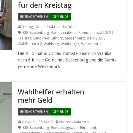
für den Kreistag
BEITRÄGE/THEMEN
GEMEINDE
Freitag, 30. Juli 21
Claudia Böer
BIG Sassenburg
,
Kommunalwahl
,
Kommunalwahl 2021
,
Kreistag
,
Landkreis Gifhorn
,
Sassenburg
,
Wahl 2021
,
Wahlbereich 6
,
Wahlsieg
,
Wahlsieger
,
Wesendorf
Die B.I.G. hat auch das stärkste Team im Wahl­be­
reich 6 für die Gemeinde Sas­sen­burg und die Samt­
ge­meinde Wesendorf.
Wahl­hel­fer erhal­ten
mehr Geld
BEITRÄGE/THEMEN
GEMEINDE
Mittwoch, 26. Mai 21
Andreas Kautzsch
BIG Sassenburg
,
Bundestagswahl
,
Ehrenamt
,