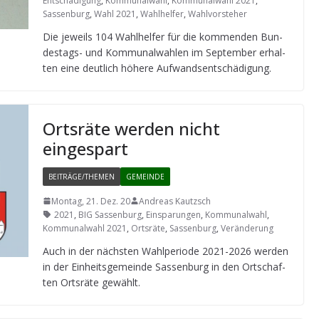
Entschädigung
,
Kommunalwahl
,
Kommunalwahl 2021
,
Sassenburg
,
Wahl 2021
,
Wahlhelfer
,
Wahlvorsteher
Die jeweils 104 Wahl­hel­fer für die kom­men­den Bun­
des­tags- und Kom­mu­nal­wah­len im Sep­tem­ber erhal­
ten eine deut­lich höhere Aufwandsentschädigung.
Orts­räte wer­den nicht
eingespart
BEITRÄGE/THEMEN
GEMEINDE
Montag, 21. Dez. 20
Andreas Kautzsch
2021
,
BIG Sassenburg
,
Einsparungen
,
Kommunalwahl
,
Kommunalwahl 2021
,
Ortsräte
,
Sassenburg
,
Veränderung
Auch in der nächs­ten Wahl­pe­ri­ode 2021-2026 wer­den
in der Ein­heits­ge­meinde Sas­sen­burg in den Ort­schaf­
ten Orts­räte gewählt.