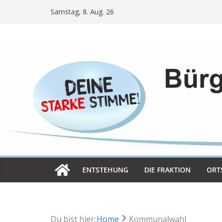
Skip
Samstag, 8. Aug. 26
to
content
ENT­STE­HUNG
DIE FRAK­TION
ORT­
Du bist hier:
Home
Kommunalwahl