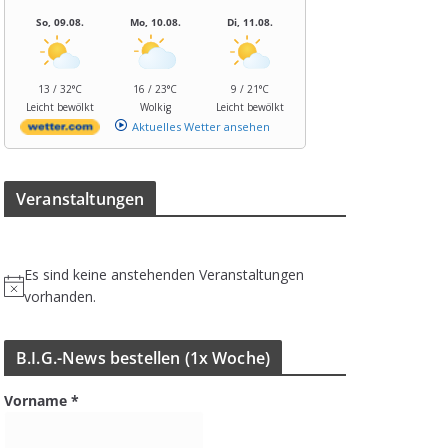
So, 09.08.
Mo, 10.08.
Di, 11.08.
13 / 32°C
16 / 23°C
9 / 21°C
Leicht bewölkt
Wolkig
Leicht bewölkt
Aktuelles Wetter ansehen
Ver­an­stal­tun­gen
Es sind keine anstehenden Veranstaltungen
H
vorhanden.
i
n
B.I.G.-News bestel­len (1x Woche)
w
e
Vorname
*
i
s