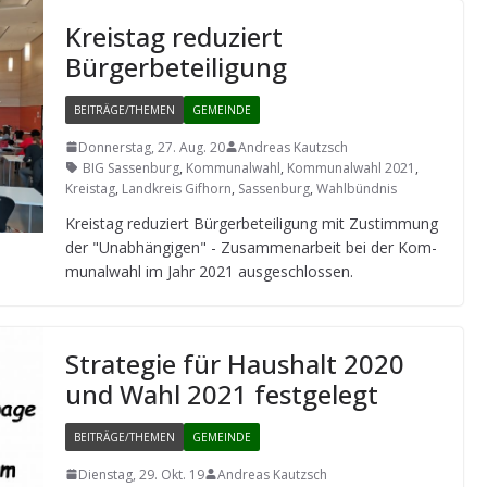
Kreis­tag redu­ziert
Bürgerbeteiligung
BEITRÄGE/THEMEN
GEMEINDE
Donnerstag, 27. Aug. 20
Andreas Kautzsch
BIG Sassenburg
,
Kommunalwahl
,
Kommunalwahl 2021
,
Kreistag
,
Landkreis Gifhorn
,
Sassenburg
,
Wahlbündnis
Kreis­tag redu­ziert Bür­ger­be­tei­li­gung mit Zustim­mung
der "Unab­hän­gi­gen" - Zusam­men­ar­beit bei der Kom­
mu­nal­wahl im Jahr 2021 ausgeschlossen.
Stra­te­gie für Haus­halt 2020
und Wahl 2021 festgelegt
BEITRÄGE/THEMEN
GEMEINDE
Dienstag, 29. Okt. 19
Andreas Kautzsch