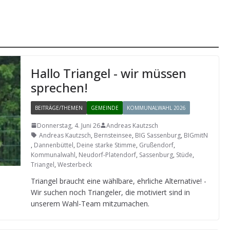
Hallo Tri­an­gel - wir müs­sen
sprechen!
BEITRÄGE/THEMEN
GEMEINDE
KOMMUNALWAHL 2026
Donnerstag, 4. Juni 26
Andreas Kautzsch
Andreas Kautzsch
,
Bernsteinsee
,
BIG Sassenburg
,
BIGmitN
,
Dannenbüttel
,
Deine starke Stimme
,
Grußendorf
,
Kommunalwahl
,
Neudorf-Platendorf
,
Sassenburg
,
Stüde
,
Triangel
,
Westerbeck
Tri­an­gel braucht eine wähl­bare, ehr­li­che Alter­na­tive! -
Wir suchen noch Tri­an­ge­ler, die moti­viert sind in
unse­rem Wahl-Team mitzumachen.