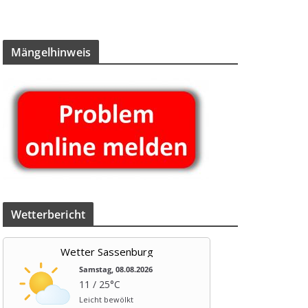
Män­gel­hin­weis
Wet­ter­be­richt
Wetter Sassenburg
Samstag, 08.08.2026
11 / 25°C
Leicht bewölkt