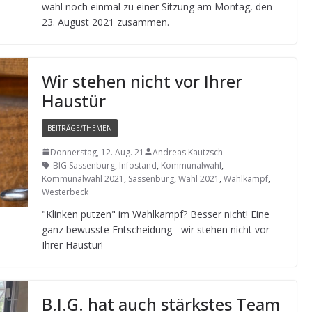
wahl noch ein­mal zu einer Sit­zung am Mon­tag, den
23. August 2021 zusammen.
Wir ste­hen nicht vor Ihrer
Haustür
BEITRÄGE/THEMEN
Donnerstag, 12. Aug. 21
Andreas Kautzsch
BIG Sassenburg
,
Infostand
,
Kommunalwahl
,
Kommunalwahl 2021
,
Sassenburg
,
Wahl 2021
,
Wahlkampf
,
Westerbeck
"Klin­ken put­zen" im Wahl­kampf? Bes­ser nicht! Eine
ganz bewusste Ent­schei­dung - wir ste­hen nicht vor
Ihrer Haustür!
B.I.G. hat auch stärks­tes Team