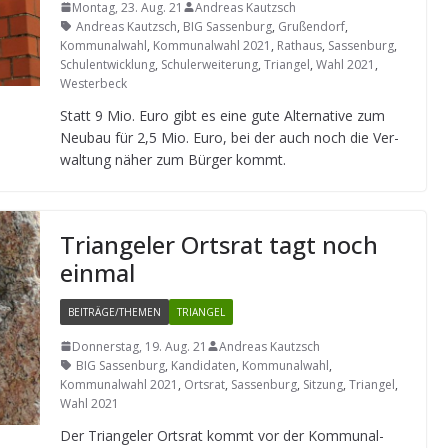
Montag, 23. Aug. 21
Andreas Kautzsch
Andreas Kautzsch
,
BIG Sassenburg
,
Grußendorf
,
Kommunalwahl
,
Kommunalwahl 2021
,
Rathaus
,
Sassenburg
,
Schulentwicklung
,
Schulerweiterung
,
Triangel
,
Wahl 2021
,
Westerbeck
Statt 9 Mio. Euro gibt es eine gute Alter­na­tive zum
Neu­bau für 2,5 Mio. Euro, bei der auch noch die Ver­
wal­tung näher zum Bür­ger kommt.
Tri­an­ge­ler Orts­rat tagt noch
einmal
BEITRÄGE/THEMEN
TRIANGEL
Donnerstag, 19. Aug. 21
Andreas Kautzsch
BIG Sassenburg
,
Kandidaten
,
Kommunalwahl
,
Kommunalwahl 2021
,
Ortsrat
,
Sassenburg
,
Sitzung
,
Triangel
,
Wahl 2021
Der Tri­an­ge­ler Orts­rat kommt vor der Kom­mu­nal­