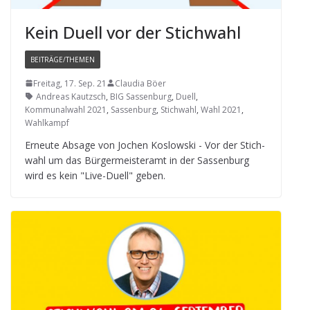
Kein Duell vor der Stichwahl
BEITRÄGE/THEMEN
Freitag, 17. Sep. 21
Claudia Böer
Andreas Kautzsch
,
BIG Sassenburg
,
Duell
,
Kommunalwahl 2021
,
Sassenburg
,
Stichwahl
,
Wahl 2021
,
Wahlkampf
Erneute Absage von Jochen Koslow­ski - Vor der Stich­
wahl um das Bür­ger­meis­ter­amt in der Sas­sen­burg
wird es kein "Live-Duell" geben.