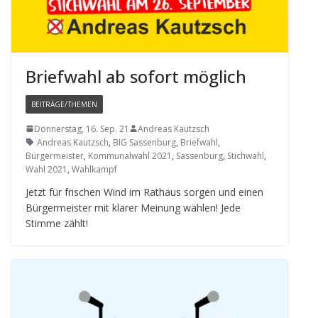
Brief­wahl ab sofort möglich
BEITRÄGE/THEMEN
Donnerstag, 16. Sep. 21
Andreas Kautzsch
Andreas Kautzsch
,
BIG Sassenburg
,
Briefwahl
,
Bürgermeister
,
Kommunalwahl 2021
,
Sassenburg
,
Stichwahl
,
Wahl 2021
,
Wahlkampf
Jetzt für fri­schen Wind im Rat­haus sor­gen und einen
Bür­ger­meis­ter mit kla­rer Mei­nung wäh­len! Jede
Stimme zählt!