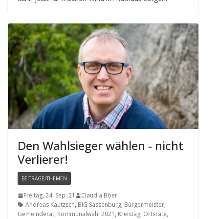
Den Wahl­sie­ger wäh­len - nicht
Verlierer!
BEITRÄGE/THEMEN
Freitag, 24. Sep. 21
Claudia Böer
Andreas Kautzsch
,
BIG Sassenburg
,
Bürgermeister
,
Gemeinderat
,
Kommunalwahl 2021
,
Kreistag
,
Ortsräte
,