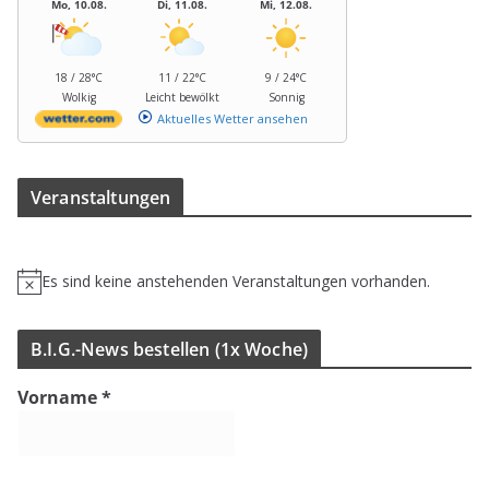
Mo, 10.08.
Di, 11.08.
Mi, 12.08.
18 / 28°C
11 / 22°C
9 / 24°C
Wolkig
Leicht bewölkt
Sonnig
Aktuelles Wetter ansehen
Ver­an­stal­tun­gen
Es sind keine anstehenden Veranstaltungen vorhanden.
H
i
n
B.I.G.-News bestel­len (1x Woche)
w
e
Vorname
*
i
s