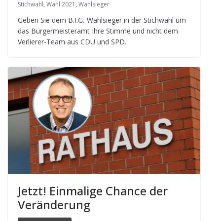
Stichwahl
,
Wahl 2021
,
Wahlsieger
Geben Sie dem B.I.G.-Wahlsieger in der Stich­wahl um
das Bür­ger­meis­ter­amt Ihre Stimme und nicht dem
Ver­lie­rer-Team aus CDU und SPD.
Jetzt! Ein­ma­lige Chance der
Veränderung