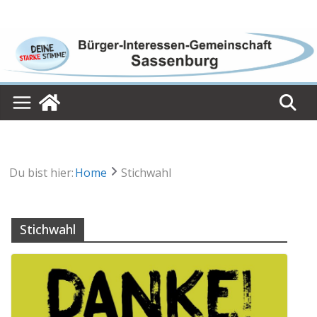
Skip
to
content
Du bist hier:
Home
Stichwahl
Stichwahl