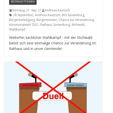
BEITRÄGE/THEMEN
Dienstag, 21. Sep. 21
Andreas Kautzsch
26 September
,
Andreas Kautzsch
,
BIG Sassenburg
,
Bürgerbeteiligung
,
Bürgermeister
,
Chance zur Veränderung
,
Kommunalwahl 2021
,
Rathaus
,
Sassenburg
,
Stichwahl
,
Wahlkampf
Wei­ter­hin sach­li­cher Wahl­kampf - mit der Stich­wahl
bie­tet sich eine ein­ma­lige Chance zur Ver­än­de­rung im
Rat­haus und in unser Gemeinde!