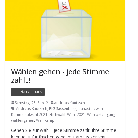
Wäh­len gehen - jede Stimme
zählt!
BEITRÄGE/THEMEN
Samstag, 25. Sep. 21
Andreas Kautzsch
Andreas Kautzsch
,
BIG Sassenburg
,
duhastdiewahl
,
Kommunalwahl 2021
,
Stichwahl
,
Wahl 2021
,
Wahlbeteiligung
,
wählengehen
,
Wahlkampf
Gehen Sie zur Wahl - jede Stimme zählt! Ihre Stimme
kann jetzt für fri­schen Wind im Rat­haus sorgen!