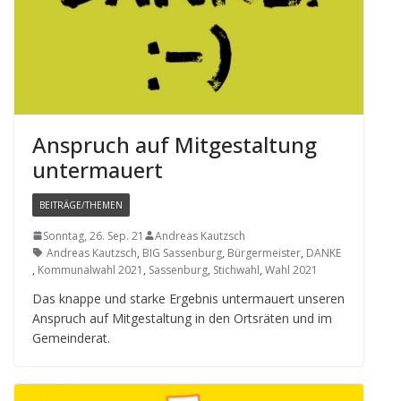
Anspruch auf Mit­ge­stal­tung
untermauert
BEITRÄGE/THEMEN
Sonntag, 26. Sep. 21
Andreas Kautzsch
Andreas Kautzsch
,
BIG Sassenburg
,
Bürgermeister
,
DANKE
,
Kommunalwahl 2021
,
Sassenburg
,
Stichwahl
,
Wahl 2021
Das knappe und starke Ergeb­nis unter­mau­ert unse­ren
Anspruch auf Mit­ge­stal­tung in den Orts­rä­ten und im
Gemeinderat.