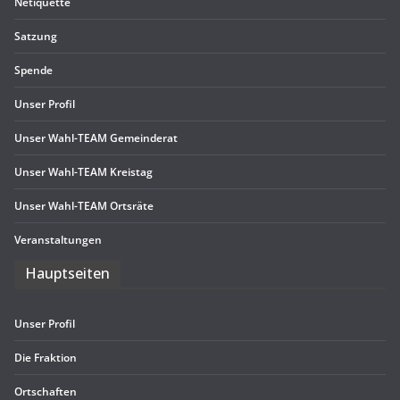
Neti­quette
Sat­zung
Spende
Unser Pro­fil
Unser Wahl-TEAM Gemeinderat
Unser Wahl-TEAM Kreistag
Unser Wahl-TEAM Ortsräte
Ver­an­stal­tun­gen
Haupt­sei­ten
Unser Pro­fil
Die Frak­tion
Ort­schaf­ten