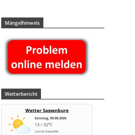
Män­gel­hin­weis
Wet­ter­be­richt
Wetter Sassenburg
Sonntag, 09.08.2026
13 / 32°C
Leicht bewölkt