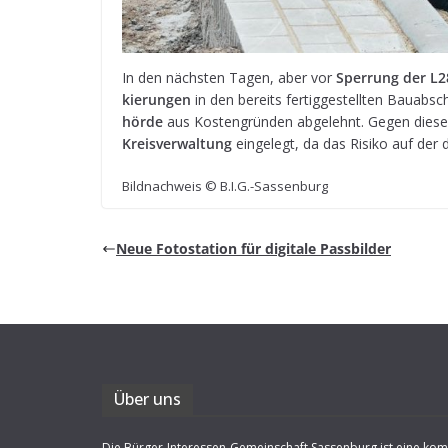
In den nächs­ten Tagen, aber vor
Sper­rung der L2
kie­run­gen
in den bereits fer­tig­ge­stell­ten Bau­ab­
hörde
aus Kos­ten­grün­den abge­lehnt. Gegen dies
Kreis­ver­wal­tung
ein­ge­legt, da das Risiko auf der
Bild­nach­weis © B.I.G.-Sassenburg
Neue Foto­sta­tion für digi­tale Passbilder
Über uns
Die Bürger-Interessen-Gemeinschaft Sassenburg ist eine ko