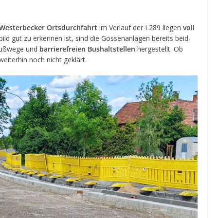
Wes­ter­be­cker Orts­durch­fahrt
im Ver­lauf der L289 lie­gen
voll
ld gut zu erken­nen ist, sind die Gos­sen­an­la­gen bereits beid­
e Fuß­wege und
bar­rie­re­freien Bus­halts­tel­len
her­ge­stellt. Ob
 wei­ter­hin noch nicht geklärt.