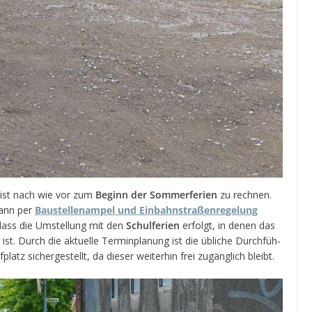
ts ist nach wie vor zum
Beginn der Som­mer­fe­rien
zu rech­nen.
dann per
Bau­stel­len­am­pel und Ein­bahn­stra­ßen­re­ge­lung
n, dass die Umstel­lung mit den
Schul­fe­rien
erfolgt, in denen das
ist. Durch die aktu­elle Ter­min­pla­nung ist die übli­che Durch­füh­
latz sicher­ge­stellt, da die­ser wei­ter­hin frei zugäng­lich bleibt.