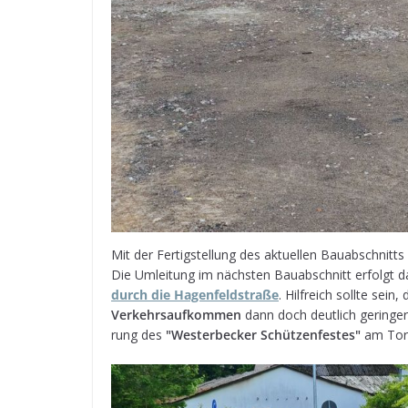
Mit der Fer­tig­stel­lung des aktu­el­len Bau­ab­schnit
Die Umlei­tung im nächs­ten Bau­ab­schnitt erfolgt 
durch die Hagen­feld­straße
. Hilf­reich sollte sei
Ver­kehrs­auf­kom­men
dann doch deut­lich gerin­ger 
rung des
"Wes­ter­be­cker Schüt­zen­fes­tes"
am Torf­p