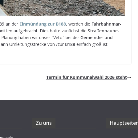
89
an der
Ein­mün­dung zur B188
, wer­den die
Fahr­bahn­mar­
schnit­ten auf­ge­bracht. Dies hatte zunächst die
Stra­ßen­bau­be­
e Pla­nung haben wir unser "Veto" bei der
Gemeinde- und
 dann Umlei­tungs­stre­cke von /zur
B188
ein­fach groß ist.
Ter­min für Kom­mu­nal­wahl 2026 steht
Zu uns
Haupt­sei­te
mmunale