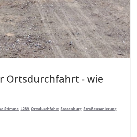
 Orts­durch­fahrt - wie
rke Stimme
,
L289
,
Ortsdurchfahrt
,
Sassenburg
,
Straßensanierung
,