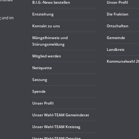
B.I.G.-News bestel­len
Unser Pro­fil
Ent­ste­hung
Die Frak­tion
g und im
Kon­takt zu uns
Ort­schaf­ten
Män­gel­hin­weis und
Gemeinde
Störungsmeldung
Land­kreis
Mit­glied werden
Kom­mu­nal­wahl 
Neti­quette
Sat­zung
Spende
Unser Pro­fil
Unser Wahl-TEAM Gemeinderat
Unser Wahl-TEAM Kreistag
Unser Wahl-TEAM Ortsräte