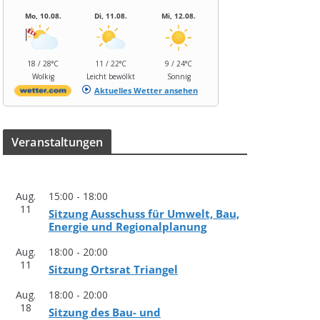
Mo, 10.08.
Di, 11.08.
Mi, 12.08.
18 / 28°C
11 / 22°C
9 / 24°C
Wolkig
Leicht bewölkt
Sonnig
Aktuelles Wetter ansehen
Ver­an­stal­tun­gen
Aug.
15:00
-
18:00
11
Sit­zung Aus­schuss für Umwelt, Bau,
Ener­gie und Regionalplanung
Aug.
18:00
-
20:00
11
Sit­zung Orts­rat Triangel
Aug.
18:00
-
20:00
18
Sit­zung des Bau- und