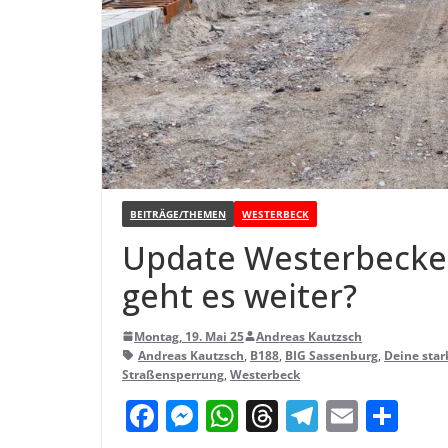
BEITRÄGE/THEMEN
WESTERBECK
Update Wes­ter­be­cker
geht es weiter?
Montag, 19. Mai 25
Andreas Kautzsch
Andreas Kautzsch
,
B188
,
BIG Sassenburg
,
Deine sta
Straßensperrung
,
Westerbeck
F
M
W
T
T
E
T
a
e
h
h
el
m
ei