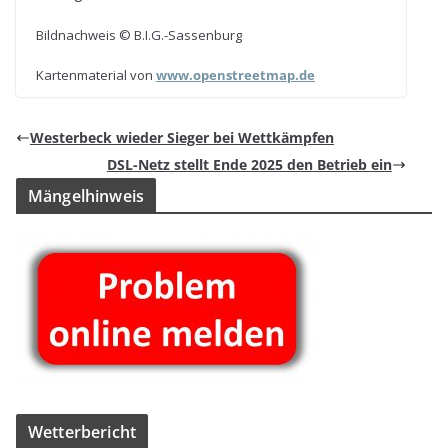
Bild­nach­weis © B.I.G.-Sassenburg
Kar­ten­ma­te­rial von
www​.open​street​map​.de
Wes­ter­beck wie­der Sie­ger bei Wettkämpfen
DSL-Netz stellt Ende 2025 den Betrieb ein
Män­gel­hin­weis
Wet­ter­be­richt