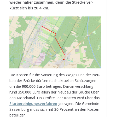
wie­der näher zusam­men, denn die Stre­cke ver­
kürzt sich bis zu 4 km.
Die Kos­ten für die Sanie­rung des Weges und der Neu­
bau der Brü­cke dürf­ten nach aktu­el­len Schät­zun­gen
um die
900.000 Euro
betra­gen. Davon ver­schlang
rund 350.000 Euro allein der Neu­bau der Brü­cke über
den Moor­ka­nal. Ein Groß­teil der Kos­ten wird über das
Flur­be­rei­ni­gungs­ver­fah­ren
getra­gen. Die Gemeinde
Sas­sen­burg muss sich mit
20 Pro­zent
an den Kos­ten
beteiligen.