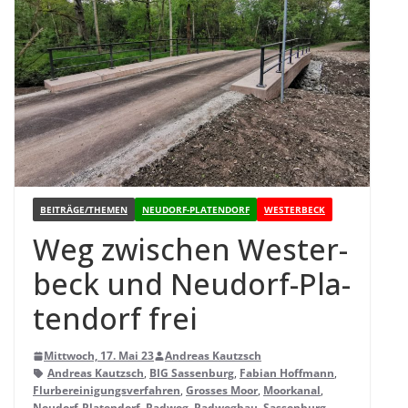
BEITRÄGE/THEMEN
NEUDORF-PLATENDORF
WESTERBECK
Weg zwi­schen Wes­ter­
beck und Neu­dorf-Pla­
ten­dorf frei
Mittwoch, 17. Mai 23
Andreas Kautzsch
Andreas Kautzsch
,
BIG Sassenburg
,
Fabian Hoffmann
,
Flurbereinigungsverfahren
,
Grosses Moor
,
Moorkanal
,
Neudorf-Platendorf
,
Radweg
,
Radwegbau
,
Sassenburg
,