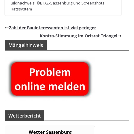
Bild­nach­weis: ©B.I.G.-Sassenburg und Screen­shots
Ratssystem
Zahl der Bau­in­ter­es­sen­ten ist viel geringer
Kon­tra-Stim­mung im Orts­rat Triangel
Män­gel­hin­weis
Wet­ter­be­richt
Wetter Sassenburg