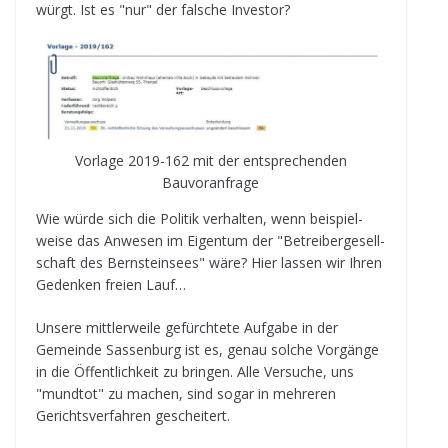
würgt. Ist es "nur" der fal­sche Investor?
Vor­lage 2019-162 mit der ent­spre­chen­den
Bauvoranfrage
Wie würde sich die Poli­tik ver­hal­ten, wenn bei­spiel­
weise das Anwe­sen im Eigen­tum der "Betrei­ber­ge­sell­
schaft des Bern­stein­sees" wäre? Hier las­sen wir Ihren
Geden­ken freien Lauf…
Unsere mitt­ler­weile gefürch­tete Auf­gabe in der
Gemeinde Sas­sen­burg ist es, genau sol­che Vor­gänge
in die Öffent­lich­keit zu brin­gen. Alle Ver­su­che, uns
"mund­tot" zu machen, sind sogar in meh­re­ren
Gerichts­ver­fah­ren gescheitert.