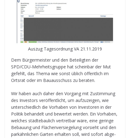
Aus­zug Tages­ord­nung VA 21.11.2019
Dem Bür­ger­meis­ter und den Betei­lig­ten der
SPD/CDU-Mehr­heits­gruppe hat schein­bar der Mut
gefehlt, das Thema wie sonst üblich öffent­lich im
Orts­rat oder im Bau­aus­schuss zu beraten.
Wir haben auch daher den Vor­gang mit Zustim­mung
des Inves­tors ver­öf­fent­licht, um auf­zu­zei­gen, wie
unter­schied­lich die Vor­ha­ben von Inves­to­ren in der
Poli­tik behan­delt und bewer­tet wer­den. Ein Vor­ha­ben,
wel­ches städ­te­bau­lich ver­tret­bar wäre, eine geringe
Bebau­ung und Flä­chen­ver­sie­ge­lung vor­sieht und den
park­ähn­li­chen Gar­ten erhal­ten soll, wird sofort abge­