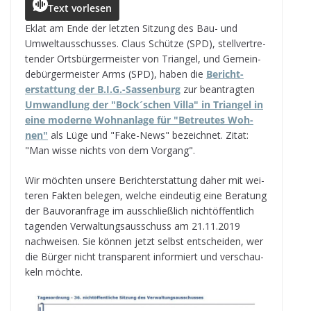
c
ss
a
r
e
ai
le
Text vorlesen
e
e
ts
e
g
l
n
Eklat am Ende der letz­ten Sit­zung des Bau- und
Umwelt­aus­schus­ses. Claus Schütze (SPD), stell­ver­tre­
b
n
A
a
r
ten­der Orts­bür­ger­meis­ter von Tri­an­gel, und Gemein­
o
g
p
d
a
de­bür­ger­meis­ter Arms (SPD), haben die
Bericht­
erstat­tung der B.I.G.-Sassenburg
zur bean­trag­ten
o
e
p
s
m
Umwand­lung der "Bock´schen Villa" in Tri­an­gel in
k
r
eine moderne Wohn­an­lage für "Betreu­tes Woh­
nen"
als Lüge und "Fake-News" bezeich­net. Zitat:
"Man wisse nichts von dem Vorgang".
Wir möch­ten unsere Bericht­erstat­tung daher mit wei­
te­ren Fak­ten bele­gen, wel­che ein­deu­tig eine Bera­tung
der Bau­vor­anfrage im aus­schließ­lich nicht­öf­fent­lich
tagen­den Ver­wal­tungs­aus­schuss am 21.11.2019
nach­wei­sen. Sie kön­nen jetzt selbst ent­schei­den, wer
die Bür­ger nicht trans­pa­rent infor­miert und ver­schau­
keln möchte.