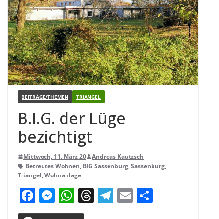
BEITRÄGE/THEMEN
TRIANGEL
B.I.G. der Lüge
bezichtigt
Mittwoch, 11. März 20
Andreas Kautzsch
Betreutes Wohnen
,
BIG Sassenburg
,
Sassenburg
,
Triangel
,
Wohnanlage
F
M
W
T
T
E
T
a
e
h
h
el
m
ei