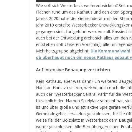
e
e
ts
e
g
l
n
Wie soll sich Wes­ter­beck wei­ter­ent­wi­ckeln? Seit me
Flä­chen rund um das Rat­haus und den alten Sport­p
b
n
A
a
r
Jah­res 2020 hatte der Gemein­de­rat mit den Stim
o
g
p
d
a
Jahr 2010 erstellte Wes­ter­be­cker Ent­wick­lungs­ko
ge­gan­gen sind, fort­ge­führt wer­den soll. Pas­sier
o
e
p
s
m
auch bei der Ent­wick­lung dreht sich alles um den 
k
r
ent­ste­hen soll. Unse­ren Vor­schlag, alle umlie­gen
Mehr­heits­gruppe abge­lehnt.
Die Kom­mu­nal­wahl 
ob über­haupt noch ein neues Rat­haus gebaut 
Auf inten­sive Bebau­ung verzichten
Kein Rat­haus, aber was dann? Ein wei­te­res Bau­ge­b
Haus an Haus zu set­zen, wel­che auch noch die Infra
auch der "Wes­ter­be­cker Cen­tral Park" für die Wes­t
tat­säch­lich den Namen Spiel­platz ver­dient hat, viel
ist und über große und attrak­tive Spiel­ge­räte ver­fü
Gemein­de­ge­biet ersatz­los geschlos­sen, für die öffen
weise fiel der Bolz­platz in Wes­ter­beck dem Bau­g
wurde geschlos­sen. Alle Bemü­hun­gen einen Ersatz z