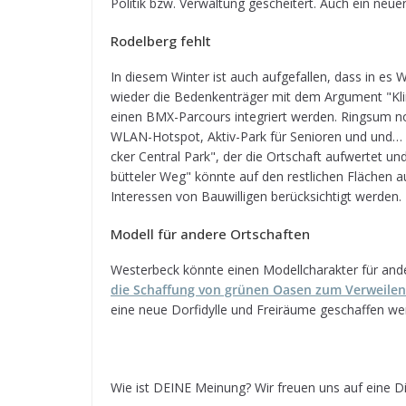
Poli­tik bzw. Ver­wal­tung geschei­tert. Auch ein ne
Rodel­berg fehlt
In die­sem Win­ter ist auch auf­ge­fal­len, dass in es
wie­der die Beden­ken­trä­ger mit dem Argu­ment "Kli
einen BMX-Par­cours inte­griert wer­den. Ringsum noch
WLAN-Hot­spot, Aktiv-Park für Senio­ren und und… Die M
cker Cen­tral Park", der die Ort­schaft auf­wer­tet un
büt­te­ler Weg" könnte auf den rest­li­chen Flä­chen
Inter­es­sen von Bau­wil­li­gen berück­sich­tigt werden.
Modell für andere Ortschaften
Wes­ter­beck könnte einen Modell­cha­rak­ter für 
die Schaf­fung von grü­nen Oasen zum Ver­wei­le
eine neue Dorf­idylle und Frei­räume geschaf­fen w
Wie ist DEINE Mei­nung? Wir freuen uns auf eine Dis­