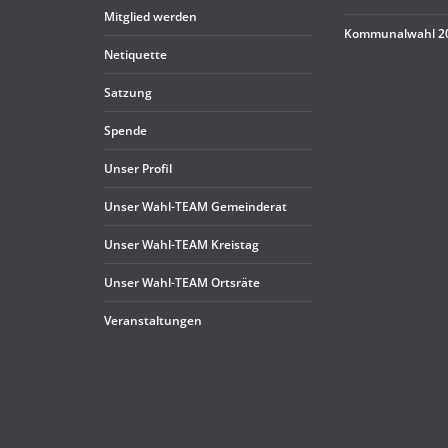
Mit­glied werden
Kom­mu­nal­wahl 
Neti­quette
Sat­zung
Spende
Unser Pro­fil
Unser Wahl-TEAM Gemeinderat
Unser Wahl-TEAM Kreistag
Unser Wahl-TEAM Ortsräte
Ver­an­stal­tun­gen