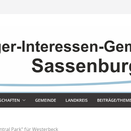
SCHAF­TEN
GEMEINDE
LAND­KREIS
BEITRÄGE/THEM
ntral Park" für Westerbeck