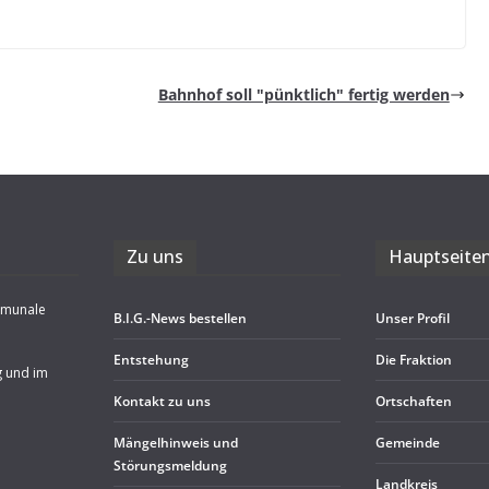
Bahn­hof soll "pünkt­lich" fer­tig werden
Zu uns
Haupt­sei­te
mmunale
B.I.G.-News bestel­len
Unser Pro­fil
Ent­ste­hung
Die Frak­tion
g und im
Kon­takt zu uns
Ort­schaf­ten
Män­gel­hin­weis und
Gemeinde
Störungsmeldung
Land­kreis