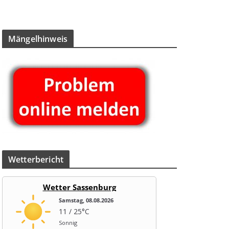
Män­gel­hin­weis
Wet­ter­be­richt
Wetter Sassenburg
Samstag, 08.08.2026
11 / 25°C
Sonnig