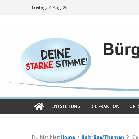
Skip
Freitag, 7. Aug. 26
to
content
ENT­STE­HUNG
DIE FRAK­TION
ORT­
Du bist hier:
Home
Beiträge/Themen
"Ce