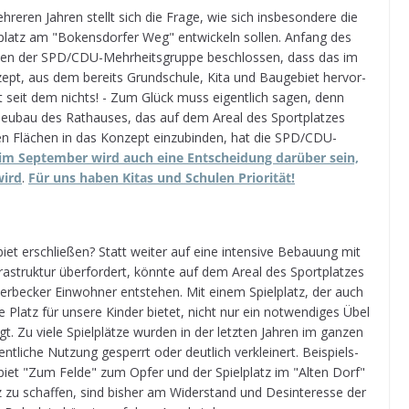
h­re­ren Jah­ren stellt sich die Frage, wie sich ins­be­son­dere die
latz am "Bokens­dor­fer Weg" ent­wi­ckeln sol­len. Anfang des
­men der SPD/CDU-Mehr­heits­gruppe beschlos­sen, dass das im
n­zept, aus dem bereits Grund­schule, Kita und Bau­ge­biet her­vor­
t ist seit dem nichts! - Zum Glück muss eigent­lich sagen, denn
Neu­bau des Rat­hau­ses, das auf dem Areal des Sport­plat­zes
­den Flä­chen in das Kon­zept ein­zu­bin­den, hat die SPD/CDU-
im Sep­tem­ber wird auch eine Ent­schei­dung dar­über sein,
wird
.
Für uns haben Kitas und Schu­len Priorität!
iet erschlie­ßen? Statt wei­ter auf eine inten­sive Bebau­ung mit
­struk­tur über­for­dert, könnte auf dem Areal des Sport­plat­zes
er­be­cker Ein­woh­ner ent­ste­hen. Mit einem Spiel­platz, der auch
e Platz für unsere Kin­der bie­tet, nicht nur ein not­wen­di­ges Übel
gt. Zu viele Spiel­plätze wur­den in der letz­ten Jah­ren im gan­zen
t­li­che Nut­zung gesperrt oder deut­lich ver­klei­nert. Bei­spiels­
e­biet "Zum Felde" zum Opfer und der Spiel­platz im "Alten Dorf"
u schaf­fen, sind bis­her am Wider­stand und Des­in­ter­esse der