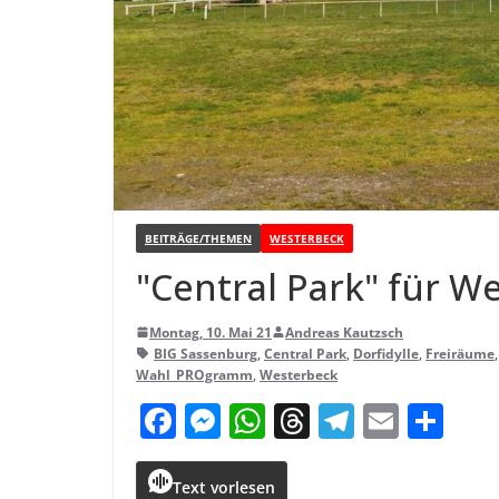
BEITRÄGE/THEMEN
WESTERBECK
"Cen­tral Park" für W
Montag, 10. Mai 21
Andreas Kautzsch
BIG Sassenburg
,
Central Park
,
Dorfidylle
,
Freiräume
Wahl_PROgramm
,
Westerbeck
F
M
W
T
T
E
T
a
e
h
h
el
m
ei
c
ss
a
r
e
ai
le
Text vorlesen