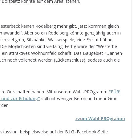
uer Bolz­platz könnte auf dem Areal stehen.
 Wes­ter­beck kei­nen Rodel­berg mehr gibt. Jetzt kom­men gleich
­ma­wan­del". Aber so ein Rodel­berg könnte ganz­jäh­rig auch in
 viel grün, Sitz­bänke, Was­ser­spiele, eine Frei­luft­bühne,
ög­lich­kei­ten sind viel­fäl­tig! Fer­tig wäre der "Wes­ter­be­
d ein attrak­ti­ves Wohn­um­feld schafft. Das Bau­ge­biet "Dan­nen­
 auch noch voll­endet wer­den (Lücken­schluss), sodass auch die
andere Ort­schaf­ten haben. Mit unse­rem Wahl-PRO­gramm
"F
ÜR!
n und zur Erho­lung
"
soll mit weni­ger Beton und mehr Grün
erden.
>zum Wahl-PRO­gramm
kus­sion, bei­spiels­weise auf der B.I.G.-Facebook-Seite.