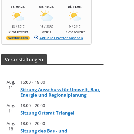
So, 09.08.
Mo, 10.08.
Di, 11.08.
13 / 32°C
16 / 23°C
9 / 21°C
Leicht bewölkt
Wolkig
Leicht bewölkt
Aktuelles Wetter ansehen
Ver­an­stal­tun­gen
Aug.
15:00
-
18:00
11
Sit­zung Aus­schuss für Umwelt, Bau,
Ener­gie und Regionalplanung
Aug.
18:00
-
20:00
11
Sit­zung Orts­rat Triangel
Aug.
18:00
-
20:00
18
Sit­zung des Bau- und