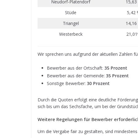
Neu­dorf-Pla­ten­dorf
15,63
Stüde
5,42
Tri­an­gel
14,16
Wes­ter­beck
21,0
Wir spre­chen uns auf­grund der aktu­el­len Zah­len fü
Bewer­ber aus der Ort­schaft:
35 Pro­zent
Bewer­ber aus der Gemeinde:
35 Pro­zent
Sons­tige Bewer­ber:
30 Pro­zent
Durch die Quo­ten erfolgt eine deut­li­che För­de­r
sich bis um das Sechs­fa­che, um bei der Grund­stück
Wei­tere Rege­lun­gen für Bewer­ber erforderli
Um die Ver­gabe fair zu gestal­ten, sind min­des­tens 