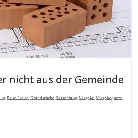
ber nicht aus der Gemeinde
urg
,
Faire Preise
,
Grundstücke
,
Sassenburg
,
Vergabe
,
Vergabequote
,