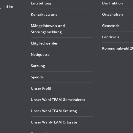
Ent­ste­hung
Die Frak­tion
g und im
Kon­takt zu uns
Ort­schaf­ten
Män­gel­hin­weis und
Gemeinde
Störungsmeldung
Land­kreis
Mit­glied werden
Kom­mu­nal­wahl 
Neti­quette
Sat­zung
Spende
Unser Pro­fil
Unser Wahl-TEAM Gemeinderat
Unser Wahl-TEAM Kreistag
Unser Wahl-TEAM Ortsräte