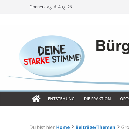
Skip
Donnerstag, 6. Aug. 26
to
content
ENT­STE­HUNG
DIE FRAK­TION
ORT­
Du bist hier:
Home
Beiträge/Themen
Gro