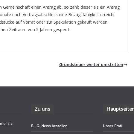
n Gemein­schaft einen Antrag ab, so zählt die­ser als ein Antrag.
onate nach Ver­trags­ab­schluss eine Bezugs­fä­hig­keit erreicht
d­stü­cke auf Vor­rat oder zur Spe­ku­la­tion gekauft werden.
nen Zeit­raum von 5 Jah­ren gesperrt.
Grund­steuer wei­ter umstritten
Zu uns
Haupt­sei­te
mmunale
B.I.G.-News bestel­len
Unser Pro­fil