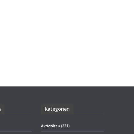
n
Kate­go­rien
Aktivitäten
(231)