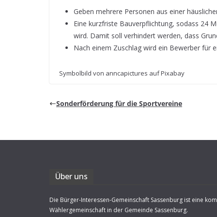
Geben meh­rere Per­so­nen aus einer häus­li­che
Eine kurz­friste Bau­ver­pflich­tung, sodass 24 M
wird. Damit soll ver­hin­dert wer­den, dass Grun
Nach einem Zuschlag wird ein Bewer­ber für ei
Sym­bol­bild von ann­ca­pic­tures auf Pixabay
Son­der­för­de­rung für die Sportvereine
Über uns
Die Bürger-Interessen-Gemeinschaft Sassenburg ist eine ko
Wählergemeinschaft in der Gemeinde Sassenburg.