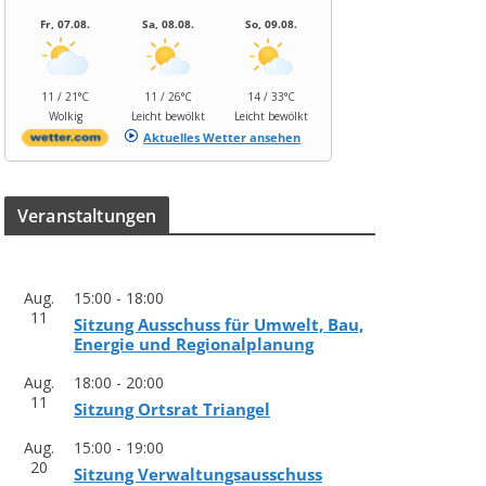
Fr, 07.08.
Sa, 08.08.
So, 09.08.
11 / 21°C
11 / 26°C
14 / 33°C
Wolkig
Leicht bewölkt
Leicht bewölkt
Aktuelles Wetter ansehen
Ver­an­stal­tun­gen
Aug.
15:00
-
18:00
11
Sit­zung Aus­schuss für Umwelt, Bau,
Ener­gie und Regionalplanung
Aug.
18:00
-
20:00
11
Sit­zung Orts­rat Triangel
Aug.
15:00
-
19:00
20
Sit­zung Verwaltungsausschuss