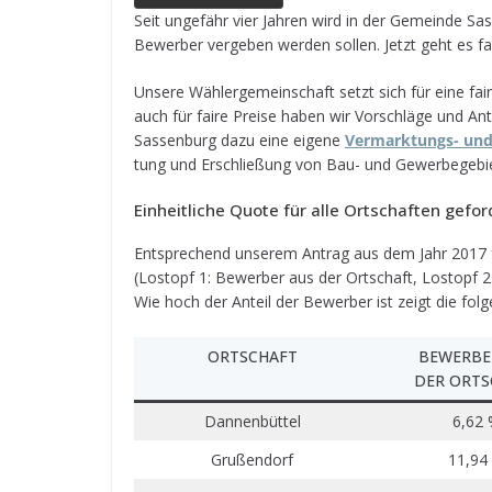
e
e
ts
e
g
l
n
Seit unge­fähr vier Jah­ren wird in der Gemeinde Sas­se
Bewer­ber ver­ge­ben wer­den sol­len. Jetzt geht es
b
n
A
a
r
o
g
p
d
a
Unsere Wäh­ler­ge­mein­schaft setzt sich für eine fai
auch für faire Preise haben wir Vor­schläge und Ant
o
e
p
s
m
Sas­sen­burg dazu eine eigene
Ver­mark­tungs- und 
k
r
tung und Erschlie­ßung von Bau- und Gewer­be­ge­bie
Ein­heit­li­che Quote für alle Ort­schaf­ten gefor
Ent­spre­chend unse­rem Antrag aus dem Jahr 2017 favo
(Los­topf 1: Bewer­ber aus der Ort­schaft, Los­topf 
Wie hoch der Anteil der Bewer­ber ist zeigt die fol
ORT­SCHAFT
BEWER­BE
DER ORT­
Dan­nen­büt­tel
6,62
Gru­ßen­dorf
11,94