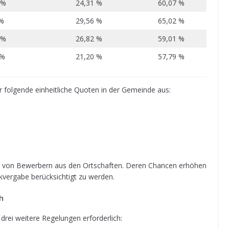
 %
24,31 %
60,07 %
 %
29,56 %
65,02 %
 %
26,82 %
59,01 %
1%
21,20 %
57,79 %
r fol­gende ein­heit­li­che Quo­ten in der Gemeinde aus:
ung von Bewer­bern aus den Ort­schaf­ten. Deren Chan­cen erhö­hen
­ver­gabe berück­sich­tigt zu werden.
ch
drei wei­tere Rege­lun­gen erforderlich: