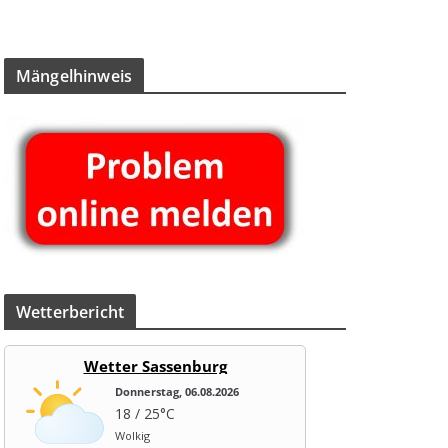
Män­gel­hin­weis
Wet­ter­be­richt
Wetter Sassenburg
Donnerstag, 06.08.2026
18 / 25°C
Wolkig