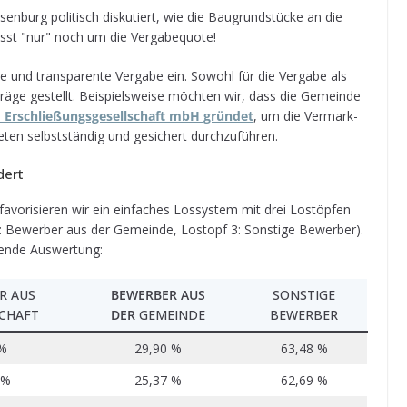
n­burg poli­tisch dis­ku­tiert, wie die Bau­grund­stü­cke an die
 fasst "nur" noch um die Vergabequote!
re und trans­pa­rente Ver­gabe ein. Sowohl für die Ver­gabe als
räge gestellt. Bei­spiels­weise möch­ten wir, dass die Gemeinde
Erschlie­ßungs­ge­sell­schaft mbH grün­det
, um die Ver­mark­
­ten selbst­stän­dig und gesi­chert durchzuführen.
dert
­ri­sie­ren wir ein ein­fa­ches Los­sys­tem mit drei Los­töp­fen
2: Bewer­ber aus der Gemeinde, Los­topf 3: Sons­tige Bewer­ber).
­gende Auswertung:
R AUS
BEWER­BER AUS
SONS­TIGE
SCHAFT
DER
GEMEINDE
BEWER­BER
 %
29,90 %
63,48 %
 %
25,37 %
62,69 %