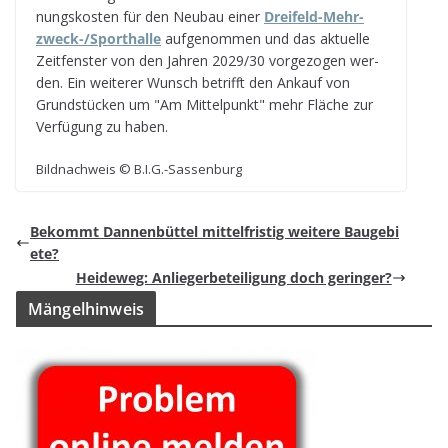
nungs­kos­ten für den Neu­bau einer
Drei­feld-Mehr­
zweck-/Sport­halle
auf­ge­nom­men und das aktu­elle
Zeit­fens­ter von den Jah­ren 2029/30 vor­ge­zo­gen wer­
den. Ein wei­te­rer Wunsch betrifft den Ankauf von
Grund­stü­cken um "Am Mit­tel­punkt" mehr Flä­che zur
Ver­fü­gung zu haben.
Bild­nach­weis © B.I.G.-Sassenburg
Bekommt Dan­nen­büt­tel mit­tel­fris­tig wei­tere Baugebi
ete?
Hei­de­weg: Anlie­ger­be­tei­li­gung doch geringer?
Män­gel­hin­weis