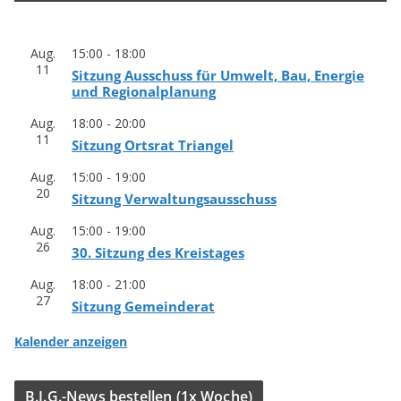
Aug.
15:00
-
18:00
11
Sit­zung Aus­schuss für Umwelt, Bau, Ener­gie
und Regionalplanung
Aug.
18:00
-
20:00
11
Sit­zung Orts­rat Triangel
Aug.
15:00
-
19:00
20
Sit­zung Verwaltungsausschuss
Aug.
15:00
-
19:00
26
30. Sit­zung des Kreistages
Aug.
18:00
-
21:00
27
Sit­zung Gemeinderat
Kalender anzeigen
B.I.G.-News bestel­len (1x Woche)