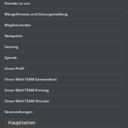
Kon­takt zu uns
Män­gel­hin­weis und Störungsmeldung
Mit­glied werden
Neti­quette
Sat­zung
Spende
Unser Pro­fil
Unser Wahl-TEAM Gemeinderat
Unser Wahl-TEAM Kreistag
Unser Wahl-TEAM Ortsräte
Ver­an­stal­tun­gen
Haupt­sei­ten