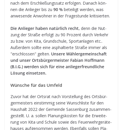
nach dem Erschlie­ßungs­satz erfol­gen. Danach kön­
nen die Anlie­ger bis zu
90 %
betei­ligt wer­den, was
anwe­sende Anwoh­ner in der Fra­ge­stunde kritisierten.
Die Anlie­ger haben natür­lich recht,
denn die Nut­
zung der Straße erfolgt zu 90 Pro­zent durch Ver­kehr
zu bzw. von Kita, Grund­schule, Sport­an­la­gen etc..
Außer­dem sollte eine asphal­tierte Straße immer als
"erschlos­sen" gel­ten.
Unsere Wäh­ler­ge­mein­schaft
und unser Orts­bür­ger­meis­ter Fabian Hoff­mann
(B.I.G.)
wer­den sich für eine anlie­ger­freund­li­che
Lösung ein­set­zen.
Wün­sche für das Umfeld
Zuvor hat der Orts­rat nach Vor­stel­lung des Orts­bür­
ger­meis­ters ein­stim­mig seine Wunsch­liste für den
Haus­halt 2022 der Gemeinde Sas­sen­burg zusam­men­
ge­stellt. U. a. sol­len Pla­nungs­kos­ten für die Erwei­te­
rung von Kita und Schule sowie des Feu­er­wehr­ge­rä­te­
hau­ses auf­ge­nom­men wer­den. Eben­falls sol­len Pla­