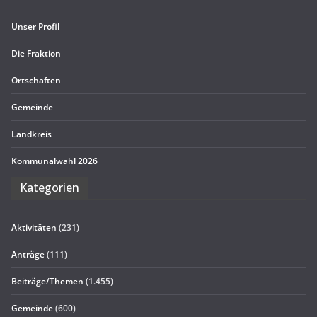
Unser Pro­fil
Die Frak­tion
Ort­schaf­ten
Gemeinde
Land­kreis
Kom­mu­nal­wahl 2026
Kate­go­rien
Aktivitäten
(231)
Anträge
(111)
Beiträge/Themen
(1.455)
Gemeinde
(600)