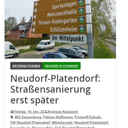
BEITRÄGE/THEMEN
NEUDORF-PLATENDORF
Neu­dorf-Pla­ten­dorf:
Stra­ßen­sa­nie­rung
erst später
Freitag, 14. Jan. 22
Andreas Kautzsch
BIG Sassenburg
,
Fabian Hoffmann
,
Findorff-Schule
,
FW Neudorf-Platendorf
,
Mittelpunkt
,
Neudorf-Platendorf
,
Sassenburg
,
Thomas-Kita
,
TuS Neudof-Platendorf