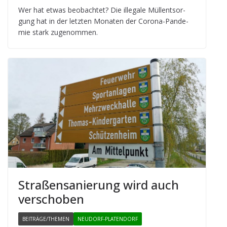
Wer hat etwas beob­ach­tet? Die ille­gale Müll­ent­sor­
gung hat in der letz­ten Mona­ten der Corona-Pan­de­
mie stark zugenommen.
Stra­ßen­sa­nie­rung wird auch
verschoben
BEITRÄGE/THEMEN
NEUDORF-PLATENDORF