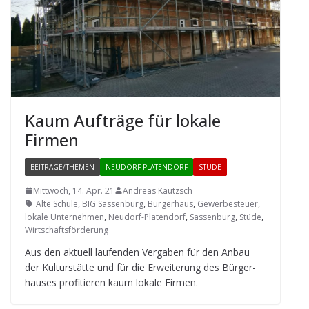
Kaum Auf­träge für lokale
Firmen
BEITRÄGE/THEMEN
NEUDORF-PLATENDORF
STÜDE
Mittwoch, 14. Apr. 21
Andreas Kautzsch
Alte Schule
,
BIG Sassenburg
,
Bürgerhaus
,
Gewerbesteuer
,
lokale Unternehmen
,
Neudorf-Platendorf
,
Sassenburg
,
Stüde
,
Wirtschaftsförderung
Aus den aktu­ell lau­fen­den Ver­ga­ben für den Anbau
der Kul­tur­stätte und für die Erwei­te­rung des Bür­ger­
hau­ses pro­fi­tie­ren kaum lokale Firmen.