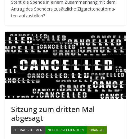
Steht die Spende in einem Zusam­men­hang mit dem
Antrag des Spen­ders zusätz­li­che Ziga­ret­ten­au­to­ma­
ten aufzustellen?
Sit­zung zum drit­ten Mal
abgesagt
BEITRÄGE/THEMEN
NEUDORF-PLATENDORF
TRIANGEL