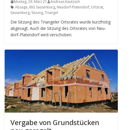
Montag, 29. März 21
Andreas Kautzsch
Absage
,
BIG Sassenburg
,
Neudorf-Platendorf
,
Ortsrat
,
Sassenburg
,
Sitzung
,
Triangel
Die Sit­zung des Tri­an­ge­ler Orts­ra­tes wurde kurz­fris­tig
abge­sagt. Auch die Sit­zung des Orts­ra­tes von Neu­
dorf-Pla­ten­dorf wird verschoben.
Ver­gabe von Grund­stü­cken