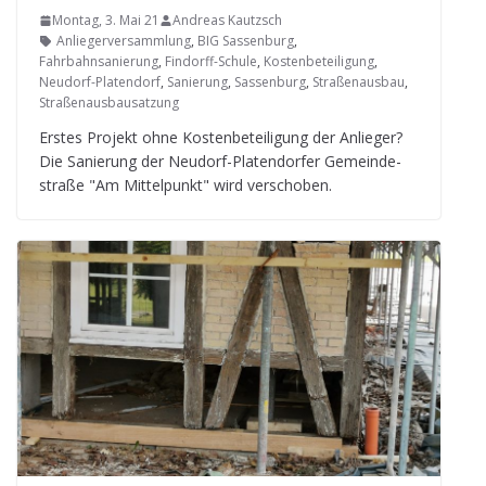
Montag, 3. Mai 21
Andreas Kautzsch
Anliegerversammlung
,
BIG Sassenburg
,
Fahrbahnsanierung
,
Findorff-Schule
,
Kostenbeteiligung
,
Neudorf-Platendorf
,
Sanierung
,
Sassenburg
,
Straßenausbau
,
Straßenausbausatzung
Ers­tes Pro­jekt ohne Kos­ten­be­tei­li­gung der Anlie­ger?
Die Sanie­rung der Neu­dorf-Pla­ten­dor­fer Gemein­de­
straße "Am Mit­tel­punkt" wird verschoben.