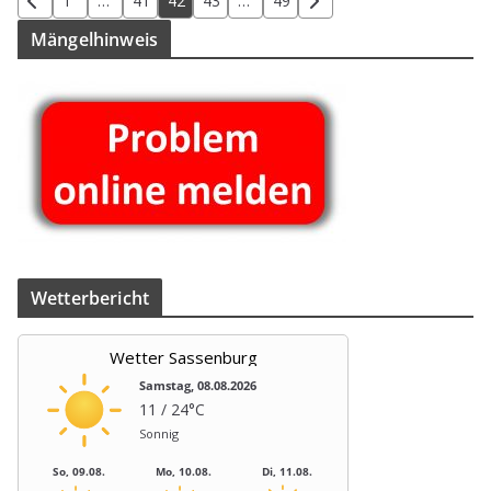
1
…
41
42
43
…
49
der
Män­gel­hin­weis
Beiträge
Wet­ter­be­richt
Wetter Sassenburg
Samstag, 08.08.2026
11 / 24°C
Sonnig
So, 09.08.
Mo, 10.08.
Di, 11.08.