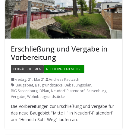
Erschlie­ßung und Ver­gabe in
Vorbereitung
BEITRÄGE/THEMEN
NEUDORF-PLATENDORF
Freitag, 21. Mai 21
Andreas Kautzsch
Baugebiet
,
Baugrundstücke
,
Bebauungsplan
,
BIG Sassenburg
,
BPlan
,
Neudorf-Platendorf
,
Sassenburg
,
Vergabe
,
Wohnbaugrundstücke
Die Vor­be­rei­tun­gen zur Erschlie­ßung und Ver­gabe für
das neue Bau­ge­biet "Mitte II" in Neu­dorf-Pla­ten­dorf
am "Hein­rich-Suhl-Weg" lau­fen an.