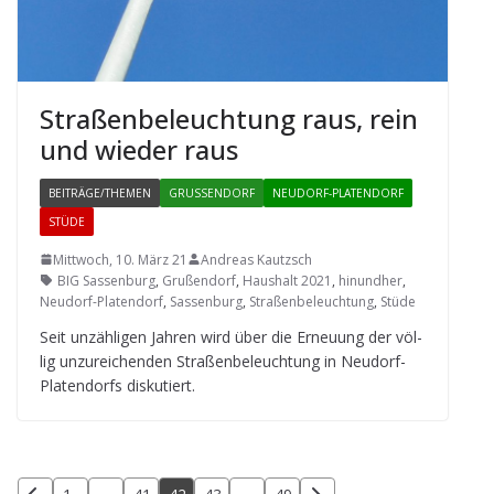
Stra­ßen­be­leuch­tung raus, rein
und wie­der raus
BEITRÄGE/THEMEN
GRUSSENDORF
NEUDORF-PLATENDORF
STÜDE
Mittwoch, 10. März 21
Andreas Kautzsch
BIG Sassenburg
,
Grußendorf
,
Haushalt 2021
,
hinundher
,
Neudorf-Platendorf
,
Sassenburg
,
Straßenbeleuchtung
,
Stüde
Seit unzäh­li­gen Jah­ren wird über die Erneu­ung der völ­
lig unzu­rei­chen­den Stra­ßen­be­leuch­tung in Neu­dorf-
Pla­ten­dorfs diskutiert.
Seitennummerierung