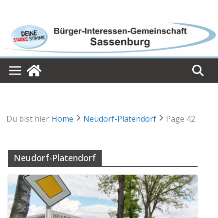
Skip
to
content
Du bist hier:
Home
Neudorf-Platendorf
Page 42
Neudorf-Platendorf