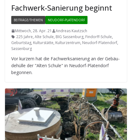
Fach­werk-Sanie­rung beginnt
BEITRÄGE/THEMEN
NEUDORF-PLATENDORF
Mittwoch, 28. Apr. 21
Andreas Kautzsch
225 Jahre
,
Alte Schule
,
BIG Sassenburg
,
Findorff-Schule
,
Geburtstag
,
Kulturstätte
,
Kulturzentrum
,
Neudorf-Platendorf
,
Sassenburg
Vor kur­zem hat die Fach­werk­sa­nie­rung an der Gebäu­
de­hülle der "Alten Schule" in Neu­dorf-Pla­ten­dorf
begonnen.