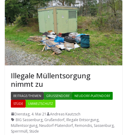
Ille­gale Müll­ent­sor­gung
nimmt zu
BEITRÄGE/THEMEN
GRUSSENDORF
NEUDORF-PLATENDORF
STÜDE
UMWELTSCHUTZ
Dienstag, 4. Mai 21
Andreas Kautzsch
BIG Sassenburg
,
Grußendorf
,
Illegale Entsorgung
,
Müllentsorgung
,
Neudorf-Platendorf
,
Remondis
,
Sassenburg
,
Sperrmüll
,
Stüde