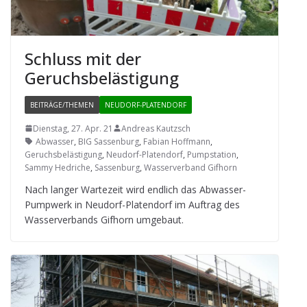
Schluss mit der
Geruchsbelästigung
BEITRÄGE/THEMEN
NEUDORF-PLATENDORF
Dienstag, 27. Apr. 21
Andreas Kautzsch
Abwasser
,
BIG Sassenburg
,
Fabian Hoffmann
,
Geruchsbelästigung
,
Neudorf-Platendorf
,
Pumpstation
,
Sammy Hedriche
,
Sassenburg
,
Wasserverband Gifhorn
Nach lan­ger War­te­zeit wird end­lich das Abwas­ser-
Pump­werk in Neu­dorf-Pla­ten­dorf im Auf­trag des
Was­ser­ver­bands Gif­horn umgebaut.