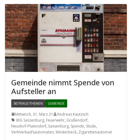
Gemeinde nimmt Spende von
Auf­stel­ler an
BEITRÄGE/THEMEN
GEMEINDE
Mittwoch, 31. März 21
Andreas Kautzsch
BIG Sassenburg
,
Feuerwehr
,
Grußendorf
,
Neudorf-Platendorf
,
Sassenburg
,
Spende
,
Stüde
,
VerkVerkaufsautomaten
,
Westerbeck
,
Zigarettenautomat