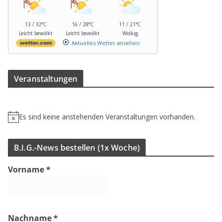
13 / 32°C
16 / 28°C
11 / 21°C
Leicht bewölkt
Leicht bewölkt
Wolkig
Aktuelles Wetter ansehen
Ver­an­stal­tun­gen
Es sind keine anstehenden Veranstaltungen vorhanden.
H
i
n
B.I.G.-News bestel­len (1x Woche)
w
e
Vorname
*
i
s
Nachname
*