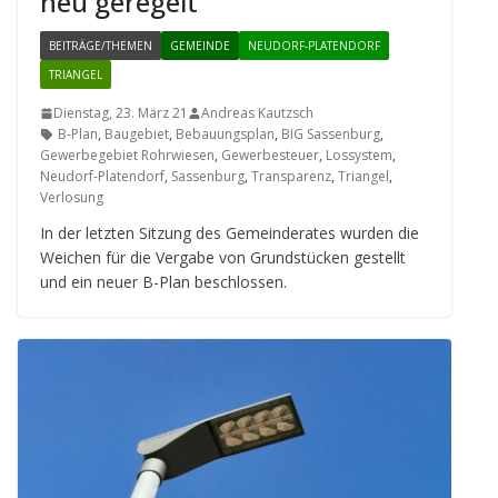
neu geregelt
BEITRÄGE/THEMEN
GEMEINDE
NEUDORF-PLATENDORF
TRIANGEL
Dienstag, 23. März 21
Andreas Kautzsch
B-Plan
,
Baugebiet
,
Bebauungsplan
,
BIG Sassenburg
,
Gewerbegebiet Rohrwiesen
,
Gewerbesteuer
,
Lossystem
,
Neudorf-Platendorf
,
Sassenburg
,
Transparenz
,
Triangel
,
Verlosung
In der letz­ten Sit­zung des Gemein­de­ra­tes wur­den die
Wei­chen für die Ver­gabe von Grund­stü­cken gestellt
und ein neuer B-Plan beschlossen.