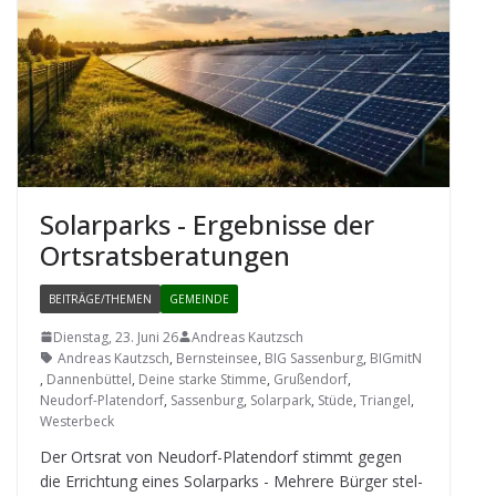
Solar­parks - Ergeb­nisse der
Ortsratsberatungen
BEITRÄGE/THEMEN
GEMEINDE
Dienstag, 23. Juni 26
Andreas Kautzsch
Andreas Kautzsch
,
Bernsteinsee
,
BIG Sassenburg
,
BIGmitN
,
Dannenbüttel
,
Deine starke Stimme
,
Grußendorf
,
Neudorf-Platendorf
,
Sassenburg
,
Solarpark
,
Stüde
,
Triangel
,
Westerbeck
Der Orts­rat von Neu­dorf-Pla­ten­dorf stimmt gegen
die Errich­tung eines Solar­parks - Meh­rere Bür­ger stel­