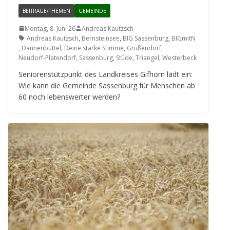
BEITRÄGE/THEMEN
GEMEINDE
Montag, 8. Juni 26
Andreas Kautzsch
Andreas Kautzsch
,
Bernsteinsee
,
BIG Sassenburg
,
BIGmitN
,
Dannenbüttel
,
Deine starke Stimme
,
Grußendorf
,
Neudorf-Platendorf
,
Sassenburg
,
Stüde
,
Triangel
,
Westerbeck
Senio­ren­stütz­punkt des Land­krei­ses Gif­horn lädt ein:
Wie kann die Gemeinde Sas­sen­burg für Men­schen ab
60 noch lebens­wer­ter werden?