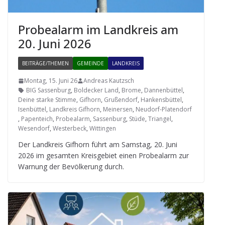
Pro­be­alarm im Land­kreis am
20. Juni 2026
BEITRÄGE/THEMEN
GEMEINDE
LANDKREIS
Montag, 15. Juni 26
Andreas Kautzsch
BIG Sassenburg
,
Boldecker Land
,
Brome
,
Dannenbüttel
,
Deine starke Stimme
,
Gifhorn
,
Grußendorf
,
Hankensbüttel
,
Isenbüttel
,
Landkreis Gifhorn
,
Meinersen
,
Neudorf-Platendorf
,
Papenteich
,
Probealarm
,
Sassenburg
,
Stüde
,
Triangel
,
Wesendorf
,
Westerbeck
,
Wittingen
Der Land­kreis Gif­horn führt am Sams­tag, 20. Juni
2026 im gesam­ten Kreis­ge­biet einen Pro­be­alarm zur
War­nung der Bevöl­ke­rung durch.