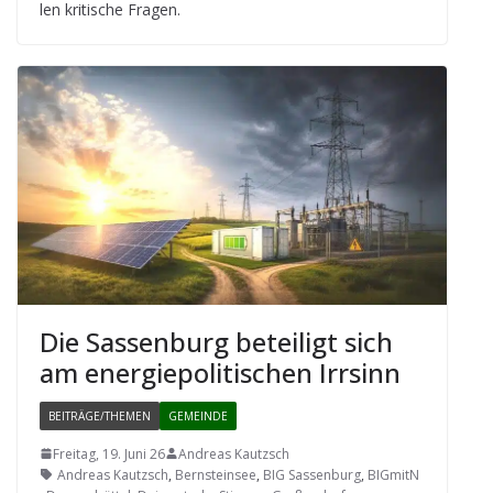
len kri­ti­sche Fragen.
Die Sas­sen­burg betei­ligt sich
am ener­gie­po­li­ti­schen Irrsinn
BEITRÄGE/THEMEN
GEMEINDE
Freitag, 19. Juni 26
Andreas Kautzsch
Andreas Kautzsch
,
Bernsteinsee
,
BIG Sassenburg
,
BIGmitN