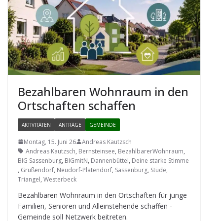
Bezahl­ba­ren Wohn­raum in den
Ort­schaf­ten schaffen
AKTIVITÄTEN
ANTRÄGE
GEMEINDE
Montag, 15. Juni 26
Andreas Kautzsch
Andreas Kautzsch
,
Bernsteinsee
,
BezahlbarerWohnraum
,
BIG Sassenburg
,
BIGmitN
,
Dannenbüttel
,
Deine starke Stimme
,
Grußendorf
,
Neudorf-Platendorf
,
Sassenburg
,
Stüde
,
Triangel
,
Westerbeck
Bezahl­ba­ren Wohn­raum in den Ort­schaf­ten für junge
Fami­lien, Senio­ren und Allein­ste­hende schaf­fen -
Gemeinde soll Netz­werk beitreten.