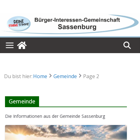
Skip
to
content
Du bist hier:
Home
Gemeinde
Page 2
Gemeinde
Die Infor­ma­tio­nen aus der Gemeinde Sassenburg