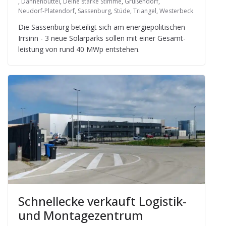
,
Dannenbüttel
,
Deine starke Stimme
,
Grußendorf
,
Neudorf-Platendorf
,
Sassenburg
,
Stüde
,
Triangel
,
Westerbeck
Die Sas­sen­burg betei­ligt sich am ener­gie­po­li­ti­schen
Irr­sinn - 3 neue Solar­parks sol­len mit einer Gesamt­
leis­tung von rund 40 MWp entstehen.
Schnelle­cke ver­kauft Logis­tik-
und Montagezentrum