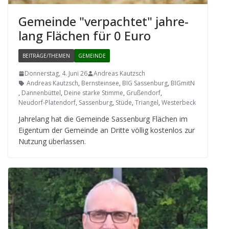
Gemeinde "ver­pach­tet" jah­re­
lang Flä­chen für 0 Euro
BEITRÄGE/THEMEN
GEMEINDE
Donnerstag, 4. Juni 26
Andreas Kautzsch
Andreas Kautzsch
,
Bernsteinsee
,
BIG Sassenburg
,
BIGmitN
,
Dannenbüttel
,
Deine starke Stimme
,
Grußendorf
,
Neudorf-Platendorf
,
Sassenburg
,
Stüde
,
Triangel
,
Westerbeck
Jah­re­lang hat die Gemeinde Sas­sen­burg Flä­chen im
Eigen­tum der Gemeinde an Dritte völ­lig kos­ten­los zur
Nut­zung überlassen.