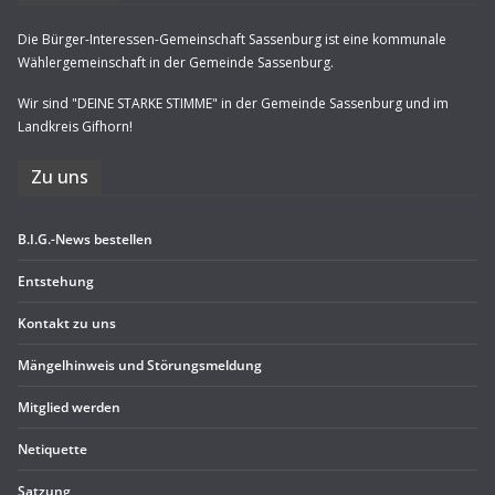
Die Bürger-Interessen-Gemeinschaft Sassenburg ist eine kommunale
Wählergemeinschaft in der Gemeinde Sassenburg.
Wir sind "DEINE STARKE STIMME" in der Gemeinde Sassenburg und im
Landkreis Gifhorn!
Zu uns
B.I.G.-News bestel­len
Ent­ste­hung
Kon­takt zu uns
Män­gel­hin­weis und Störungsmeldung
Mit­glied werden
Neti­quette
Sat­zung