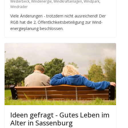
Westerbeck
,
Windenergie
,
Windkraftanlagen
,
Windpark
,
Windräder
Viele Ände­run­gen - trotz­dem nicht aus­rei­chend! Der
RGB hat die 2. Öffent­lich­keits­be­tei­li­gung zur Wind­
ener­gie­pla­nung beschlossen.
Ideen gefragt - Gutes Leben im
Alter in Sassenburg