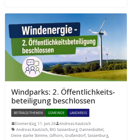
Wind­parks: 2. Öffent­lich­keits­
be­tei­li­gung beschlossen
BEITRÄGE/THEMEN
GEMEINDE
LANDKREIS
Donnerstag, 11. Juni 26
Andreas Kautzsch
Andreas Kautzsch
,
BIG Sassenburg
,
Dannenbüttel
,
Deine starke Stimme
,
Gifhorn
,
Grußendorf
,
Sassenburg
,