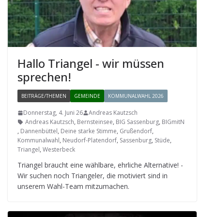
Hallo Tri­an­gel - wir müs­sen
sprechen!
BEITRÄGE/THEMEN
GEMEINDE
KOMMUNALWAHL 2026
Donnerstag, 4. Juni 26
Andreas Kautzsch
Andreas Kautzsch
,
Bernsteinsee
,
BIG Sassenburg
,
BIGmitN
,
Dannenbüttel
,
Deine starke Stimme
,
Grußendorf
,
Kommunalwahl
,
Neudorf-Platendorf
,
Sassenburg
,
Stüde
,
Triangel
,
Westerbeck
Tri­an­gel braucht eine wähl­bare, ehr­li­che Alter­na­tive! -
Wir suchen noch Tri­an­ge­ler, die moti­viert sind in
unse­rem Wahl-Team mitzumachen.