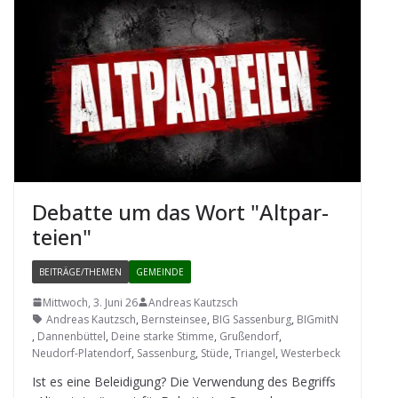
Debatte um das Wort "Alt­par­
teien"
BEITRÄGE/THEMEN
GEMEINDE
Mittwoch, 3. Juni 26
Andreas Kautzsch
Andreas Kautzsch
,
Bernsteinsee
,
BIG Sassenburg
,
BIGmitN
,
Dannenbüttel
,
Deine starke Stimme
,
Grußendorf
,
Neudorf-Platendorf
,
Sassenburg
,
Stüde
,
Triangel
,
Westerbeck
Ist es eine Belei­di­gung? Die Ver­wen­dung des Begriffs