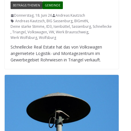
BEITRÄGE/THEMEN
GEMEINDE
Donnerstag, 18. Juni 26
Andreas Kautzsch
Andreas Kautzsch
,
BIG Sassenburg
,
BIGmitN
,
Deine starke Stimme
,
ID3
,
Isenbüttel
,
Sassenburg
,
Schnellecke
,
Triangel
,
Volkswagen
,
VW
,
Werk Braunschweig
,
Werk Wolfsburg
,
Wolfsburg
Schnelle­cke Real Estate hat das von Volks­wa­gen
ange­mie­tete Logis­tik- und Mon­ta­ge­zen­trum im
Gewer­be­ge­biet Rohr­wie­sen in Tri­an­gel verkauft.