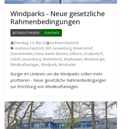
Wind­parks - Neue gesetz­li­che
Rahmenbedingungen
BEITRÄGE/THEMEN
GEMEINDE
Dienstag, 14. Mai 24
Andreas Kautzsch
Andreas Kautzsch
,
BIG Sassenburg
,
Bokensdorf
,
Dannenbüttel
,
Deine starke Stimme
,
Gifhorn
,
Grußendorf
,
Osloß
,
Sassenburg
,
Westerbeck
,
Weyhausen
,
Windenergie
,
Windkraftanlagen
,
Windpark
,
Windräder
Bür­ger im Umkreis um die Wind­parks sol­len mehr
pro­fi­tie­ren - Neue gesetz­li­che Rah­men­be­din­gun­gen
zur Errich­tung von Windkraftanlagen.