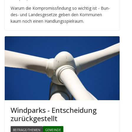
Warum die Kom­pro­miss­fin­dung so wich­tig ist - Bun­
des- und Lan­des­ge­setze geben den Kom­mu­nen
kaum noch einen Handlungsspielraum.
Wind­parks - Ent­schei­dung
zurückgestellt
BEITRÄGE/THEMEN
GEMEINDE