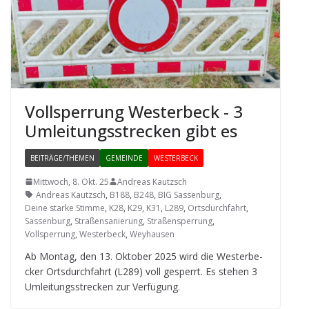
Voll­sper­rung Wes­ter­beck - 3
Umlei­tungs­stre­cken gibt es
BEITRÄGE/THEMEN
GEMEINDE
WESTERBECK
Mittwoch, 8. Okt. 25
Andreas Kautzsch
Andreas Kautzsch
,
B188
,
B248
,
BIG Sassenburg
,
Deine starke Stimme
,
K28
,
K29
,
K31
,
L289
,
Ortsdurchfahrt
,
Sassenburg
,
Straßensanierung
,
Straßensperrung
,
Vollsperrung
,
Westerbeck
,
Weyhausen
Ab Mon­tag, den 13. Okto­ber 2025 wird die Wes­ter­be­
cker Orts­durch­fahrt (L289) voll gesperrt. Es ste­hen 3
Umlei­tungs­stre­cken zur Verfügung.