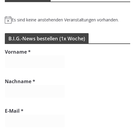
Es sind keine anstehenden Veranstaltungen vorhanden.
H
i
n
B.I.G.-News bestel­len (1x Woche)
w
e
Vorname
*
i
s
Nachname
*
E-Mail
*