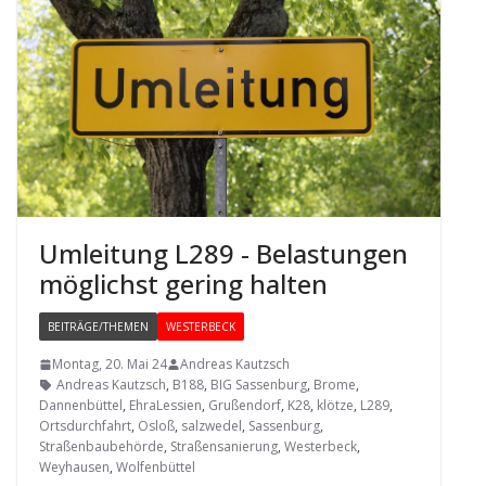
Umlei­tung L289 - Belas­tun­gen
mög­lichst gering halten
BEITRÄGE/THEMEN
WESTERBECK
Montag, 20. Mai 24
Andreas Kautzsch
Andreas Kautzsch
,
B188
,
BIG Sassenburg
,
Brome
,
Dannenbüttel
,
EhraLessien
,
Grußendorf
,
K28
,
klötze
,
L289
,
Ortsdurchfahrt
,
Osloß
,
salzwedel
,
Sassenburg
,
Straßenbaubehörde
,
Straßensanierung
,
Westerbeck
,
Weyhausen
,
Wolfenbüttel