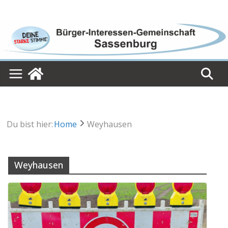
Skip
to
content
Du bist hier:
Home
Weyhausen
Weyhausen