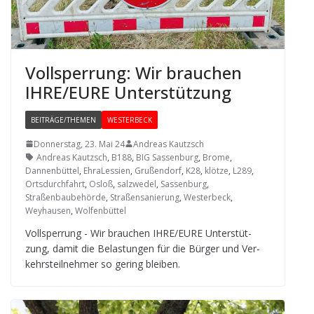
Voll­sper­rung: Wir brau­chen
IHRE/EURE Unterstützung
BEITRÄGE/THEMEN
WESTERBECK
Donnerstag, 23. Mai 24
Andreas Kautzsch
Andreas Kautzsch
,
B188
,
BIG Sassenburg
,
Brome
,
Dannenbüttel
,
EhraLessien
,
Grußendorf
,
K28
,
klötze
,
L289
,
Ortsdurchfahrt
,
Osloß
,
salzwedel
,
Sassenburg
,
Straßenbaubehörde
,
Straßensanierung
,
Westerbeck
,
Weyhausen
,
Wolfenbüttel
Voll­sper­rung - Wir brau­chen IHRE/EURE Unter­stüt­
zung, damit die Belas­tun­gen für die Bür­ger und Ver­
kehrs­teil­neh­mer so gering bleiben.