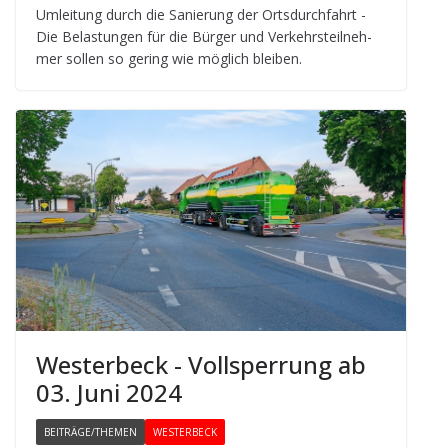
Umlei­tung durch die Sanie­rung der Orts­durch­fahrt -
Die Belas­tun­gen für die Bür­ger und Ver­kehrs­teil­neh­
mer sol­len so gering wie mög­lich bleiben.
Wes­ter­beck - Voll­sper­rung ab
03. Juni 2024
BEITRÄGE/THEMEN
WESTERBECK