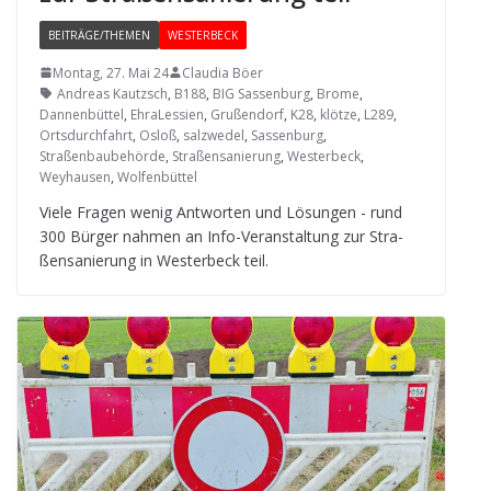
BEITRÄGE/THEMEN
WESTERBECK
Montag, 27. Mai 24
Claudia Böer
Andreas Kautzsch
,
B188
,
BIG Sassenburg
,
Brome
,
Dannenbüttel
,
EhraLessien
,
Grußendorf
,
K28
,
klötze
,
L289
,
Ortsdurchfahrt
,
Osloß
,
salzwedel
,
Sassenburg
,
Straßenbaubehörde
,
Straßensanierung
,
Westerbeck
,
Weyhausen
,
Wolfenbüttel
Viele Fra­gen wenig Ant­wor­ten und Lösun­gen - rund
300 Bür­ger nah­men an Info-Ver­an­stal­tung zur Stra­
ßen­sa­nie­rung in Wes­ter­beck teil.