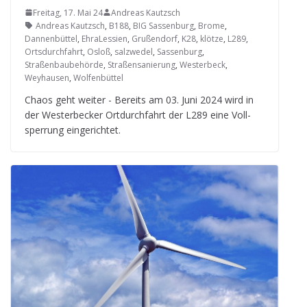
Freitag, 17. Mai 24
Andreas Kautzsch
Andreas Kautzsch
,
B188
,
BIG Sassenburg
,
Brome
,
Dannenbüttel
,
EhraLessien
,
Grußendorf
,
K28
,
klötze
,
L289
,
Ortsdurchfahrt
,
Osloß
,
salzwedel
,
Sassenburg
,
Straßenbaubehörde
,
Straßensanierung
,
Westerbeck
,
Weyhausen
,
Wolfenbüttel
Chaos geht wei­ter - Bereits am 03. Juni 2024 wird in
der Wes­ter­be­cker Ort­durch­fahrt der L289 eine Voll­
sper­rung eingerichtet.