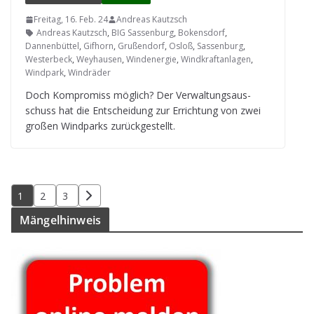
Freitag, 16. Feb. 24
Andreas Kautzsch
Andreas Kautzsch
,
BIG Sassenburg
,
Bokensdorf
,
Dannenbüttel
,
Gifhorn
,
Grußendorf
,
Osloß
,
Sassenburg
,
Westerbeck
,
Weyhausen
,
Windenergie
,
Windkraftanlagen
,
Windpark
,
Windräder
Doch Kom­pro­miss mög­lich? Der Ver­wal­tungs­aus­
schuss hat die Ent­schei­dung zur Errich­tung von zwei
gro­ßen Wind­parks zurückgestellt.
Seitennummerierung
1
2
3
der
Män­gel­hin­weis
Beiträge