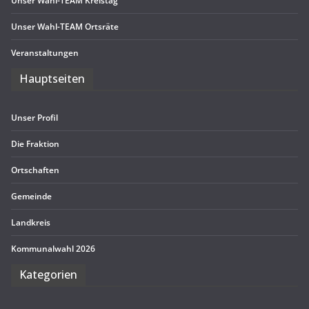
Unser Wahl-TEAM Kreistag
Unser Wahl-TEAM Ortsräte
Ver­an­stal­tun­gen
Haupt­sei­ten
Unser Pro­fil
Die Frak­tion
Ort­schaf­ten
Gemeinde
Land­kreis
Kom­mu­nal­wahl 2026
Kate­go­rien