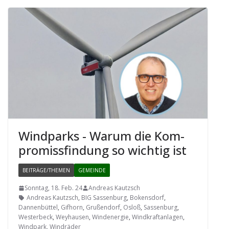
Wind­parks - Warum die Kom­
pro­miss­fin­dung so wich­tig ist
BEITRÄGE/THEMEN
GEMEINDE
Sonntag, 18. Feb. 24
Andreas Kautzsch
Andreas Kautzsch
,
BIG Sassenburg
,
Bokensdorf
,
Dannenbüttel
,
Gifhorn
,
Grußendorf
,
Osloß
,
Sassenburg
,
Westerbeck
,
Weyhausen
,
Windenergie
,
Windkraftanlagen
,
Windpark
,
Windräder