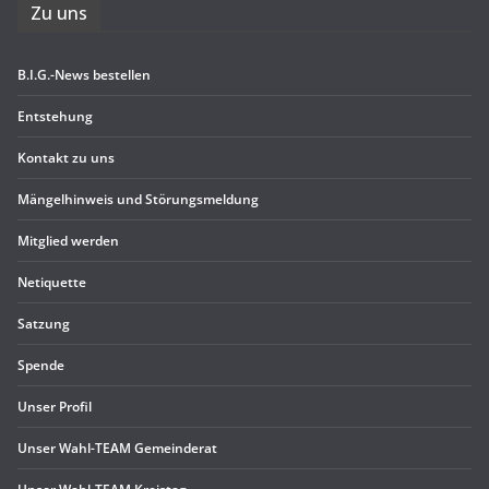
Zu uns
B.I.G.-News bestel­len
Ent­ste­hung
Kon­takt zu uns
Män­gel­hin­weis und Störungsmeldung
Mit­glied werden
Neti­quette
Sat­zung
Spende
Unser Pro­fil
Unser Wahl-TEAM Gemeinderat