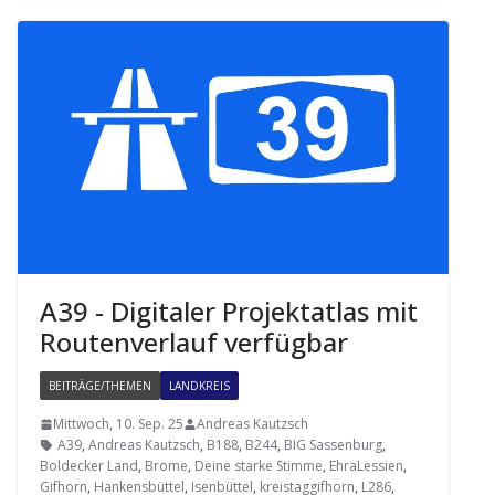
A39 - Digi­ta­ler Pro­jekt­at­las mit
Rou­ten­ver­lauf verfügbar
BEITRÄGE/THEMEN
LANDKREIS
Mittwoch, 10. Sep. 25
Andreas Kautzsch
A39
,
Andreas Kautzsch
,
B188
,
B244
,
BIG Sassenburg
,
Boldecker Land
,
Brome
,
Deine starke Stimme
,
EhraLessien
,
Gifhorn
,
Hankensbüttel
,
Isenbüttel
,
kreistaggifhorn
,
L286
,