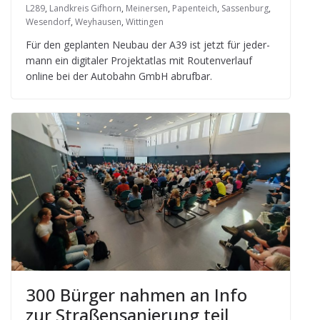
L289
,
Landkreis Gifhorn
,
Meinersen
,
Papenteich
,
Sassenburg
,
Wesendorf
,
Weyhausen
,
Wittingen
Für den geplan­ten Neu­bau der A39 ist jetzt für jeder­
mann ein digi­ta­ler Pro­jekt­at­las mit Rou­ten­ver­lauf
online bei der Auto­bahn GmbH abrufbar.
300 Bür­ger nah­men an Info
zur Stra­ßen­sa­nie­rung teil