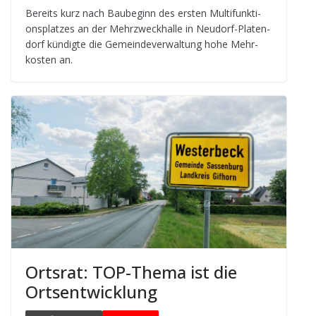
Bereits kurz nach Bau­be­ginn des ers­ten Mul­ti­funk­ti­
ons­plat­zes an der Mehr­zweck­halle in Neu­dorf-Pla­ten­
dorf kün­digte die Gemein­de­ver­wal­tung hohe Mehr­
kos­ten an.
Orts­rat: TOP-Thema ist die
Ortsentwicklung