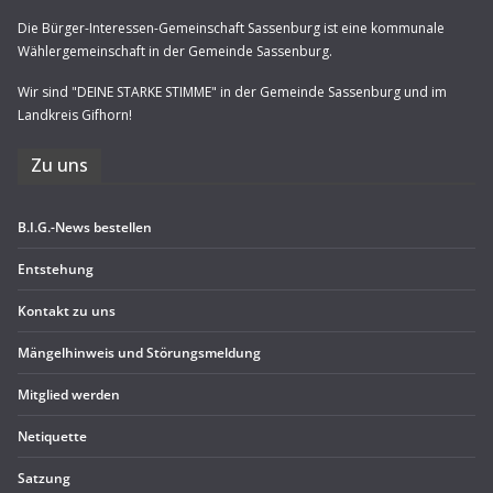
Die Bürger-Interessen-Gemeinschaft Sassenburg ist eine kommunale
Wählergemeinschaft in der Gemeinde Sassenburg.
Wir sind "DEINE STARKE STIMME" in der Gemeinde Sassenburg und im
Landkreis Gifhorn!
Zu uns
B.I.G.-News bestel­len
Ent­ste­hung
Kon­takt zu uns
Män­gel­hin­weis und Störungsmeldung
Mit­glied werden
Neti­quette
Sat­zung