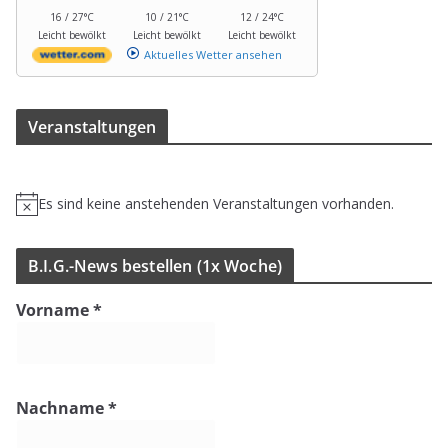
16 / 27°C
10 / 21°C
12 / 24°C
Leicht bewölkt
Leicht bewölkt
Leicht bewölkt
Aktuelles Wetter ansehen
Ver­an­stal­tun­gen
Es sind keine anstehenden Veranstaltungen vorhanden.
H
i
n
B.I.G.-News bestel­len (1x Woche)
w
e
Vorname
*
i
s
Nachname
*