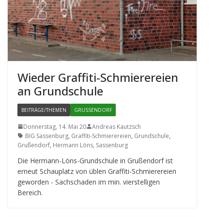
Wie­der Graf­fiti-Schmie­re­reien
an Grundschule
BEITRÄGE/THEMEN
GRUSSENDORF
Donnerstag, 14. Mai 20
Andreas Kautzsch
BIG Sassenburg
,
Graffiti-Schmierereien
,
Grundschule
,
Grußendorf
,
Hermann Löns
,
Sassenburg
Die Her­mann-Löns-Grund­schule in Gru­ßen­dorf ist
erneut Schau­platz von üblen Graf­fiti-Schmie­re­reien
gewor­den - Sach­scha­den im min. vier­stel­li­gen
Bereich.