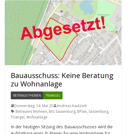
Bau­aus­schuss: Keine Bera­tung
zu Wohnanlage
BEITRÄGE/THEMEN
TRIANGEL
Donnerstag, 14. Mai 20
Andreas Kautzsch
Betreutes Wohnen
,
BIG Sassenburg
,
BPlan
,
Sassenburg
,
Triangel
,
Wohnanlage
In der heu­ti­gen Sit­zung des Bau­aus­schus­ses wird die
Auf­stel­lung eines B-Pla­nes für eine Wohn­an­lage für