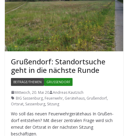
Gru­ßen­dorf: Stand­ort­su­che
geht in die nächste Runde
BEITRÄGE/THEMEN
GRUSSENDORF
Mittwoch, 20. Mai 20
Andreas Kautzsch
BIG Sassenburg
,
Feuerwehr
,
Gerätehaus
,
Grußendorf
,
Ortsrat
,
Sassenburg
,
Sitzung
Wo soll das neuen Feu­er­wehr­ge­rä­te­haus In Gru­ßen­
dorf ent­ste­hen? Mit die­ser zen­tra­len Frage wird sich
erneut der Orts­rat in der nächs­ten Sit­zung
beschäftigen.