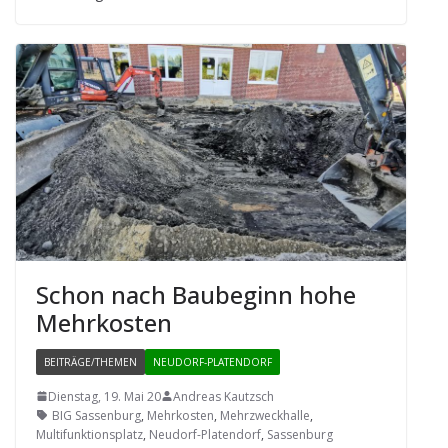
Schon nach Bau­be­ginn hohe
Mehrkosten
BEITRÄGE/THEMEN
NEUDORF-PLATENDORF
Dienstag, 19. Mai 20
Andreas Kautzsch
BIG Sassenburg
,
Mehrkosten
,
Mehrzweckhalle
,
Multifunktionsplatz
,
Neudorf-Platendorf
,
Sassenburg