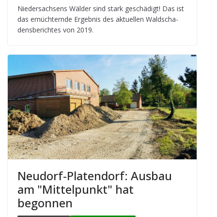
Nie­der­sach­sens Wäl­der sind stark geschä­digt! Das ist
das ernüch­ternde Ergeb­nis des aktu­el­len Wald­scha­
dens­be­rich­tes von 2019.
Neu­dorf-Pla­ten­dorf: Aus­bau
am "Mit­tel­punkt" hat
begonnen