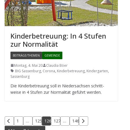
Kin­der­be­treu­ung: In 4 Stu­fen
zur Normalität
BEITRÄGE/THEMEN
GEMEINDE
Montag, 4. Mai 20
Claudia Böer
BIG Sassenburg
,
Corona
,
Kinderbetreuung
,
Kindergarten
,
Sassenburg
Die Kin­der­be­treu­ung soll in Nie­der­sach­sen schritt­
weise in 4 Stu­fen zur Nor­ma­li­tät geführt werden.
Seitennummerierung
1
…
125
126
127
…
146
der