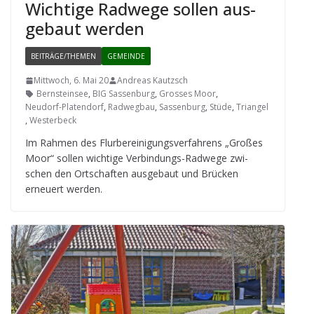
Wich­tige Rad­wege sol­len aus­
ge­baut werden
BEITRÄGE/THEMEN
GEMEINDE
Mittwoch, 6. Mai 20
Andreas Kautzsch
Bernsteinsee
,
BIG Sassenburg
,
Grosses Moor
,
Neudorf-Platendorf
,
Radwegbau
,
Sassenburg
,
Stüde
,
Triangel
,
Westerbeck
Im Rah­men des Flur­be­rei­ni­gungs­ver­fah­rens „Gro­ßes
Moor“ sol­len wich­tige Ver­bin­dungs-Rad­wege zwi­
schen den Ort­schaf­ten aus­ge­baut und Brü­cken
erneu­ert werden.