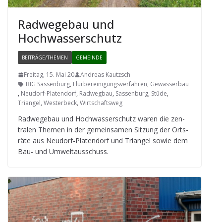
Rad­we­ge­bau und
Hochwasserschutz
BEITRÄGE/THEMEN
GEMEINDE
Freitag, 15. Mai 20
Andreas Kautzsch
BIG Sassenburg
,
Flurbereinigungsverfahren
,
Gewässerbau
,
Neudorf-Platendorf
,
Radwegbau
,
Sassenburg
,
Stüde
,
Triangel
,
Westerbeck
,
Wirtschaftsweg
Rad­we­ge­bau und Hoch­was­ser­schutz waren die zen­
tra­len The­men in der gemein­sa­men Sit­zung der Orts­
räte aus Neu­dorf-Pla­ten­dorf und Tri­an­gel sowie dem
Bau- und Umweltausschuss.