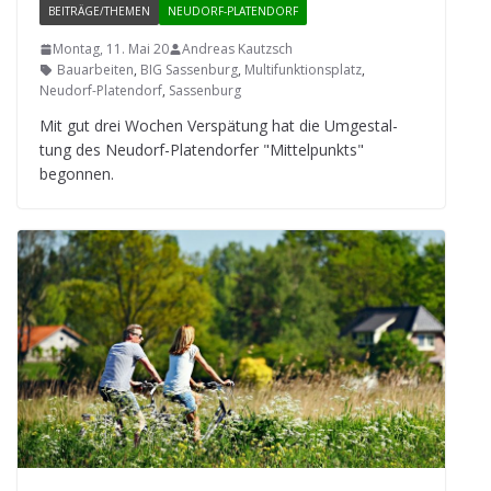
BEITRÄGE/THEMEN
NEUDORF-PLATENDORF
Montag, 11. Mai 20
Andreas Kautzsch
Bauarbeiten
,
BIG Sassenburg
,
Multifunktionsplatz
,
Neudorf-Platendorf
,
Sassenburg
Mit gut drei Wochen Ver­spä­tung hat die Umge­stal­
tung des Neu­dorf-Pla­ten­dor­fer "Mit­tel­punkts"
begonnen.