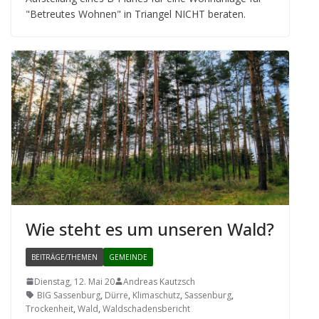
"Betreu­tes Woh­nen" in Tri­an­gel NICHT beraten.
Wie steht es um unse­ren Wald?
BEITRÄGE/THEMEN
GEMEINDE
Dienstag, 12. Mai 20
Andreas Kautzsch
BIG Sassenburg
,
Dürre
,
Klimaschutz
,
Sassenburg
,
Trockenheit
,
Wald
,
Waldschadensbericht