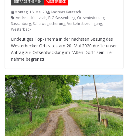
BEITRÄGE/THEMEN
WESTERBECK
Montag, 18. Mai 20
Andreas Kautzsch
Andreas Kautzsch
,
BIG Sassenburg
,
Ortsentwicklung
,
Sassenburg
,
Schulwegsicherung
,
Verkehrsberuhigung
,
Westerbeck
Ein­deu­ti­ges Top-Thema in der nächs­ten Sit­zung des
Wes­ter­be­cker Orts­ra­tes am 20. Mai 2020 dürfte unser
Antrag zur Orts­ent­wick­lung im "Alten Dorf" sein. Teil­
nahme begrenzt!