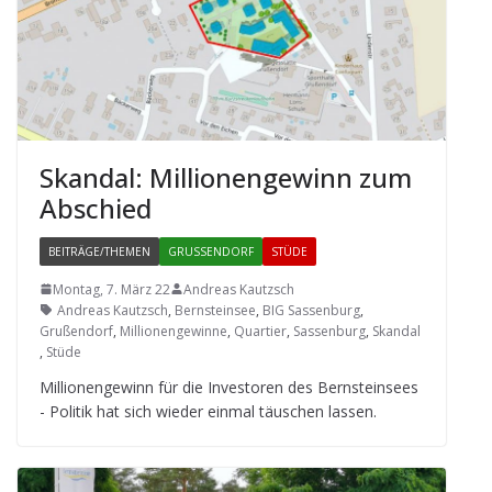
Skan­dal: Mil­lio­nen­ge­winn zum
Abschied
BEITRÄGE/THEMEN
GRUSSENDORF
STÜDE
Montag, 7. März 22
Andreas Kautzsch
Andreas Kautzsch
,
Bernsteinsee
,
BIG Sassenburg
,
Grußendorf
,
Millionengewinne
,
Quartier
,
Sassenburg
,
Skandal
,
Stüde
Mil­lio­nen­ge­winn für die Inves­to­ren des Bern­stein­sees
- Poli­tik hat sich wie­der ein­mal täu­schen lassen.