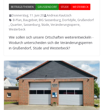
BEITRÄGE/THEMEN
GRUSSENDORF
STÜDE
WESTERBECK
Donnerstag, 11. Juni 20
Andreas Kautzsch
B-Plan
,
Baugebiet
,
BIG Sassenburg
,
Dorfidylle
,
Grußendorf
,
Quartier
,
Sassenburg
,
Stüde
,
Veränderungssperre
,
Westerbeck
Wie sol­len sich unsere Ort­schaf­ten wei­ter­ent­wi­ckeln -
Wodurch unter­schei­den sich die Ver­än­de­rung­s­per­ren
in Gru­ßen­dorf, Stüde und Westerbeck?