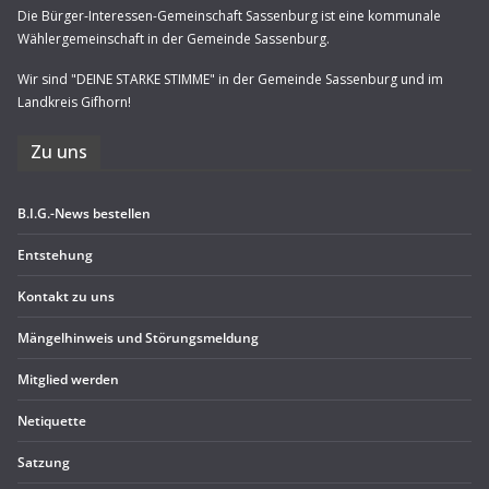
Die Bürger-Interessen-Gemeinschaft Sassenburg ist eine kommunale
Wählergemeinschaft in der Gemeinde Sassenburg.
Wir sind "DEINE STARKE STIMME" in der Gemeinde Sassenburg und im
Landkreis Gifhorn!
Zu uns
B.I.G.-News bestel­len
Ent­ste­hung
Kon­takt zu uns
Män­gel­hin­weis und Störungsmeldung
Mit­glied werden
Neti­quette
Sat­zung