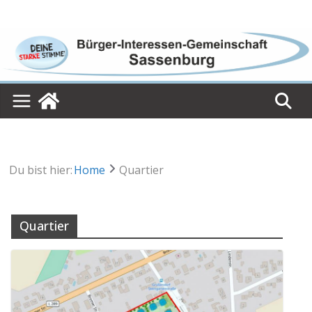
Skip
to
content
Du bist hier:
Home
Quartier
Quartier