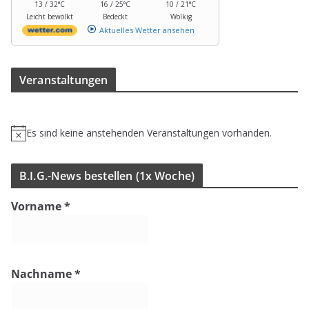
13 / 32°C
16 / 25°C
10 / 21°C
Leicht bewölkt
Bedeckt
Wolkig
Aktuelles Wetter ansehen
Ver­an­stal­tun­gen
Es sind keine anstehenden Veranstaltungen vorhanden.
H
i
n
B.I.G.-News bestel­len (1x Woche)
w
e
Vorname
*
i
s
Nachname
*