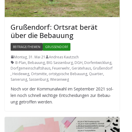
Gru­ßen­dorf: Orts­rat berät
über die Bebauung
BEITRÄGE/THEMEN
GRUSSENDORF
Montag, 31. Mai 21
Andreas Kautzsch
B-Plan
,
Bebauung
,
BIG Sassenburg
,
DGH
,
Dorfentwicklung
,
Dorfgemeinschaftshaus
,
Feuerwehr
,
Gerätehaus
,
Grußendorf
,
Heideweg
,
Ortsmitte
,
ortstypische Bebauung
,
Quartier
,
Sanierung
,
Sassenburg
,
Wiesenweg
Noch vor der Kom­mu­nal­wahl im Sep­tem­ber 2021 sol­
len noch schnell wich­tige Ent­schei­dun­gen zur Bebau­
ung getrof­fen werden.