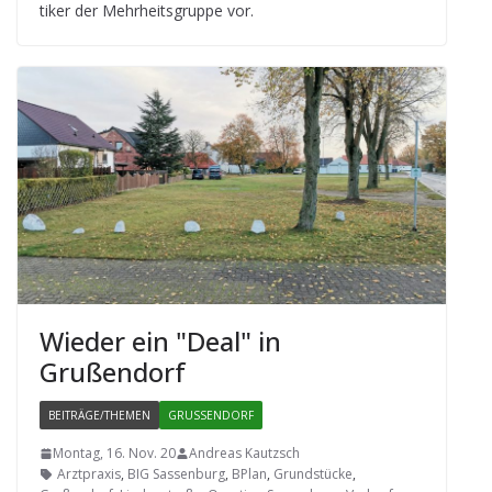
ti­ker der Mehr­heits­gruppe vor.
Wie­der ein "Deal" in
Grußendorf
BEITRÄGE/THEMEN
GRUSSENDORF
Montag, 16. Nov. 20
Andreas Kautzsch
Arztpraxis
,
BIG Sassenburg
,
BPlan
,
Grundstücke
,