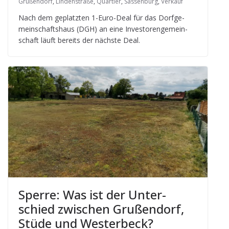
Grußendorf
,
Lindenstraße
,
Quartier
,
Sassenburg
,
Verkauf
Nach dem geplatz­ten 1-Euro-Deal für das Dorf­ge­
mein­schafts­haus (DGH) an eine Inves­to­ren­ge­mein­
schaft läuft bereits der nächste Deal.
Sperre: Was ist der Unter­
schied zwi­schen Gru­ßen­dorf,
Stüde und Westerbeck?