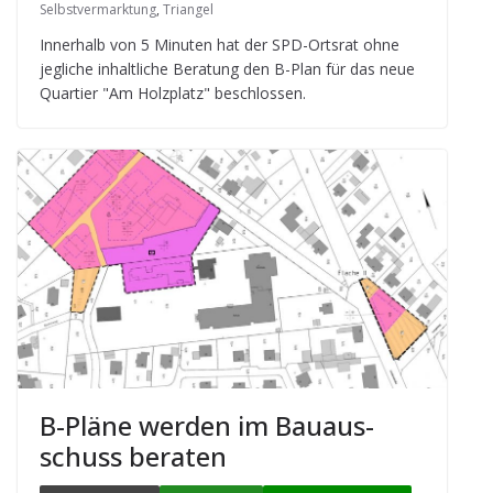
Selbstvermarktung
,
Triangel
Inner­halb von 5 Minu­ten hat der SPD-Orts­rat ohne
jeg­li­che inhalt­li­che Bera­tung den B-Plan für das neue
Quar­tier "Am Holz­platz" beschlossen.
B-Pläne wer­den im Bau­aus­
schuss beraten