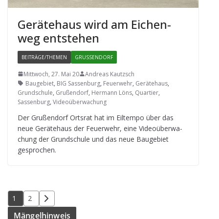
Gerä­te­haus wird am Eichen­
weg entstehen
BEITRÄGE/THEMEN
GRUSSENDORF
Mittwoch, 27. Mai 20
Andreas Kautzsch
Baugebiet
,
BIG Sassenburg
,
Feuerwehr
,
Gerätehaus
,
Grundschule
,
Grußendorf
,
Hermann Löns
,
Quartier
,
Sassenburg
,
Videoüberwachung
Der Gru­ßen­dorf Orts­rat hat im Eil­tempo über das
neue Gerä­te­haus der Feu­er­wehr, eine Video­über­wa­
chung der Grund­schule und das neue Bau­ge­biet
gesprochen.
Seitennummerierung
1
2
der
Män­gel­hin­weis