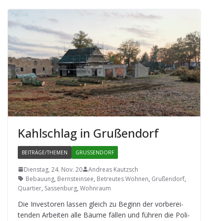
Kahl­schlag in Grußendorf
BEITRÄGE/THEMEN
GRUSSENDORF
Dienstag, 24. Nov. 20
Andreas Kautzsch
Bebauung
,
Bernsteinsee
,
Betreutes Wohnen
,
Grußendorf
,
Quartier
,
Sassenburg
,
Wohnraum
Die Inves­to­ren las­sen gleich zu Beginn der vor­be­rei­
ten­den Arbei­ten alle Bäume fäl­len und füh­ren die Poli­