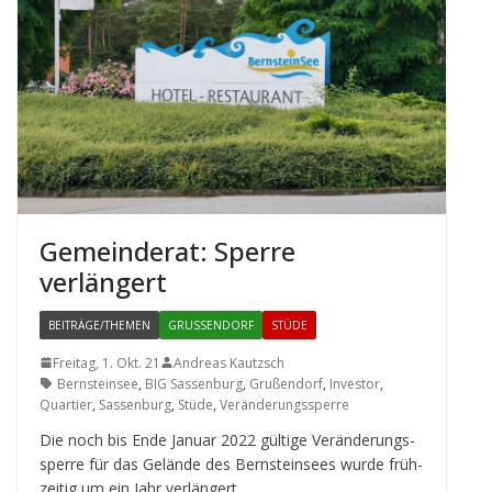
Gemein­de­rat: Sperre
verlängert
BEITRÄGE/THEMEN
GRUSSENDORF
STÜDE
Freitag, 1. Okt. 21
Andreas Kautzsch
Bernsteinsee
,
BIG Sassenburg
,
Grußendorf
,
Investor
,
Quartier
,
Sassenburg
,
Stüde
,
Veränderungssperre
Die noch bis Ende Januar 2022 gül­tige Ver­än­de­rungs­
sperre für das Gelände des Bern­stein­sees wurde früh­
zei­tig um ein Jahr verlängert.