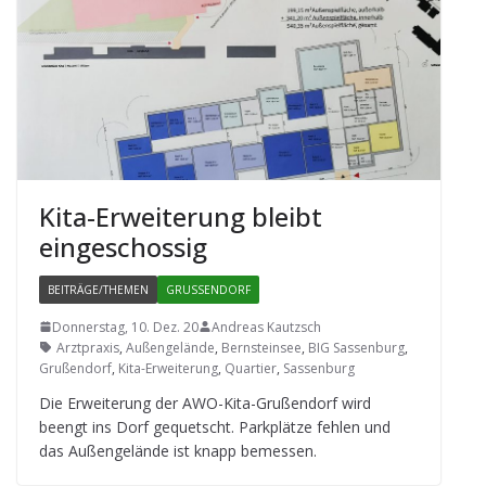
Kita-Erwei­te­rung bleibt
eingeschossig
BEITRÄGE/THEMEN
GRUSSENDORF
Donnerstag, 10. Dez. 20
Andreas Kautzsch
Arztpraxis
,
Außengelände
,
Bernsteinsee
,
BIG Sassenburg
,
Grußendorf
,
Kita-Erweiterung
,
Quartier
,
Sassenburg
Die Erwei­te­rung der AWO-Kita-Gru­ßen­dorf wird
beengt ins Dorf gequetscht. Park­plätze feh­len und
das Außen­ge­lände ist knapp bemessen.