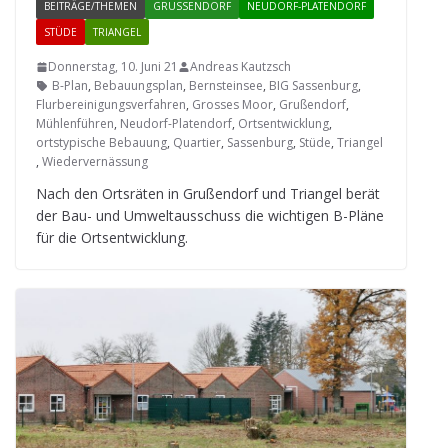
BEITRÄGE/THEMEN
GRUSSENDORF
NEUDORF-PLATENDORF
STÜDE
TRIANGEL
Donnerstag, 10. Juni 21
Andreas Kautzsch
B-Plan
,
Bebauungsplan
,
Bernsteinsee
,
BIG Sassenburg
,
Flurbereinigungsverfahren
,
Grosses Moor
,
Grußendorf
,
Mühlenführen
,
Neudorf-Platendorf
,
Ortsentwicklung
,
ortstypische Bebauung
,
Quartier
,
Sassenburg
,
Stüde
,
Triangel
,
Wiedervernässung
Nach den Orts­rä­ten in Gru­ßen­dorf und Tri­an­gel berät
der Bau- und Umwelt­aus­schuss die wich­ti­gen B-Pläne
für die Ortsentwicklung.