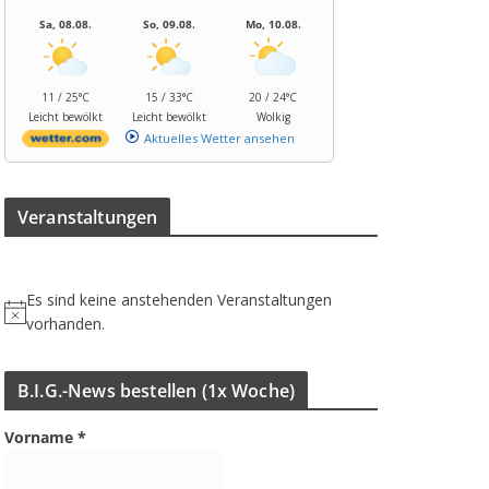
Sa, 08.08.
So, 09.08.
Mo, 10.08.
11 / 25°C
15 / 33°C
20 / 24°C
Leicht bewölkt
Leicht bewölkt
Wolkig
Aktuelles Wetter ansehen
Ver­an­stal­tun­gen
Es sind keine anstehenden Veranstaltungen
H
vorhanden.
i
n
B.I.G.-News bestel­len (1x Woche)
w
e
Vorname
*
i
s