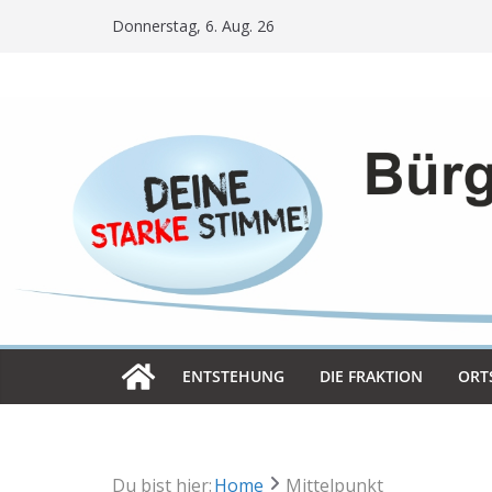
Skip
Donnerstag, 6. Aug. 26
to
content
ENT­STE­HUNG
DIE FRAK­TION
ORT­
Du bist hier:
Home
Mittelpunkt