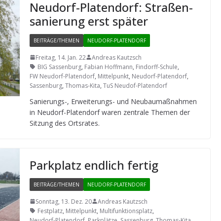
Neu­dorf-Pla­ten­dorf: Stra­ßen­
sa­nie­rung erst später
BEITRÄGE/THEMEN
NEUDORF-PLATENDORF
Freitag, 14. Jan. 22
Andreas Kautzsch
BIG Sassenburg
,
Fabian Hoffmann
,
Findorff-Schule
,
FW Neudorf-Platendorf
,
Mittelpunkt
,
Neudorf-Platendorf
,
Sassenburg
,
Thomas-Kita
,
TuS Neudof-Platendorf
Sanie­rungs-, Erwei­te­rungs- und Neu­bau­maß­nah­men
in Neu­dorf-Pla­ten­dorf waren zen­trale The­men der
Sit­zung des Ortsrates.
Park­platz end­lich fertig
BEITRÄGE/THEMEN
NEUDORF-PLATENDORF
Sonntag, 13. Dez. 20
Andreas Kautzsch
Festplatz
,
Mittelpunkt
,
Multifunktionsplatz
,
Neudorf-Platendorf
,
Parkplätze
,
Sassenburg
,
Thomas-Kita