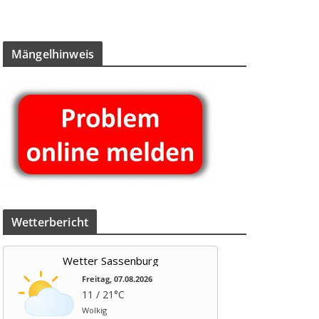
Män­gel­hin­weis
Wet­ter­be­richt
Wetter Sassenburg
Freitag, 07.08.2026
11 / 21°C
Wolkig