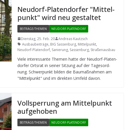
Neu­dorf-Pla­ten­dor­fer "Mit­tel­
punkt" wird neu gestaltet
BEITRÄGE/THEMEN
NEUDORF-PLATENDORF
Dienstag, 25. Feb. 20
Andreas Kautzsch
Ausbaubeiträge
,
BIG Sassenburg
,
Mittelpunkt
,
Neudorf-Platendorf
,
Sanierung
,
Sassenburg
,
Straßenausbau
Viele inter­es­sante The­men hatte der Neu­dorf-Pla­ten­
dor­fer Orts­rat in sei­ner Sit­zung auf der Tages­ord­
nung. Schwer­punkt bil­den die Bau­maß­nah­men am
"Mit­tel­punkt" und im direk­ten Umfeld davon.
Voll­sper­rung am Mit­tel­punkt
aufgehoben
BEITRÄGE/THEMEN
NEUDORF-PLATENDORF