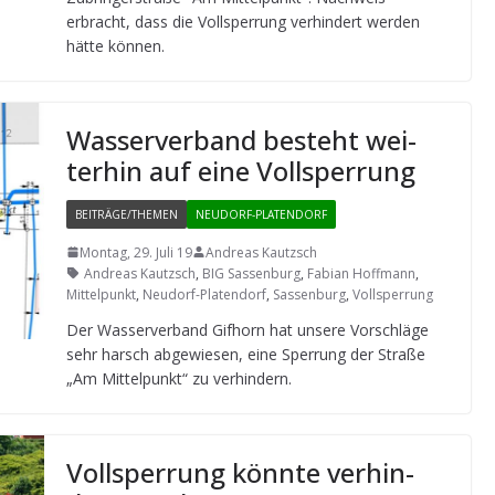
erbracht, dass die Voll­sper­rung ver­hin­dert wer­den
hätte können.
Was­ser­ver­band besteht wei­
ter­hin auf eine Vollsperrung
BEITRÄGE/THEMEN
NEUDORF-PLATENDORF
Montag, 29. Juli 19
Andreas Kautzsch
Andreas Kautzsch
,
BIG Sassenburg
,
Fabian Hoffmann
,
Mittelpunkt
,
Neudorf-Platendorf
,
Sassenburg
,
Vollsperrung
Der Was­ser­ver­band Gif­horn hat unsere Vor­schläge
sehr harsch abge­wie­sen, eine Sper­rung der Straße
„Am Mit­tel­punkt“ zu verhindern.
Voll­sper­rung könnte ver­hin­