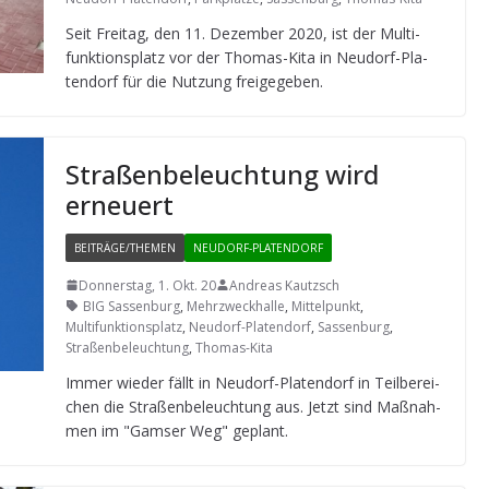
Seit Frei­tag, den 11. Dezem­ber 2020, ist der Mul­ti­
funk­ti­ons­platz vor der Tho­mas-Kita in Neu­dorf-Pla­
ten­dorf für die Nut­zung freigegeben.
Stra­ßen­be­leuch­tung wird
erneuert
BEITRÄGE/THEMEN
NEUDORF-PLATENDORF
Donnerstag, 1. Okt. 20
Andreas Kautzsch
BIG Sassenburg
,
Mehrzweckhalle
,
Mittelpunkt
,
Multifunktionsplatz
,
Neudorf-Platendorf
,
Sassenburg
,
Straßenbeleuchtung
,
Thomas-Kita
Immer wie­der fällt in Neu­dorf-Pla­ten­dorf in Teil­be­rei­
chen die Stra­ßen­be­leuch­tung aus. Jetzt sind Maß­nah­
men im "Gam­ser Weg" geplant.