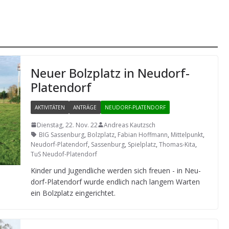
Neuer Bolz­platz in Neudorf-
Platendorf
AKTIVITÄTEN
ANTRÄGE
NEUDORF-PLATENDORF
Dienstag, 22. Nov. 22
Andreas Kautzsch
BIG Sassenburg
,
Bolzplatz
,
Fabian Hoffmann
,
Mittelpunkt
,
Neudorf-Platendorf
,
Sassenburg
,
Spielplatz
,
Thomas-Kita
,
TuS Neudof-Platendorf
Kin­der und Jugend­li­che wer­den sich freuen - in Neu­
dorf-Pla­ten­dorf wurde end­lich nach lan­gem War­ten
ein Bolz­platz eingerichtet.