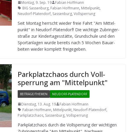
Montag, 9. Sep. 19
Fabian Hoffmann
BIG Sassenburg
,
Fabian Hoffmann
,
Mittelpunkt
,
Neudorf-Platendorf
,
Sassenburg
,
Vollsperrung
Seit Mon­tag herrscht wie­der freie Fahrt "Am Mit­tel­
punkt" in Neu­dorf-Pla­ten­dorf! Die wich­tige Zubrin­ger­
straße zur Kin­der­ta­ges­stätte, Grund­schule und den
Sport­an­la­gen wurde bereits nach 5 Wochen Bau­ar­
bei­ten wie­der kom­plett freigegeben.
Park­platz­chaos durch Voll­
sper­rung am "Mit­tel­punkt"
BEITRÄGE/THEMEN
NEUDORF-PLATENDORF
Dienstag, 13. Aug. 19
Fabian Hoffmann
Fabian Hoffmann
,
Mittelpunkt
,
Neudorf-Platendorf
,
Parkplatzchaos
,
Sassenburg
,
Vollsperrung
Park­platz­chaos durch die Voll­sper­rung der wich­ti­gen
Zubrin­ger­straße "Am Mit­tel­punkt". Nach­weis