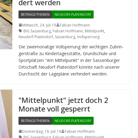
dert werden
BEITRÄGE/THEMEN
NEUDORF-PLATENDORF
Mittwoch, 24. Juli 19
Fabian Hoffmann
BIG Sassenburg
,
Fabian Hoffmann
,
Mittelpunkt
,
Neudorf-Platendorf
,
Sassenburg
,
Vollsperrung
Die zwei­mo­na­tige Voll­sper­rung der wich­ti­gen Zubrin­
ger­straße zu Kin­der­ta­ges­stätte, Grund­schule und
Sport­plät­zen "Am Mit­tel­punkt" in der Sas­sen­bur­ger
Ort­schaft Neu­dorf-Pla­ten­dorf könnte nach unse­rer
Durch­sicht der Lage­pläne ver­hin­dert werden.
"Mit­tel­punkt" jetzt doch 2
Monate voll gesperrt
BEITRÄGE/THEMEN
NEUDORF-PLATENDORF
Donnerstag, 18. Juli 19
Fabian Hoffmann
BIG Sassenburg
,
Fabian Hoffmann
,
Mittelpunkt
,